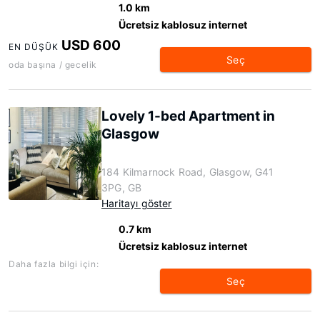
1.0 km
Ücretsiz kablosuz internet
USD 600
EN DÜŞÜK
Seç
oda başına / gecelik
Lovely 1-bed Apartment in
Glasgow
184 Kilmarnock Road, Glasgow, G41
3PG, GB
Haritayı göster
0.7 km
Ücretsiz kablosuz internet
Daha fazla bilgi için:
Seç