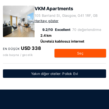
VKM Apartments
105 Barrland St, Glasgow, G41 1RF, GB
Haritayı göster
9.2/10
Excellent
70 değerlendirme
2.4 km
Ücretsiz kablosuz internet
USD 338
EN DÜŞÜK
Seç
oda başına / gecelik
Yakın diğer oteller: Pollok Evi