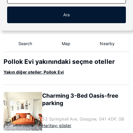
Ara
Search
Map
Nearby
Pollok Evi yakınındaki seçme oteller
Yakın diğer oteller: Pollok Evi
Charming 3-Bed Oasis-free
parking
53 Springkell Ave, Glasgow, G41 4DP, GB
Haritayı göster