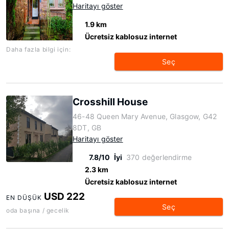
Haritayı göster
1.9 km
Ücretsiz kablosuz internet
Daha fazla bilgi için:
Seç
Crosshill House
46-48 Queen Mary Avenue, Glasgow, G42
8DT, GB
Haritayı göster
7.8/10
İyi
370 değerlendirme
2.3 km
Ücretsiz kablosuz internet
USD 222
EN DÜŞÜK
Seç
oda başına / gecelik