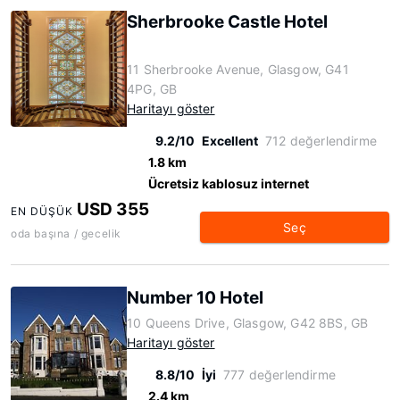
Sherbrooke Castle Hotel
11 Sherbrooke Avenue, Glasgow, G41
4PG, GB
Haritayı göster
9.2/10
Excellent
712 değerlendirme
1.8 km
Ücretsiz kablosuz internet
USD 355
EN DÜŞÜK
Seç
oda başına / gecelik
Number 10 Hotel
10 Queens Drive, Glasgow, G42 8BS, GB
Haritayı göster
8.8/10
İyi
777 değerlendirme
2.4 km