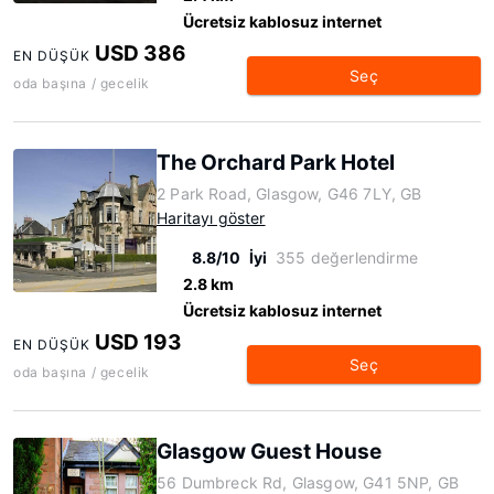
Ücretsiz kablosuz internet
USD 386
EN DÜŞÜK
Seç
oda başına / gecelik
The Orchard Park Hotel
2 Park Road, Glasgow, G46 7LY, GB
Haritayı göster
8.8/10
İyi
355 değerlendirme
2.8 km
Ücretsiz kablosuz internet
USD 193
EN DÜŞÜK
Seç
oda başına / gecelik
Glasgow Guest House
56 Dumbreck Rd, Glasgow, G41 5NP, GB