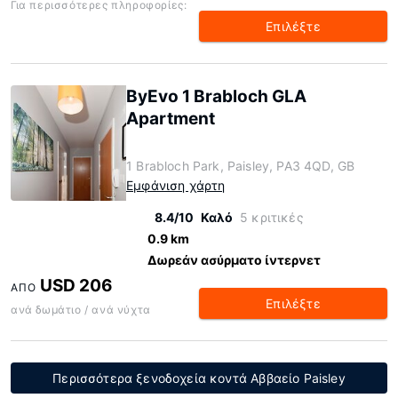
Για περισσότερες πληροφορίες:
Επιλέξτε
ByEvo 1 Brabloch GLA
Apartment
1 Brabloch Park, Paisley, PA3 4QD, GB
Εμφάνιση χάρτη
8.4/10
Καλό
5 κριτικές
0.9 km
Δωρεάν ασύρματο ίντερνετ
USD 206
ΑΠΌ
Επιλέξτε
ανά δωμάτιο / ανά νύχτα
Περισσότερα ξενοδοχεία κοντά Αββαείο Paisley