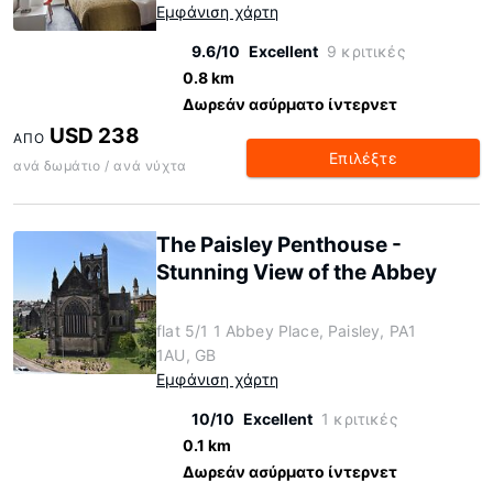
Εμφάνιση χάρτη
9.6/10
Excellent
9 κριτικές
0.8 km
Δωρεάν ασύρματο ίντερνετ
USD 238
ΑΠΌ
Επιλέξτε
ανά δωμάτιο / ανά νύχτα
The Paisley Penthouse -
Stunning View of the Abbey
flat 5/1 1 Abbey Place, Paisley, PA1
1AU, GB
Εμφάνιση χάρτη
10/10
Excellent
1 κριτικές
0.1 km
Δωρεάν ασύρματο ίντερνετ