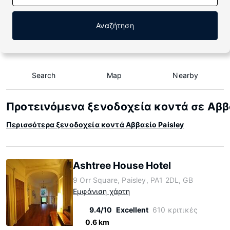
Αναζήτηση
Search
Map
Nearby
Προτεινόμενα ξενοδοχεία κοντά σε Αββα
Περισσότερα ξενοδοχεία κοντά Αββαείο Paisley
Ashtree House Hotel
9 Orr Square, Paisley, PA1 2DL, GB
Εμφάνιση χάρτη
9.4/10
Excellent
610 κριτικές
0.6 km