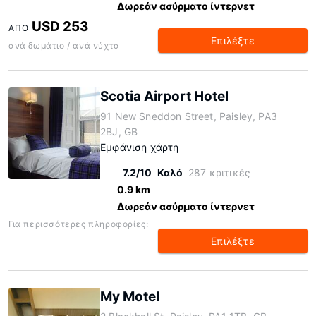
Δωρεάν ασύρματο ίντερνετ
USD 253
ΑΠΌ
Επιλέξτε
ανά δωμάτιο / ανά νύχτα
Scotia Airport Hotel
91 New Sneddon Street, Paisley, PA3
2BJ, GB
Εμφάνιση χάρτη
7.2/10
Καλό
287 κριτικές
0.9 km
Δωρεάν ασύρματο ίντερνετ
Για περισσότερες πληροφορίες:
Επιλέξτε
My Motel