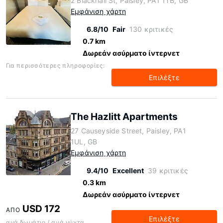
2 Blackhall St, Paisley, PA1 1TB, GB
Εμφάνιση χάρτη
6.8/10
Fair
130 κριτικές
0.7 km
Δωρεάν ασύρματο ίντερνετ
Για περισσότερες πληροφορίες:
Επιλέξτε
The Hazlitt Apartments
27 Causeyside Street, Paisley, PA1
1UL, GB
Εμφάνιση χάρτη
9.4/10
Excellent
39 κριτικές
0.3 km
Δωρεάν ασύρματο ίντερνετ
USD 172
ΑΠΌ
Επιλέξτε
ανά δωμάτιο / ανά νύχτα