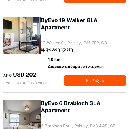
ByEvo 19 Walker GLA
Apartment
19 Walker St, Paisley, PA1 2EP, GB
Εμφάνιση χάρτη
1.0 km
Δωρεάν ασύρματο ίντερνετ
USD 202
ΑΠΌ
Επιλέξτε
ανά δωμάτιο / ανά νύχτα
ByEvo 6 Brabloch GLA
Apartment
6 Brabloch Park, Paisley, PA3 4QD, GB