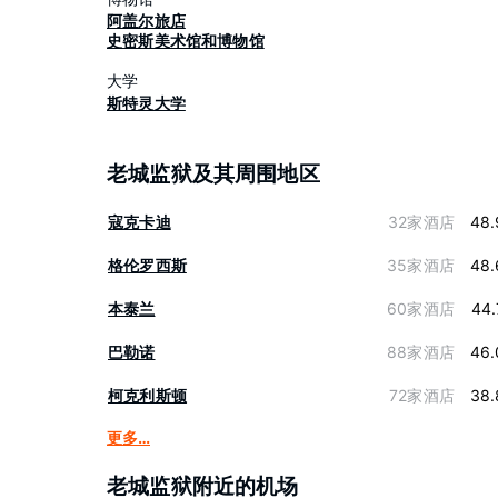
阿盖尔旅店
史密斯美术馆和博物馆
大学
斯特灵大学
老城监狱及其周围地区
寇克卡迪
32家酒店
48.
格伦罗西斯
35家酒店
48.
本泰兰
60家酒店
44.
巴勒诺
88家酒店
46.
柯克利斯顿
72家酒店
38.
更多…
老城监狱附近的机场