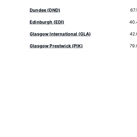
Dundee (DND)
67
Edinburgh (EDI)
40.
Glasgow International (GLA)
42.
Glasgow Prestwick (PIK)
79.