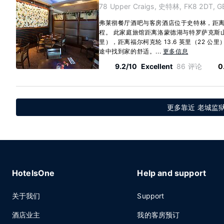
78 Upper Craigs, 史特林, FK8 2DT, G
弗莱彻餐厅酒吧与客房酒店位于史特林，距离
程。 此家庭旅馆距离洛蒙德湖与特罗萨克斯山国家
里），距离福尔柯克轮 13.6 英里（22 公里
途中找到家的舒适。...
更多信息
9.2/10
Excellent
86 评论
0
更多靠近 老城监狱
HotelsOne
Help and support
关于我们
Support
酒店业主
我的客房预订