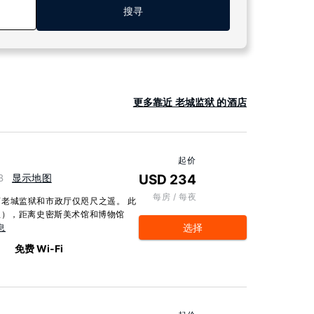
搜寻
更多靠近 老城监狱 的酒店
起价
B
显示地图
USD 234
每房 / 每夜
老城监狱和市政厅仅咫尺之遥。 此
 公里），距离史密斯美术馆和博物馆
选择
息
免费 Wi-Fi