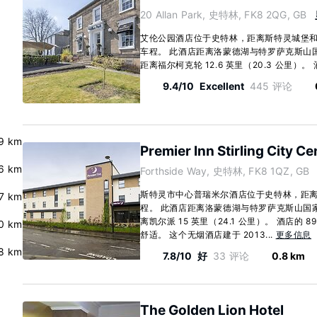
20 Allan Park, 史特林, FK8 2QG, GB
艾伦公园酒店位于史特林，距离斯特灵城堡和
车程。 此酒店距离洛蒙德湖与特罗萨克斯山国家公
距离福尔柯克轮 12.6 英里（20.3 公里）。 酒
9.4/10
Excellent
445 评论
9 km
Premier Inn Stirling City Ce
6 km
Forthside Way, 史特林, FK8 1QZ, GB
斯特灵市中心普瑞米尔酒店位于史特林，距离
7 km
程。 此酒店距离洛蒙德湖与特罗萨克斯山国家公园
离凯尔派 15 英里（24.1 公里）。 酒店的
0 km
舒适。 这个无烟酒店建于 2013...
更多信息
8 km
7.8/10
好
33 评论
0.8 km
The Golden Lion Hotel