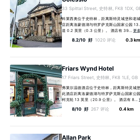
33 Spittal Street, 史特林, FK8 1DX, G
科莱西奥位于史特林，距离斯特灵城堡和老城监
店距离洛蒙德湖与特罗萨克斯山国家公园 13.8 
道 0.2 英里（0.3 公里）。 酒店有 39...
更
8.2/10
好
1020 评论
0.3 k
Friars Wynd Hotel
17 Friars Street, 史特林, FK8 1LE, GB
弗莱尔温德酒店位于史特林，距离斯特灵城堡和
此酒店距离洛蒙德湖与特罗萨克斯山国家公园 1
柯克轮 13 英里（20.9 公里）。 酒店有 8...
8/10
好
267 评论
0.4 km
Allan Park