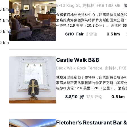
8-10 King St, 史特林, FK8 1BD, GB
.5 km
金狮酒店地处史特林中心，距离斯特灵城堡和市
4 km
酒店距离洛蒙德湖与特罗萨克斯山国家公园 13.
柯克轮 12.9 英里（20.8 公里）。 酒店的 66.
0 km
6/10
Fair
2 评论
0.5 km
0 km
Castle Walk B&B
Back Walk Rock Terrace, 史特林, FK8
城堡漫步民宿位于史特林，距离斯特灵城堡和市
家庭旅馆距离洛蒙德湖与特罗萨克斯山国家公园 1
福尔柯克轮 12.6 英里（20.3 公里）。 酒店的 
8.8/10
好
125 评论
0.5 km
Fletcher's Restaurant Bar