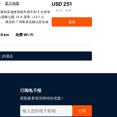
B
显示地图
USD 251
每房 / 每夜
斯特灵城堡和机车房不到 5 分钟车
公园 14.4 英里（23.1 公
选择
）。 酒店的 7 间客房定能让您在旅
.9 km
免费 Wi-Fi
 的酒店
订阅电子报
获取最新资讯和特别优惠！
订阅