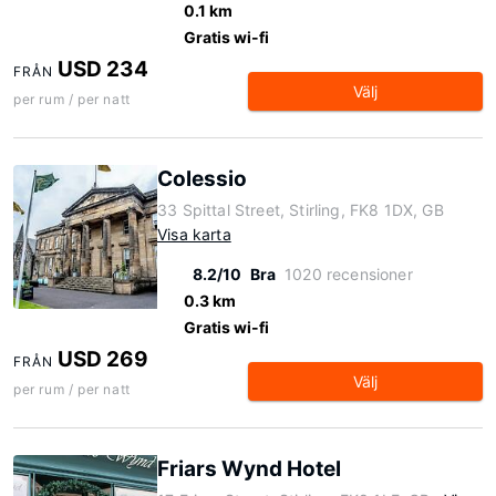
0.1 km
Gratis wi-fi
USD 234
FRÅN
Välj
per rum / per natt
Colessio
33 Spittal Street, Stirling, FK8 1DX, GB
Visa karta
8.2/10
Bra
1020 recensioner
0.3 km
Gratis wi-fi
USD 269
FRÅN
Välj
per rum / per natt
Friars Wynd Hotel