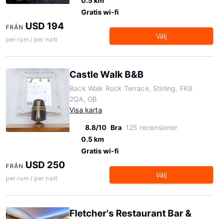
0.5 km
Gratis wi-fi
USD 194
FRÅN
Välj
per rum / per natt
Castle Walk B&B
Back Walk Rock Terrace, Stirling, FK8
2QA, GB
Visa karta
8.8/10
Bra
125 recensioner
0.5 km
Gratis wi-fi
USD 250
FRÅN
Välj
per rum / per natt
Fletcher's Restaurant Bar &