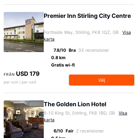
Premier Inn Stirling City Centre
Forthside Way, Stirling, FK8 1QZ, GB
Visa
karta
7.8/10
Bra
33 recensioner
0.8 km
Gratis wi-fi
USD 179
FRÅN
Välj
per rum / per natt
The Golden Lion Hotel
8-10 King St, Stirling, FK8 1BD, GB
Visa
karta
6/10
Fair
2 recensioner