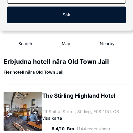
Sök
Search
Map
Nearby
Erbjudna hotell nära Old Town Jail
Fler hotell nära Old Town Jail
The Stirling Highland Hotel
29 Spittal Street, Stirling, FK8 1DU, GB
Visa karta
8.4/10
Bra
1144 recensioner