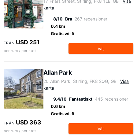
17 Friars Street, Stirling, FK8 1LE, GB
Visa
karta
8/10
Bra
267 recensioner
0.4 km
Gratis wi-fi
USD 251
FRÅN
Välj
per rum / per natt
Allan Park
20 Allan Park, Stirling, FK8 2QG, GB
Visa
karta
9.4/10
Fantastiskt
445 recensioner
0.6 km
Gratis wi-fi
USD 363
FRÅN
Välj
per rum / per natt