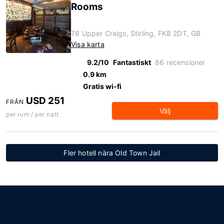
Rooms
78 Upper Craigs, Stirling, FK8 2DT, GB
Visa karta
9.2/10
Fantastiskt
86 recensioner
0.9 km
Gratis wi-fi
USD 251
FRÅN
Välj
per rum / per natt
Fler hotell nära Old Town Jail