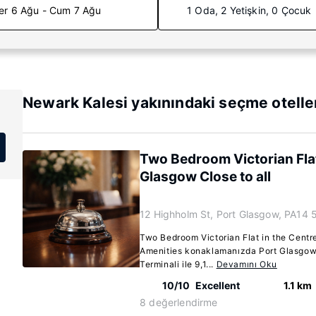
er 6 Ağu - Cum 7 Ağu
1 Oda, 2 Yetişkin, 0 Çocuk
Newark Kalesi yakınındaki seçme otelle
Two Bedroom Victorian Flat
Glasgow Close to all
12 Highholm St, Port Glasgow, PA14
Two Bedroom Victorian Flat in the Centre
Amenities konaklamanızda Port Glasgow
Terminali ile 9,1...
Devamını Oku
10/10
Excellent
1.1 km
8 değerlendirme