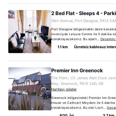
2 Bed Flat - Sleeps 4 - Park
Glen Avenue, Port Glasgow, PA14 5A
Port Glasgow bölgesindeki daire konakl
Inverclyde Leisure Centre ile 5 dakika 
konaklayacaksınız. Bu apart...
Devamını
1.1 km
Ücretsiz kablosuz inter
Premier Inn Greenock
The Point, 1/3 James Watt Dock Jam
Way, Greenock, PA15 2AD, GB
Haritayı göster
Greenock bölgesindeki Premier Inn Gre
House ve Cathcart Meydanı ile 5 dakika
konaklayacaksınız. Bu otel Loch...
Deva
8/10
İyi
3.7 km