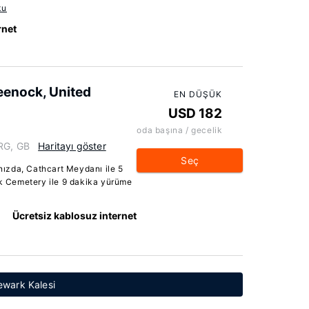
ku
rnet
eenock, United
EN DÜŞÜK
USD 182
oda başına / gecelik
4RG, GB
Haritayı göster
Seç
ızda, Cathcart Meydanı ile 5
 Cemetery ile 9 dakika yürüme
Ücretsiz kablosuz internet
Newark Kalesi