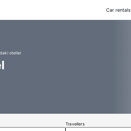
Car rentals
aki oteller
l
Travellers