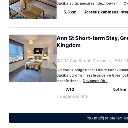
dakika sürüş mesafesinde...
Devamını O
5.3 km
Ücretsiz kablosuz inte
Ann St Short-term Stay, Gr
Kingdom
3/2 14 Ann Street, Greenock, PA15 
Greenock bölgesindeki daire konaklaman
dakika yürüme mesafesinde ve Greenock
mesafesinde...
Devamını Oku
7/10
5.4 km
7 değerlendirme
Yakın diğer oteller: 