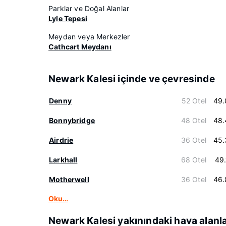
Parklar ve Doğal Alanlar
Lyle Tepesi
Meydan veya Merkezler
Cathcart Meydanı
Newark Kalesi içinde ve çevresinde
Denny
52 Otel
49.
Bonnybridge
48 Otel
48.
Airdrie
36 Otel
45.
Larkhall
68 Otel
49
Motherwell
36 Otel
46.
Oku…
Newark Kalesi yakınındaki hava alanla