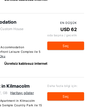
odation
EN DÜŞÜK
6 Custom House
USD 62
oda başına / gecelik
Seç
t Accommodation
ront Leisure Complex ile 5
 Oku
Ücretsiz kablosuz internet
 in Kilmacolm
Daha fazla bilgi için:
F, GB
Haritayı göster
Seç
 Apartment in Kilmacolm
 Semple Country Park ile 15