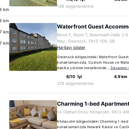
148 değerlendirme
8 km
.8 km
Waterfront Guest Accomm
.7 km
Block F, Room 7, Roseneath Halls 2-
Way, Greenock, PA15 1EN, GB
7 km
Haritayı göster
Greenock bölgesindeki Waterfront Gues
konaklamanızda, Custom House ve Waterf
dakika yürüme mesafesinde...
Devamını
8/10
İyi
4.9 km
278 değerlendirme
Charming 1-bed Apartment
14 Oldhall Drive, Kilmacolm, PA13 4R
Kilmacolm bölgesindeki Charming 1-bed
konaklamanızda Newark Kalesi ve Castle