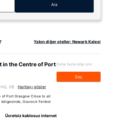
Ara
r
Yakın diğer oteller: Newark Kalesi
 in the Centre of Port
Daha fazla bilgi için:
Seç
 5HQ, GB
Haritayı göster
 of Port Glasgow Close to all
 bölgesinde, Gourock Feribot
Ücretsiz kablosuz internet