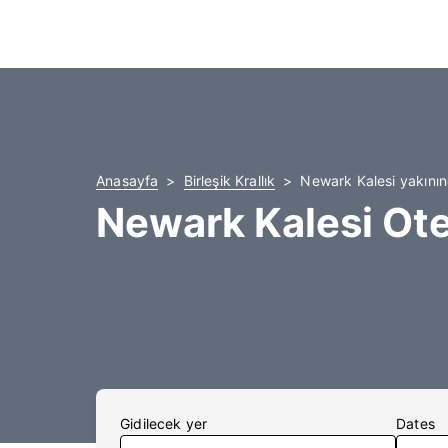
Anasayfa
Birleşik Krallık
Newark Kalesi yakınınd
Newark Kalesi Ote
Gidilecek yer
Dates