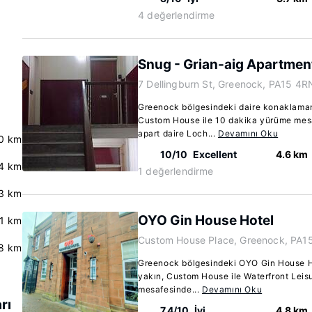
4 değerlendirme
Snug - Grian-aig Apartmen
7 Dellingburn St, Greenock, PA15 4R
Greenock bölgesindeki daire konaklama
Custom House ile 10 dakika yürüme mes
apart daire Loch...
Devamını Oku
0 km
10/10
Excellent
4.6 km
4 km
1 değerlendirme
3 km
OYO Gin House Hotel
.1 km
Custom House Place, Greenock, PA15
8 km
Greenock bölgesindeki OYO Gin House Ho
yakın, Custom House ile Waterfront Lei
mesafesinde...
Devamını Oku
rı
7.4/10
İyi
4.8 km