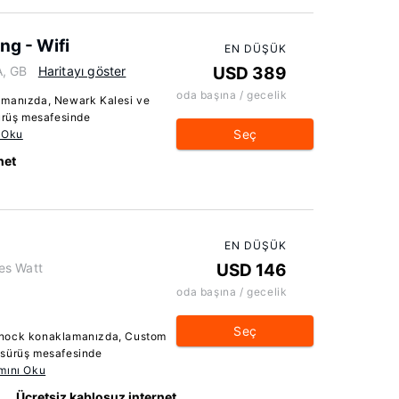
ing - Wifi
EN DÜŞÜK
A, GB
Haritayı göster
USD 389
oda başına / gecelik
amanızda, Newark Kalesi ve
sürüş mesafesinde
Seç
 Oku
net
EN DÜŞÜK
es Watt
USD 146
oda başına / gecelik
Seç
enock konaklamanızda, Custom
 sürüş mesafesinde
mını Oku
Ücretsiz kablosuz internet