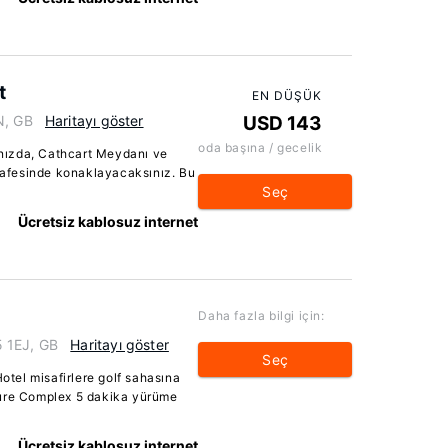
t
EN DÜŞÜK
N, GB
Haritayı göster
USD 143
oda başına / gecelik
nızda, Cathcart Meydanı ve
afesinde konaklayacaksınız. Bu
Seç
Ücretsiz kablosuz internet
Daha fazla bilgi için:
 1EJ, GB
Haritayı göster
Seç
tel misafirlere golf sahasına
sure Complex 5 dakika yürüme
Ücretsiz kablosuz internet