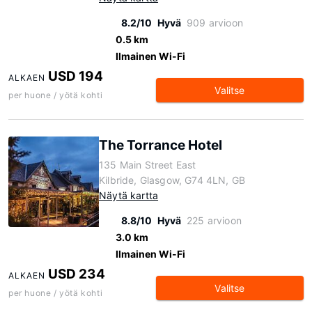
8.2/10
Hyvä
909 arvioon
0.5 km
Ilmainen Wi-Fi
USD 194
ALKAEN
Valitse
per huone / yötä kohti
The Torrance Hotel
135 Main Street East
Kilbride, Glasgow, G74 4LN, GB
Näytä kartta
8.8/10
Hyvä
225 arvioon
3.0 km
Ilmainen Wi-Fi
USD 234
ALKAEN
Valitse
per huone / yötä kohti