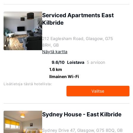
Serviced Apartments East
Kilbride
212 Eaglesham Road, Glasgow, G75
8RH, GB
Näytä kartta
9.6/10
Loistava
5 arvioon
1.6 km
Ilmainen Wi-Fi
Lisätietoja tästä hotellista:
Valitse
Sydney House - East Kilbride
Sydney Drive 47, Glasgow, G75 8DQ, GB