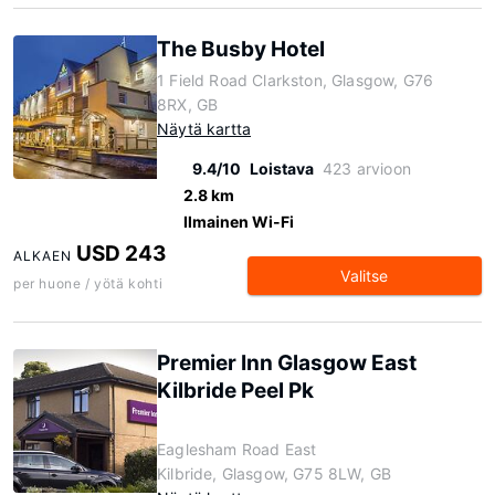
The Busby Hotel
1 Field Road Clarkston, Glasgow, G76
8RX, GB
Näytä kartta
9.4/10
Loistava
423 arvioon
2.8 km
Ilmainen Wi-Fi
USD 243
ALKAEN
Valitse
per huone / yötä kohti
Premier Inn Glasgow East
Kilbride Peel Pk
Eaglesham Road East
Kilbride, Glasgow, G75 8LW, GB