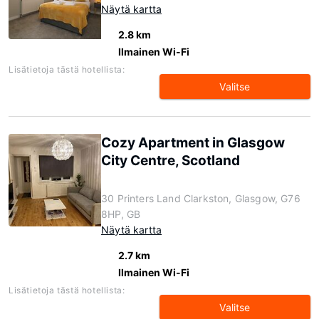
Näytä kartta
2.8 km
Ilmainen Wi-Fi
Lisätietoja tästä hotellista:
Valitse
Cozy Apartment in Glasgow
City Centre, Scotland
30 Printers Land Clarkston, Glasgow, G76
8HP, GB
Näytä kartta
2.7 km
Ilmainen Wi-Fi
Lisätietoja tästä hotellista:
Valitse