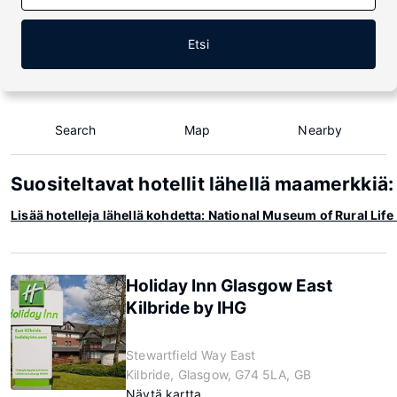
Etsi
Search
Map
Nearby
Suositeltavat hotellit lähellä maamerkkiä
Lisää hotelleja lähellä kohdetta: National Museum of Rural Lif
Holiday Inn Glasgow East
Kilbride by IHG
Stewartfield Way East
Kilbride, Glasgow, G74 5LA, GB
Näytä kartta