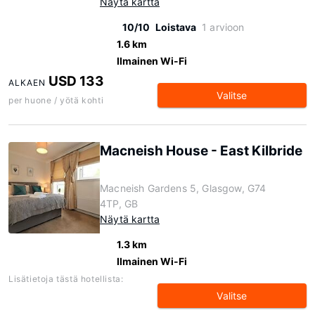
Näytä kartta
10/10
Loistava
1 arvioon
1.6 km
Ilmainen Wi-Fi
USD 133
ALKAEN
Valitse
per huone / yötä kohti
Macneish House - East Kilbride
Macneish Gardens 5, Glasgow, G74
4TP, GB
Näytä kartta
1.3 km
Ilmainen Wi-Fi
Lisätietoja tästä hotellista:
Valitse