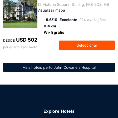
12 Victoria Square, Stirling, FK8 2QZ, GB
Visualizar mapa
9.6/10
Excelente
224 avaliações
0.4 km
Wi-fi grátis
USD 502
DESDE
Seleccionar
por quarto / por noite
Mais hotéis perto John Cowane's Hospital
Explore Hotels