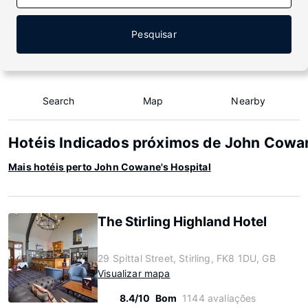
Pesquisar
Search
Map
Nearby
Hotéis Indicados próximos de John Cowan
Mais hotéis perto John Cowane's Hospital
The Stirling Highland Hotel
29 Spittal Street, Stirling, FK8 1DU, GB
Visualizar mapa
8.4/10
Bom
1144 avaliações