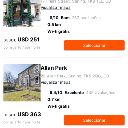
17 Friars Street, Stirling, FK8 1LE, GB
Visualizar mapa
8/10
Bom
267 avaliações
0.5 km
Wi-fi grátis
USD 251
DESDE
Seleccionar
por quarto / por noite
Allan Park
20 Allan Park, Stirling, FK8 2QG, GB
Visualizar mapa
9.4/10
Excelente
445 avaliações
0.7 km
Wi-fi grátis
USD 363
DESDE
Seleccionar
por quarto / por noite