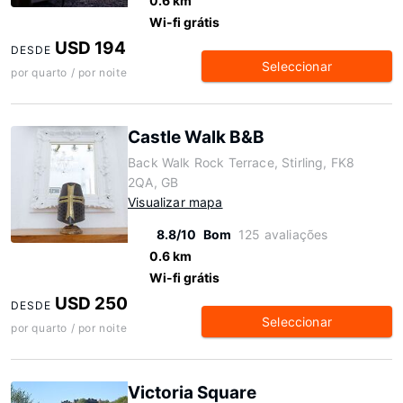
0.6 km
Wi-fi grátis
USD 194
DESDE
Seleccionar
por quarto / por noite
Castle Walk B&B
Back Walk Rock Terrace, Stirling, FK8
2QA, GB
Visualizar mapa
8.8/10
Bom
125 avaliações
0.6 km
Wi-fi grátis
USD 250
DESDE
Seleccionar
por quarto / por noite
Victoria Square