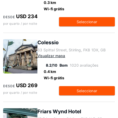
0.3 km
Wi-fi grátis
USD 234
DESDE
Seleccionar
por quarto / por noite
Colessio
33 Spittal Street, Stirling, FK8 1DX, GB
Visualizar mapa
8.2/10
Bom
1020 avaliações
0.4 km
Wi-fi grátis
USD 269
DESDE
Seleccionar
por quarto / por noite
Friars Wynd Hotel