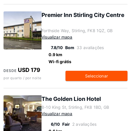
Premier Inn Stirling City Centre
Forthside Way, Stirling, FK8 1QZ, GB
Visualizar mapa
7.8/10
Bom
33 avaliações
0.9 km
Wi-fi grátis
USD 179
DESDE
Seleccionar
por quarto / por noite
The Golden Lion Hotel
8-10 King St, Stirling, FK8 1BD, GB
Visualizar mapa
6/10
Fair
2 avaliações