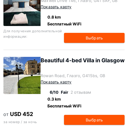
Maxwell Drive 146, Глазго, G41 5AF, GB
Показать карту
0.8 km
Бесплатный WiFi
Для получения дополнительной
информации:
Выбрать
Beautiful 4-bed Villa in Glasgow
Rowan Road, Глазго, G415bs, GB
Показать карту
6/10
Fair
2 отзывам
0.3 km
Бесплатный WiFi
USD 452
ОТ
Выбрать
за номер / за ночь