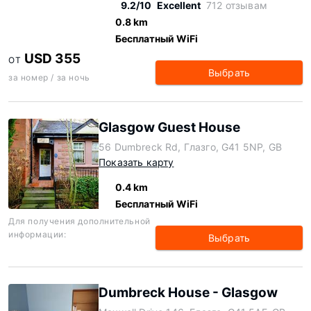
9.2/10
Excellent
712 отзывам
0.8 km
Бесплатный WiFi
USD 355
ОТ
Выбрать
за номер / за ночь
Glasgow Guest House
56 Dumbreck Rd, Глазго, G41 5NP, GB
Показать карту
0.4 km
Бесплатный WiFi
Для получения дополнительной
информации:
Выбрать
Dumbreck House - Glasgow