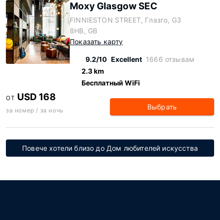
Moxy Glasgow SEC
FINNIESTON STREET, Глазго, G3
8HB, GB
Показать карту
9.2/10
Excellent
1666 отзывам
2.3 km
Бесплатный WiFi
USD 168
ОТ
Выбрать
за номер / за ночь
Повече хотели близо до Дом любителей искусства