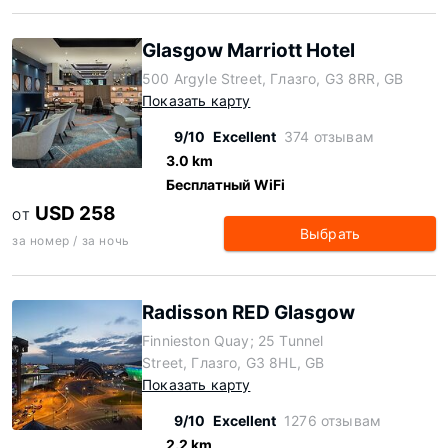
Glasgow Marriott Hotel
500 Argyle Street, Глазго, G3 8RR, GB
Показать карту
9/10
Excellent
374 отзывам
3.0 km
Бесплатный WiFi
USD 258
ОТ
Выбрать
за номер / за ночь
Radisson RED Glasgow
Finnieston Quay; 25 Tunnel
Street, Глазго, G3 8HL, GB
Показать карту
9/10
Excellent
1276 отзывам
2.2 km