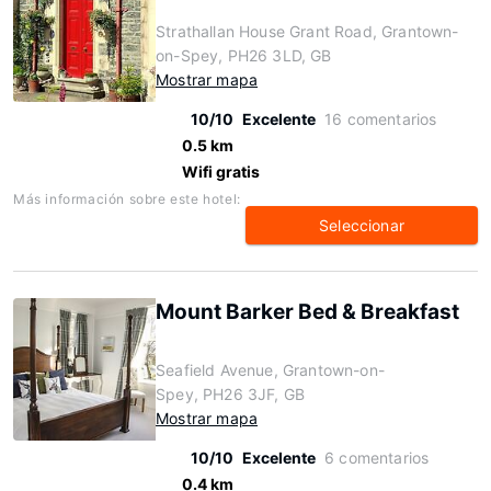
Strathallan House Grant Road, Grantown-
on-Spey, PH26 3LD, GB
Mostrar mapa
10/10
Excelente
16 comentarios
0.5 km
Wifi gratis
Más información sobre este hotel:
Seleccionar
Mount Barker Bed & Breakfast
Seafield Avenue, Grantown-on-
Spey, PH26 3JF, GB
Mostrar mapa
10/10
Excelente
6 comentarios
0.4 km