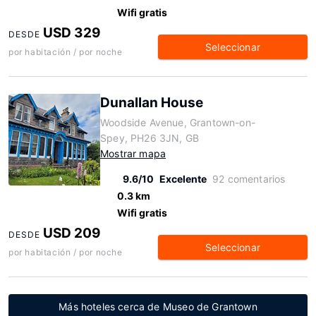
Wifi gratis
USD 329
DESDE
Seleccionar
por habitación / por noche
Dunallan House
Woodside Avenue, Grantown-on-
Spey, PH26 3JN, GB
Mostrar mapa
9.6/10
Excelente
92 comentarios
0.3 km
Wifi gratis
USD 209
DESDE
Seleccionar
por habitación / por noche
Más hoteles cerca de Museo de Grantown