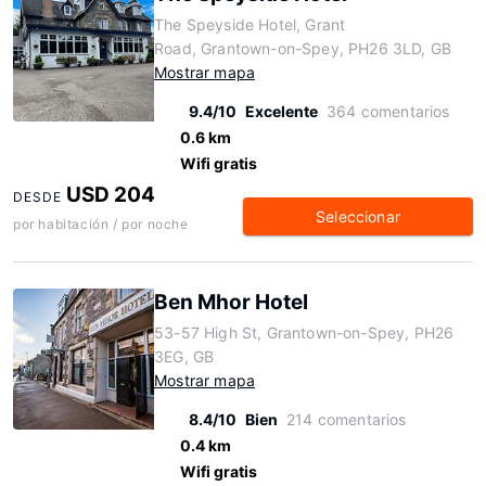
The Speyside Hotel, Grant
Road, Grantown-on-Spey, PH26 3LD, GB
Mostrar mapa
9.4/10
Excelente
364 comentarios
0.6 km
Wifi gratis
USD 204
DESDE
Seleccionar
por habitación / por noche
Ben Mhor Hotel
53-57 High St, Grantown-on-Spey, PH26
3EG, GB
Mostrar mapa
8.4/10
Bien
214 comentarios
0.4 km
Wifi gratis