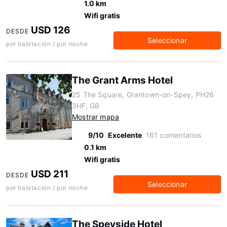
1.0 km
Wifi gratis
USD 126
DESDE
Seleccionar
por habitación / por noche
The Grant Arms Hotel
25 The Square, Grantown-on-Spey, PH26
3HF, GB
Mostrar mapa
9/10
Excelente
161 comentarios
0.1 km
Wifi gratis
USD 211
DESDE
Seleccionar
por habitación / por noche
The Speyside Hotel