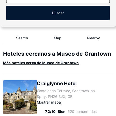
Buscar
Search
Map
Nearby
Hoteles cercanos a Museo de Grantown
Más hoteles cerca de Museo de Grantown
Craiglynne Hotel
Woodlands Terrace, Grantown-on-
Spey, PH26 3JX, GB
Mostrar mapa
7.2/10
Bien
520 comentarios