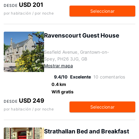
USD 201
DESDE
Seleccionar
por habitación / por noche
Ravenscourt Guest House
Seafield Avenue, Grantown-on-
Spey, PH26 3JG, GB
Mostrar mapa
9.4/10
Excelente
10 comentarios
0.4 km
Wifi gratis
USD 249
DESDE
Seleccionar
por habitación / por noche
Strathallan Bed and Breakfast