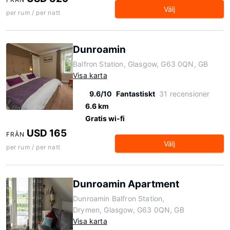
Välj
per rum / per natt
Dunroamin
Balfron Station, Glasgow, G63 0QN, GB
Visa karta
9.6/10
Fantastiskt
31 recensioner
6.6 km
Gratis wi-fi
USD 165
FRÅN
Välj
per rum / per natt
Dunroamin Apartment
Dunroamin Balfron Station,
Drymen, Glasgow, G63 0QN, GB
Visa karta