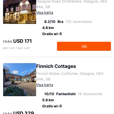
Glasgow Road Strathblane, Glasgow, G63
9AA, GB
Visa karta
8.2/10
Bra
125 recensioner
4.8 km
Gratis wi-fi
USD 171
FRÅN
Välj
per rum / per natt
Finnich Cottages
Finnich Malise Croftamie, Glasgow, G63
0HA, GB
Visa karta
10/10
Fantastiskt
19 recensioner
5.6 km
Gratis wi-fi
USD 329
FRÅN