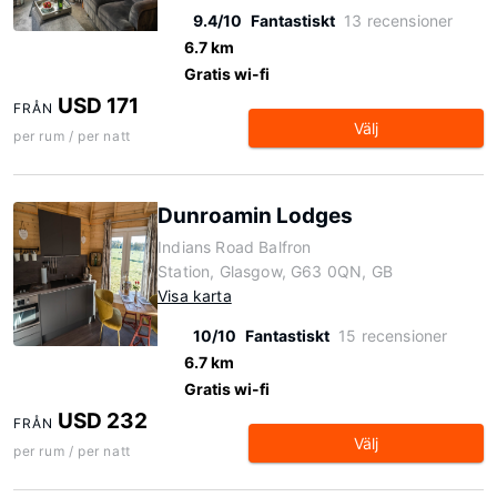
9.4/10
Fantastiskt
13 recensioner
6.7 km
Gratis wi-fi
USD 171
FRÅN
Välj
per rum / per natt
Dunroamin Lodges
Indians Road Balfron
Station, Glasgow, G63 0QN, GB
Visa karta
10/10
Fantastiskt
15 recensioner
6.7 km
Gratis wi-fi
USD 232
FRÅN
Välj
per rum / per natt