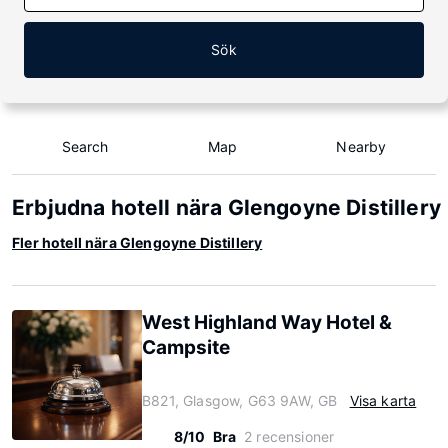
Sök
Search
Map
Nearby
Erbjudna hotell nära Glengoyne Distillery
Fler hotell nära Glengoyne Distillery
West Highland Way Hotel &
Campsite
B821, Glasgow, G63 9AW, GB
Visa karta
8/10
Bra
2 recensioner