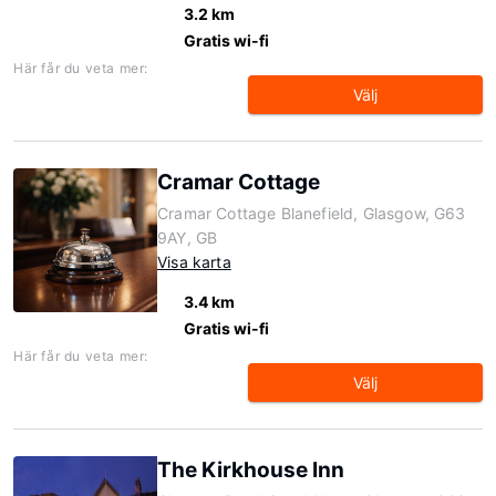
3.2 km
Gratis wi-fi
Här får du veta mer:
Välj
Cramar Cottage
Cramar Cottage Blanefield, Glasgow, G63
9AY, GB
Visa karta
3.4 km
Gratis wi-fi
Här får du veta mer:
Välj
The Kirkhouse Inn