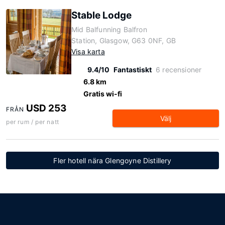
Stable Lodge
Mid Balfunning Balfron
Station, Glasgow, G63 0NF, GB
Visa karta
9.4/10
Fantastiskt
6 recensioner
6.8 km
Gratis wi-fi
USD 253
FRÅN
Välj
per rum / per natt
Fler hotell nära Glengoyne Distillery