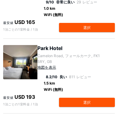
9/10
非常に良い
29 レビュー
1.0 km
WiFi (無料)
USD 165
最安値
選択
1泊ごとの1室料金 / 1泊
Park Hotel
Camelon Road, フォールカーク, FK1
5RY, GB
地図を表示
8.2/10
良い
811 レビュー
1.5 km
WiFi (無料)
USD 193
最安値
選択
1泊ごとの1室料金 / 1泊