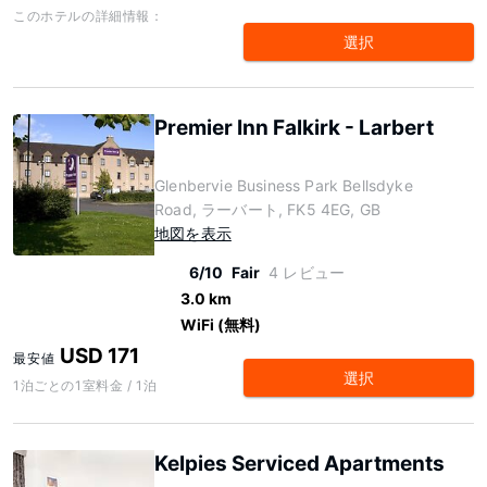
このホテルの詳細情報：
選択
Premier Inn Falkirk - Larbert
Glenbervie Business Park Bellsdyke
Road, ラーバート, FK5 4EG, GB
地図を表示
6/10
Fair
4 レビュー
3.0 km
WiFi (無料)
USD 171
最安値
選択
1泊ごとの1室料金 / 1泊
Kelpies Serviced Apartments