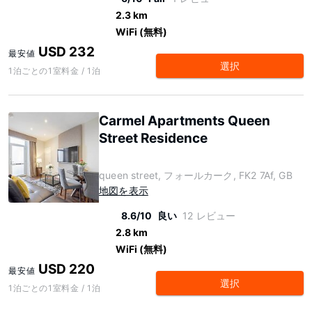
2.3 km
WiFi (無料)
USD 232
最安値
選択
1泊ごとの1室料金 / 1泊
Carmel Apartments Queen
Street Residence
queen street, フォールカーク, FK2 7Af, GB
地図を表示
8.6/10
良い
12 レビュー
2.8 km
WiFi (無料)
USD 220
最安値
選択
1泊ごとの1室料金 / 1泊