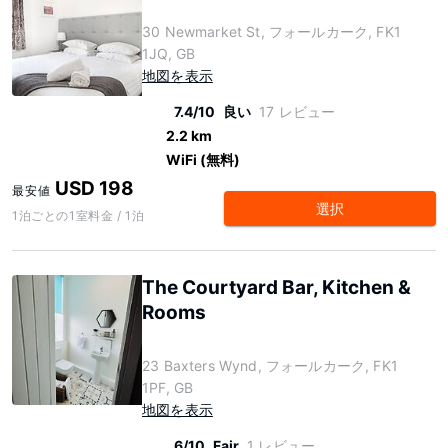
30 Newmarket St, フォールカーク, FK1
1JQ, GB
地図を表示
7.4/10
良い
17 レビュー
2.2 km
WiFi (無料)
USD 198
最安値
選択
1泊ごとの1室料金 / 1泊
The Courtyard Bar, Kitchen &
Rooms
23 Baxters Wynd, フォールカーク, FK1
1PF, GB
地図を表示
6/10
Fair
1 レビュー