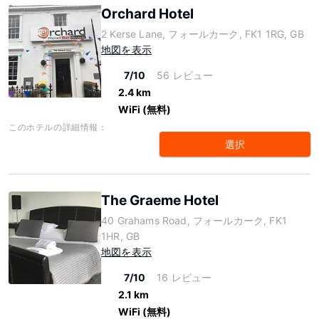
Orchard Hotel
2 Kerse Lane, フォールカーク, FK1 1RG, GB
地図を表示
7/10
56 レビュー
2.4 km
WiFi (無料)
このホテルの詳細情報：
選択
The Graeme Hotel
40 Grahams Road, フォールカーク, FK1
1HR, GB
地図を表示
7/10
16 レビュー
2.1 km
WiFi (無料)