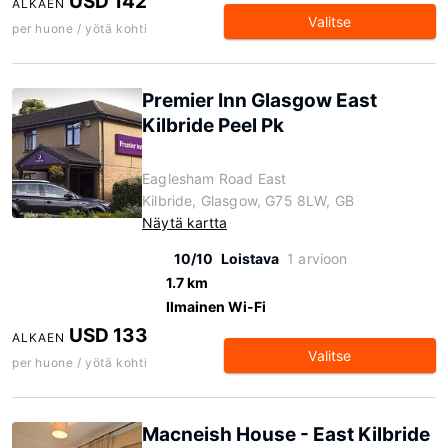
USD 142
ALKAEN
Valitse
per huone / yötä kohti
Premier Inn Glasgow East
Kilbride Peel Pk
Eaglesham Road East
Kilbride, Glasgow, G75 8LW, GB
Näytä kartta
10/10
Loistava
1 arvioon
1.7 km
Ilmainen Wi-Fi
USD 133
ALKAEN
Valitse
per huone / yötä kohti
Macneish House - East Kilbride