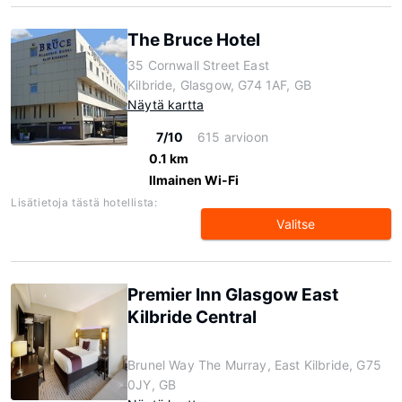
The Bruce Hotel
35 Cornwall Street East
Kilbride, Glasgow, G74 1AF, GB
Näytä kartta
7/10
615 arvioon
0.1 km
Ilmainen Wi-Fi
Lisätietoja tästä hotellista:
Valitse
Premier Inn Glasgow East
Kilbride Central
Brunel Way The Murray, East Kilbride, G75
0JY, GB