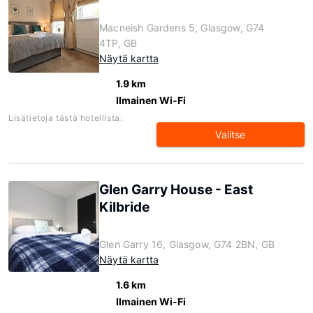
Macneish Gardens 5, Glasgow, G74
4TP, GB
Näytä kartta
1.9 km
Ilmainen Wi-Fi
Lisätietoja tästä hotellista:
Valitse
Glen Garry House - East
Kilbride
Glen Garry 16, Glasgow, G74 2BN, GB
Näytä kartta
1.6 km
Ilmainen Wi-Fi