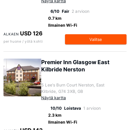
Näytä kartta
6/10
Fair
2 arvioon
0.7 km
Ilmainen Wi-Fi
USD 126
ALKAEN
Valitse
per huone / yötä kohti
Premier Inn Glasgow East
Kilbride Nerston
5 Lee's Burn Court Nerston, East
Kilbride, G74 3XB, GB
Näytä kartta
10/10
Loistava
1 arvioon
2.3 km
Ilmainen Wi-Fi