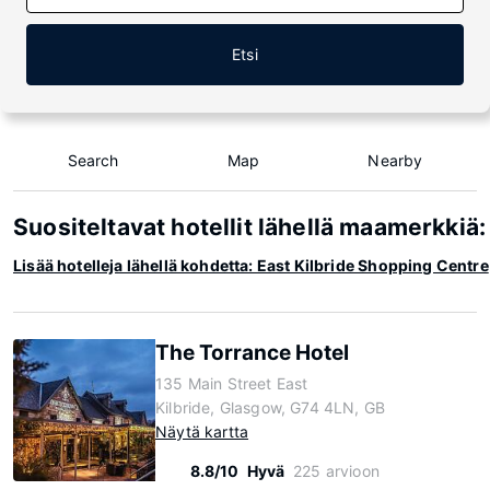
Etsi
Search
Map
Nearby
Suositeltavat hotellit lähellä maamerkkiä
Lisää hotelleja lähellä kohdetta: East Kilbride Shopping Centre
The Torrance Hotel
135 Main Street East
Kilbride, Glasgow, G74 4LN, GB
Näytä kartta
8.8/10
Hyvä
225 arvioon