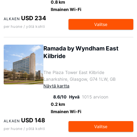
0.8 km
Ilmainen Wi-Fi
USD 234
ALKAEN
Valitse
per huone / yötä kohti
Ramada by Wyndham East
Kilbride
The Plaza Tower East Kilbride
Lanarkshire, Glasgow, G74 1LW, GB
Näytä kartta
8.6/10
Hyvä
1015 arvioon
0.2 km
Ilmainen Wi-Fi
USD 148
ALKAEN
Valitse
per huone / yötä kohti