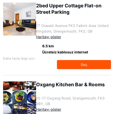
2bed Upper Cottage Flat-on
Street Parking
17 Oswald Avenue FK3 Falkirk Area United
Kingdom, Grangemouth, FK3, GB
Haritayı göster
6.5 km
Ücretsiz kablosuz internet
Daha fazla bilgi için:
Seç
Oxgang Kitchen Bar & Rooms
15-17 Oxgang Road, Grangemouth, FK3
9BY, GB
Haritayı göster