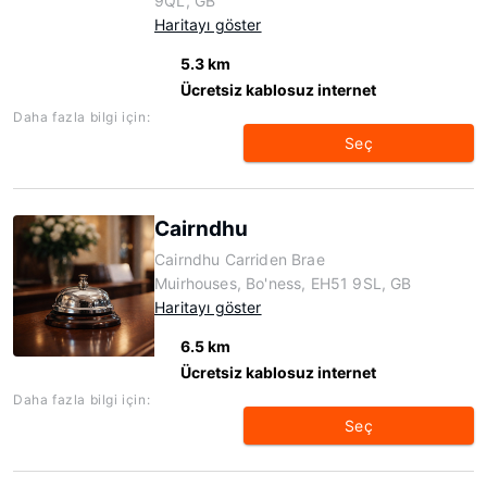
9QL, GB
Haritayı göster
5.3 km
Ücretsiz kablosuz internet
Daha fazla bilgi için:
Seç
Cairndhu
Cairndhu Carriden Brae
Muirhouses, Bo'ness, EH51 9SL, GB
Haritayı göster
6.5 km
Ücretsiz kablosuz internet
Daha fazla bilgi için:
Seç