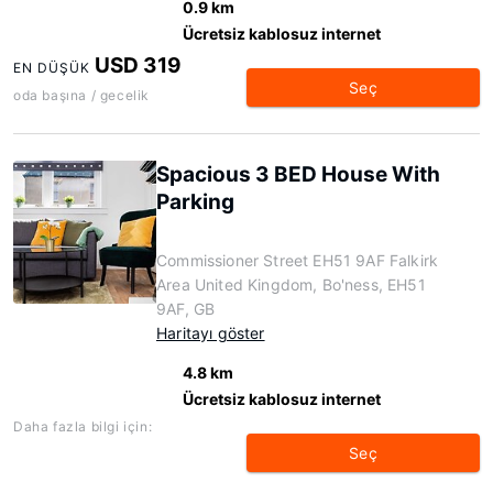
0.9 km
Ücretsiz kablosuz internet
USD 319
EN DÜŞÜK
Seç
oda başına / gecelik
Spacious 3 BED House With
Parking
Commissioner Street EH51 9AF Falkirk
Area United Kingdom, Bo'ness, EH51
9AF, GB
Haritayı göster
4.8 km
Ücretsiz kablosuz internet
Daha fazla bilgi için:
Seç