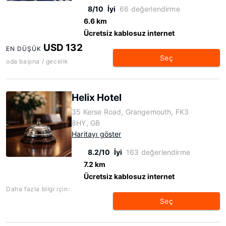
8/10
İyi
66 değerlendirme
6.6 km
Ücretsiz kablosuz internet
USD 132
EN DÜŞÜK
Seç
oda başına / gecelik
Helix Hotel
35 Kerse Road, Grangemouth, FK3
8HY, GB
Haritayı göster
8.2/10
İyi
163 değerlendirme
7.2 km
Ücretsiz kablosuz internet
Daha fazla bilgi için:
Seç