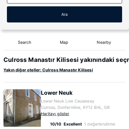
Ara
Search
Map
Nearby
Culross Manastır Kilisesi yakınındaki seç
Yakın diğer oteller: Culross Manastır Kilisesi
Lower Neuk
Lower Neuk Low Causeway
Culross, Dunfermline, KY12 8HL, GB
Haritayı göster
10/10
Excellent
1 değerlendirme