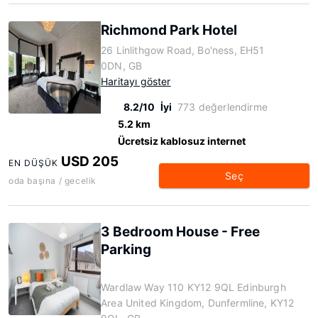
Richmond Park Hotel
26 Linlithgow Road, Bo'ness, EH51
0DN, GB
Haritayı göster
8.2/10
İyi
773 değerlendirme
5.2 km
Ücretsiz kablosuz internet
USD 205
EN DÜŞÜK
Seç
oda başına / gecelik
3 Bedroom House - Free
Parking
Wardlaw Way 110 KY12 9QL Edinburgh
Area United Kingdom, Dunfermline, KY12