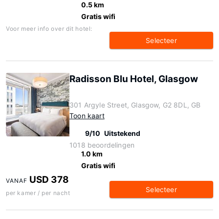
0.5 km
Gratis wifi
Voor meer info over dit hotel:
Selecteer
Radisson Blu Hotel, Glasgow
301 Argyle Street, Glasgow, G2 8DL, GB
Toon kaart
9/10
Uitstekend
1018 beoordelingen
1.0 km
Gratis wifi
USD 378
VANAF
Selecteer
per kamer / per nacht