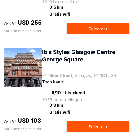
1010 beoordelingen
0.5 km
Gratis wifi
USD 255
VANAF
Selecteer
per kamer / per nacht
Ibis Styles Glasgow Centre
George Square
74 Miller Street, Glasgow, G1 1DT, GB
Toon kaart
9/10
Uitstekend
1025 beoordelingen
0.9 km
Gratis wifi
USD 193
VANAF
Selecteer
per kamer / per nacht