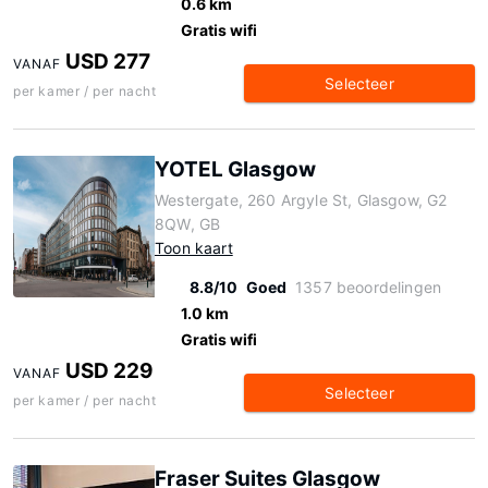
0.6 km
Gratis wifi
USD 277
VANAF
Selecteer
per kamer / per nacht
YOTEL Glasgow
Westergate, 260 Argyle St, Glasgow, G2
8QW, GB
Toon kaart
8.8/10
Goed
1357 beoordelingen
1.0 km
Gratis wifi
USD 229
VANAF
Selecteer
per kamer / per nacht
Fraser Suites Glasgow