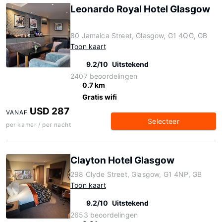
Leonardo Royal Hotel Glasgow
80 Jamaica Street, Glasgow, G1 4QG, GB
Toon kaart
9.2/10
Uitstekend
2407 beoordelingen
0.7 km
Gratis wifi
USD 287
VANAF
Selecteer
per kamer / per nacht
Clayton Hotel Glasgow
298 Clyde Street, Glasgow, G1 4NP, GB
Toon kaart
9.2/10
Uitstekend
2653 beoordelingen