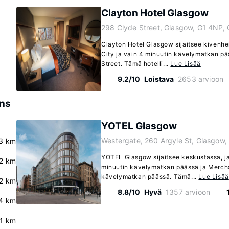
Clayton Hotel Glasgow
298 Clyde Street, Glasgow, G1 4NP,
Clayton Hotel Glasgow sijaitsee kivenh
City ja vain 4 minuutin kävelymatkan p
Street. Tämä hotelli...
Lue Lisää
9.2/10
Loistava
2653 arvioon
ens
YOTEL Glasgow
Westergate, 260 Argyle St, Glasgow
3 km
YOTEL Glasgow sijaitsee keskustassa, ja
.2 km
minuutin kävelymatkan päässä ja Mercha
kävelymatkan päässä. Tämä...
Lue Lisää
2 km
8.8/10
Hyvä
1357 arvioon
4 km
.1 km