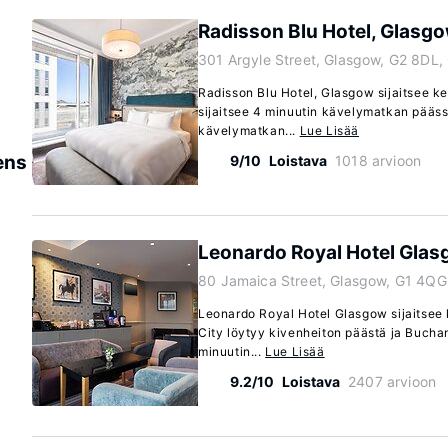
Radisson Blu Hotel, Glasg
301 Argyle Street, Glasgow, G2 8DL,
Radisson Blu Hotel, Glasgow sijaitsee k
sijaitsee 4 minuutin kävelymatkan pääss
kävelymatkan...
Lue Lisää
ens
9/10
Loistava
1018 arvioon
Leonardo Royal Hotel Gla
80 Jamaica Street, Glasgow, G1 4QG
Leonardo Royal Hotel Glasgow sijaitsee
City löytyy kivenheiton päästä ja Bucha
minuutin...
Lue Lisää
9.2/10
Loistava
2407 arvioon