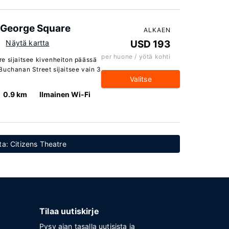
e George Square
ALKAEN
Näytä kartta
USD 193
per huone / yötä kohti
e sijaitsee kivenheiton päässä
Buchanan Street sijaitsee vain 3
Valitse
0.9 km
Ilmainen Wi-Fi
tta: Citizens Theatre
Tilaa uutiskirje
Pysy ajan tasalla uutisista ja