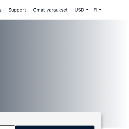
s
Support
Omat varaukset
USD
FI