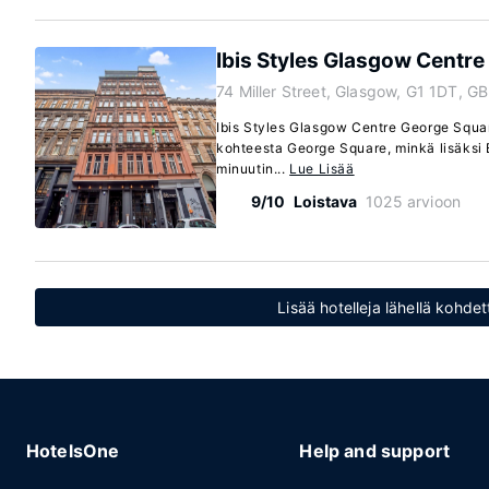
Ibis Styles Glasgow Centr
74 Miller Street, Glasgow, G1 1DT, GB
Ibis Styles Glasgow Centre George Squar
kohteesta George Square, minkä lisäksi 
minuutin...
Lue Lisää
9/10
Loistava
1025 arvioon
Lisää hotelleja lähellä kohde
HotelsOne
Help and support