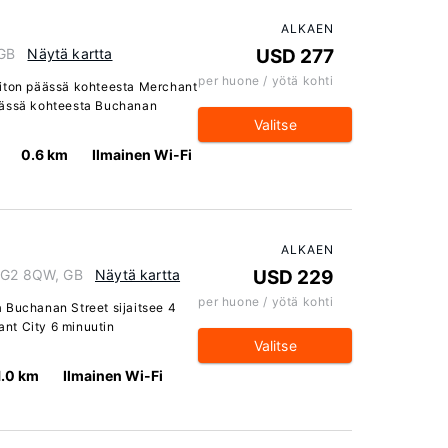
ALKAEN
 GB
Näytä kartta
USD 277
per huone / yötä kohti
eiton päässä kohteesta Merchant
äässä kohteesta Buchanan
Valitse
0.6 km
Ilmainen Wi-Fi
ALKAEN
, G2 8QW, GB
Näytä kartta
USD 229
per huone / yötä kohti
 Buchanan Street sijaitsee 4
nt City 6 minuutin
Valitse
1.0 km
Ilmainen Wi-Fi