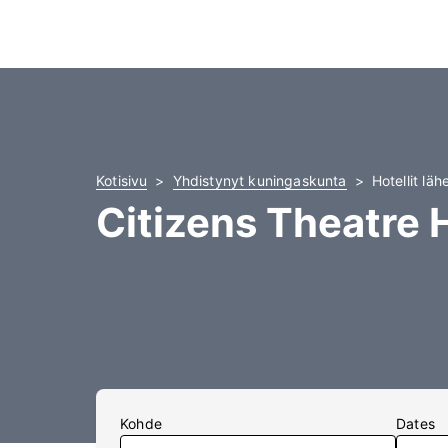
Kotisivu
Yhdistynyt kuningaskunta
Hotellit lä
Citizens Theatre H
Kohde
Dates