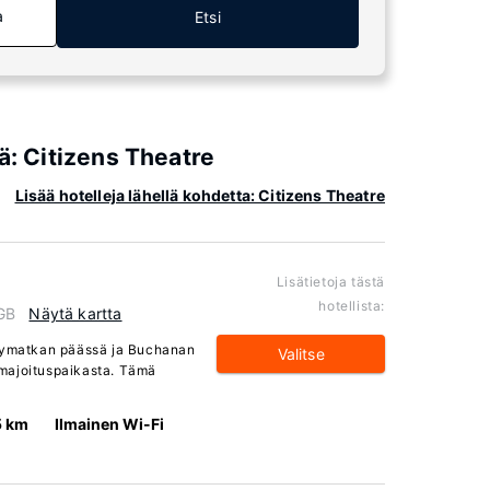
a
Etsi
ä: Citizens Theatre
Lisää hotelleja lähellä kohdetta: Citizens Theatre
Lisätietoja tästä
hotellista:
 GB
Näytä kartta
elymatkan päässä ja Buchanan
Valitse
majoituspaikasta. Tämä
5 km
Ilmainen Wi-Fi