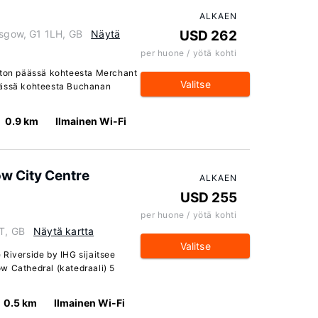
ALKAEN
asgow, G1 1LH, GB
Näytä
USD 262
per huone / yötä kohti
eiton päässä kohteesta Merchant
Valitse
äässä kohteesta Buchanan
0.9 km
Ilmainen Wi-Fi
ow City Centre
ALKAEN
USD 255
per huone / yötä kohti
LT, GB
Näytä kartta
Valitse
 Riverside by IHG sijaitsee
w Cathedral (katedraali) 5
0.5 km
Ilmainen Wi-Fi