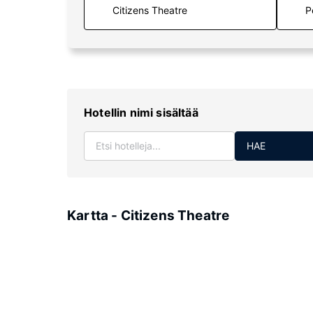
P
Hotellin nimi sisältää
HAE
Kartta - Citizens Theatre