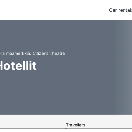
Car rental
hellä maamerkkiä: Citizens Theatre
otellit
Travellers