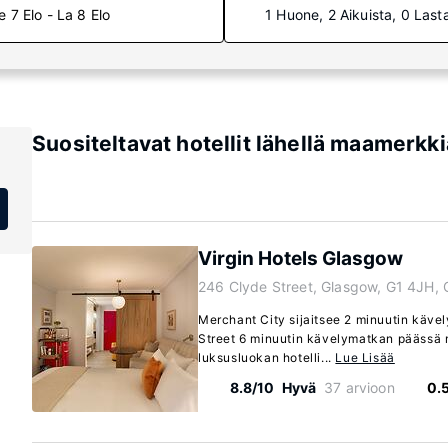
e 7 Elo - La 8 Elo
1 Huone, 2 Aikuista, 0 Last
Suositeltavat hotellit lähellä maamerkki
Virgin Hotels Glasgow
246 Clyde Street, Glasgow, G1 4JH,
Merchant City sijaitsee 2 minuutin käv
Street 6 minuutin kävelymatkan päässä 
luksusluokan hotelli...
Lue Lisää
8.8/10
Hyvä
37 arvioon
0.