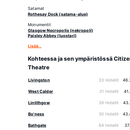
Satamat
Rothesay Dock (satama-alue)
Monumentit
Glasgow Necropolis (nekropoli)
Paisley Abbey (luostari)
Lisää…
Kohteessa ja sen ympäristössä Citiz
Theatre
Livingston
33 Hotellit
46.
West Calder
31 Hotellit
41
Linlithgow
39 Hotellit
43.
Bo'ness
30 Hotellit
43.
Bathgate
64 Hotellit
37