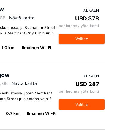
ow
ALKAEN
 GB
Näytä kartta
USD 378
per huone / yötä kohti
eskustassa, ja Buchanan Street
ä ja Merchant City 6 minuutin
Valitse
1.0 km
Ilmainen Wi-Fi
sgow
ALKAEN
, GB
Näytä kartta
USD 287
per huone / yötä kohti
 keskustassa, joten Merchant
nan Street puolestaan vain 3
Valitse
0.7 km
Ilmainen Wi-Fi