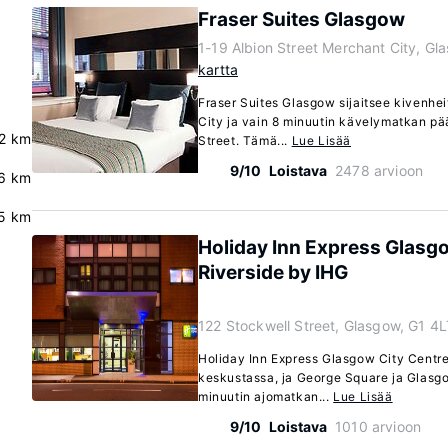
Fraser Suites Glasgow
1-19 Albion Street Merchant City, Gl
kartta
Fraser Suites Glasgow sijaitsee kivenh
City ja vain 8 minuutin kävelymatkan p
2 km
Street. Tämä...
Lue Lisää
9/10
Loistava
2478 arvioon
.6 km
5 km
Holiday Inn Express Glasg
Riverside by IHG
122 Stockwell Street, Glasgow, G1 4
Holiday Inn Express Glasgow City Centre
keskustassa, ja George Square ja Glasgo
minuutin ajomatkan...
Lue Lisää
9/10
Loistava
1010 arvioon