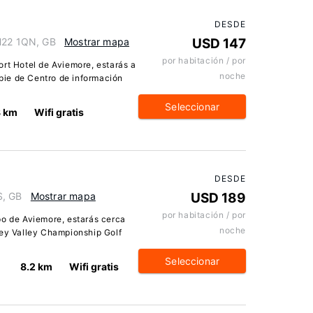
DESDE
PH22 1QN, GB
Mostrar mapa
USD 147
por habitación / por
ort Hotel de Aviemore, estarás a
noche
 pie de Centro de información
Seleccionar
8 km
Wifi gratis
DESDE
S, GB
Mostrar mapa
USD 189
por habitación / por
po de Aviemore, estarás cerca
noche
pey Valley Championship Golf
Seleccionar
8.2 km
Wifi gratis