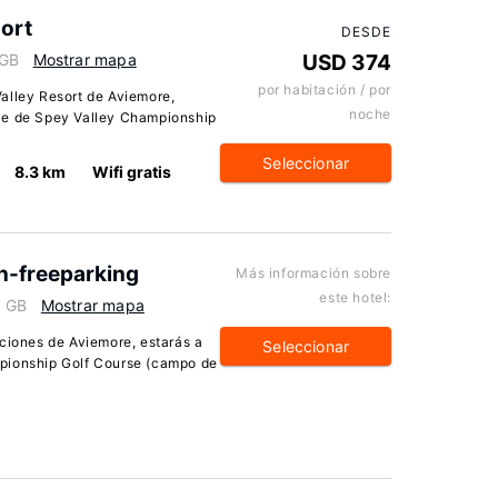
ort
DESDE
 GB
Mostrar mapa
USD 374
por habitación / por
alley Resort de Aviemore,
noche
 pie de Spey Valley Championship
Seleccionar
8.3 km
Wifi gratis
n-freeparking
Más información sobre
este hotel:
, GB
Mostrar mapa
aciones de Aviemore, estarás a
Seleccionar
pionship Golf Course (campo de