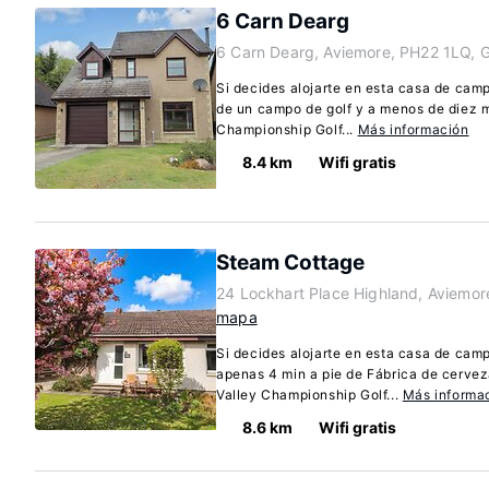
6 Carn Dearg
6 Carn Dearg, Aviemore, PH22 1LQ, 
Si decides alojarte en esta casa de cam
de un campo de golf y a menos de diez m
Championship Golf...
Más información
8.4 km
Wifi gratis
Steam Cottage
24 Lockhart Place Highland, Aviemo
mapa
Si decides alojarte en esta casa de cam
apenas 4 min a pie de Fábrica de cerve
Valley Championship Golf...
Más informa
8.6 km
Wifi gratis