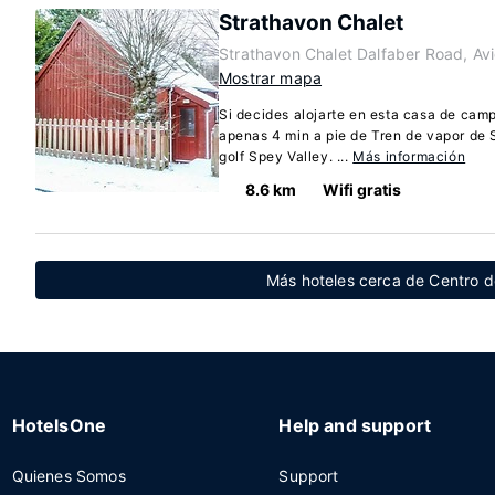
Strathavon Chalet
Strathavon Chalet Dalfaber Road, A
Mostrar mapa
Si decides alojarte en esta casa de cam
apenas 4 min a pie de Tren de vapor de
golf Spey Valley. ...
Más información
8.6 km
Wifi gratis
Más hoteles cerca de Centro 
HotelsOne
Help and support
Quienes Somos
Support