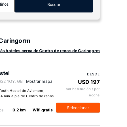
Niños
Buscar
 Caringorm
ás hoteles cerca de Centro de renos de Caringorm
stel
DESDE
PH22 1QY, GB
Mostrar mapa
USD 197
por habitación / por
Youth Hostel de Aviemore,
noche
 4 min a pie de Centro de renos
Seleccionar
os
0.2 km
Wifi gratis