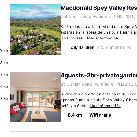
Macdonald Spey Valley Res
Dalfaber Drive, Aviemore, PH22 1ST,
Si decides alojarte en Macdonald Spey V
estarás en la ribera de un río, a 1 min a
Golf Course...
Más información
7.8/10
Bien
225 comentarios
0 km
2 km
.9 km
4guests-2br-privategarde
25 Callart Road, Aviemore, PH22 1SR
6 km
Si decides alojarte en esta casa de vac
.0 km
apenas 3 min a pie de Spey Valley Cham
golf) y a 6 de...
Más información
8.4 km
Wifi gratis