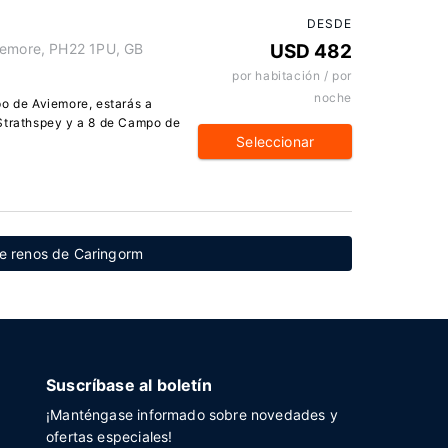
DESDE
viemore, PH22 1PU, GB
USD 482
por habitación / por
noche
po de Aviemore, estarás a
 Strathspey y a 8 de Campo de
Seleccionar
de renos de Caringorm
Suscríbase al boletín
¡Manténgase informado sobre novedades y
ofertas especiales!