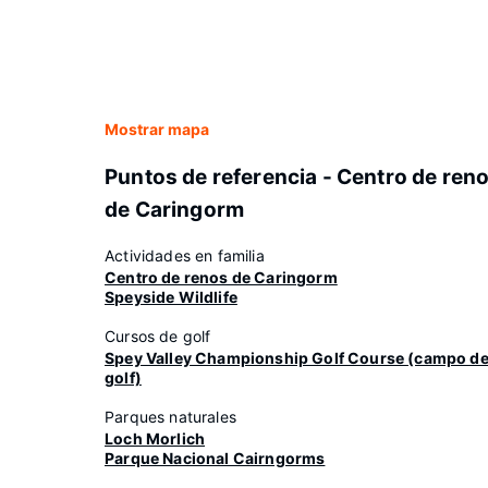
Mostrar mapa
Puntos de referencia - Centro de ren
de Caringorm
Actividades en familia
Centro de renos de Caringorm
Speyside Wildlife
Cursos de golf
Spey Valley Championship Golf Course (campo d
golf)
Parques naturales
Loch Morlich
Parque Nacional Cairngorms