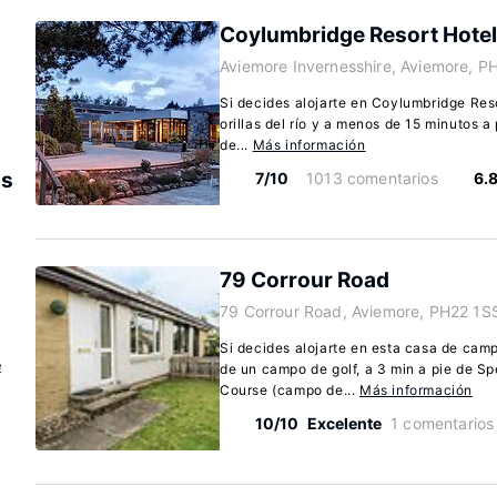
Coylumbridge Resort Hotel
Aviemore Invernesshire, Aviemore, 
Si decides alojarte en Coylumbridge Res
orillas del río y a menos de 15 minutos a
de...
Más información
os
7/10
1013 comentarios
6.
79 Corrour Road
79 Corrour Road, Aviemore, PH22 1S
Si decides alojarte en esta casa de cam
e
de un campo de golf, a 3 min a pie de S
Course (campo de...
Más información
10/10
Excelente
1 comentarios