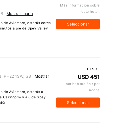
Más información sobre
este hotel:
GB
Mostrar mapa
po de Aviemore, estarás cerca
Seleccionar
inutos a pie de Spey Valley
DESDE
re, PH22 1SW, GB
Mostrar
USD 451
por habitación / por
noche
po de Aviemore, estarás a
za Cairngorm y a 6 de Spey
Seleccionar
ción