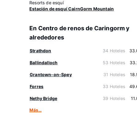
Resorts de esquí
Estación de esquí CairnGorm Mountain
En Centro de renos de Caringorm y
alrededores
Strathdon
34 Hoteles
33.
Ballindalloch
53 Hoteles
33.
Grantown-on-Spey
31 Hoteles
18
Forres
33 Hoteles
49.
Nethy Bridge
39 Hoteles
11
Más…