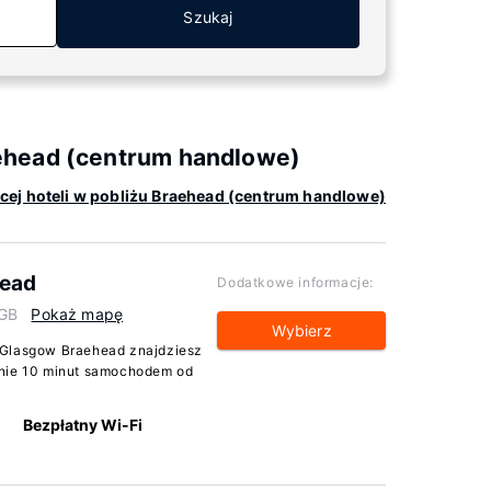
Szukaj
ehead (centrum handlowe)
cej hoteli w pobliżu Braehead (centrum handlowe)
head
Dodatkowe informacje:
 GB
Pokaż mapę
Wybierz
 Glasgow Braehead znajdziesz
ynie 10 minut samochodem od
Bezpłatny Wi-Fi