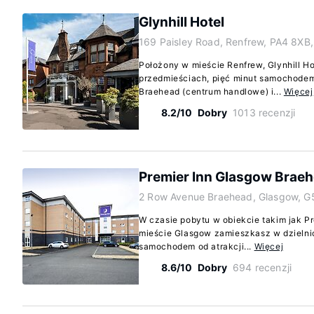
Glynhill Hotel
169 Paisley Road, Renfrew, PA4 8XB
Położony w mieście Renfrew, Glynhill Ho
przedmieściach, pięć minut samochodem 
Braehead (centrum handlowe) i...
Więcej
8.2/10
Dobry
1013 recenzji
Premier Inn Glasgow Brae
2 Row Avenue Braehead, Glasgow, G
W czasie pobytu w obiekcie takim jak P
mieście Glasgow zamieszkasz w dzielni
samochodem od atrakcji...
Więcej
8.6/10
Dobry
694 recenzji