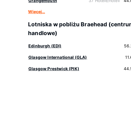
Grangemouth
37 Hotele/hoteli
44.
Więcej…
Lotniska w pobliżu Braehead (centr
handlowe)
Edinburgh (EDI)
56.
Glasgow International (GLA)
11
Glasgow Prestwick (PIK)
44.