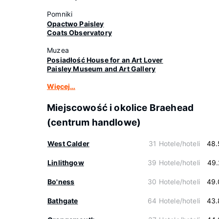
Pomniki
Opactwo Paisley
Coats Observatory
Muzea
Posiadłość House for an Art Lover
Paisley Museum and Art Gallery
Więcej…
Miejscowość i okolice Braehead
(centrum handlowe)
West Calder
31 Hotele/hoteli
48.
Linlithgow
39 Hotele/hoteli
49.
Bo'ness
30 Hotele/hoteli
49.
Bathgate
64 Hotele/hoteli
43.