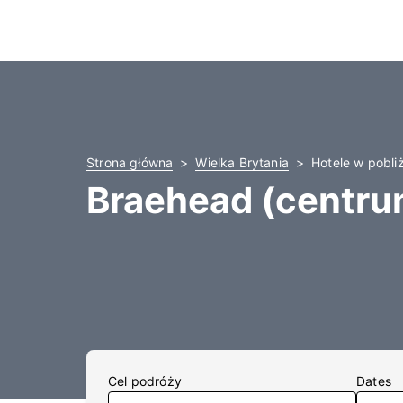
Strona główna
Wielka Brytania
Hotele w pobli
Braehead (centru
Cel podróży
Dates