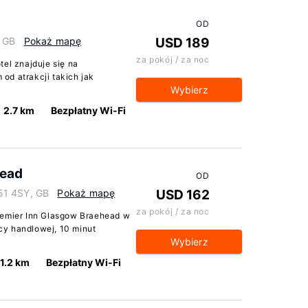
OD
, GB
Pokaż mapę
USD 189
za pokój / za noc
tel znajduje się na
od atrakcji takich jak
Wybierz
2.7 km
Bezpłatny Wi-Fi
head
OD
51 4SY, GB
Pokaż mapę
USD 162
za pokój / za noc
remier Inn Glasgow Braehead w
cy handlowej, 10 minut
Wybierz
1.2 km
Bezpłatny Wi-Fi