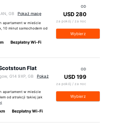
OD
4AN, GB
Pokaż mapę
USD 280
za pokój / za noc
en apartament w mieście
a, 10 minut samochodem od
Wybierz
km
Bezpłatny Wi-Fi
Scotstoun Flat
OD
sgow, G14 9XP, GB
Pokaż
USD 199
za pokój / za noc
en apartament w mieście
Wybierz
 od atrakcji takiej jak
ej
 km
Bezpłatny Wi-Fi