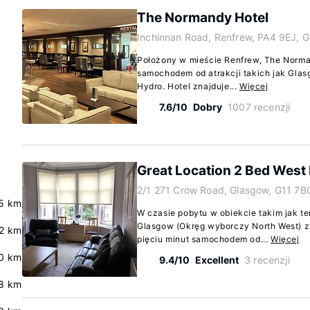
The Normandy Hotel
Inchinnan Road, Renfrew, PA4 9EJ, 
Położony w mieście Renfrew, The Norman
samochodem od atrakcji takich jak Gla
Hydro. Hotel znajduje...
Więcej
7.6/10
Dobry
1007 recenzji
Great Location 2 Bed West 
2/1 271 Crow Road, Glasgow, G11 7B
5 km
W czasie pobytu w obiekcie takim jak t
Glasgow (Okręg wyborczy North West) zn
2 km
pięciu minut samochodem od...
Więcej
0 km
9.4/10
Excellent
3 recenzji
8 km