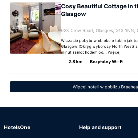
Cosy Beautiful Cottage in t
Glasgow
628 Crow Road, Glasgow, G13 1NN, 
W czasie pobytu w obiekcie takim jak 
Glasgow (Okręg wyborczy North West) zn
minut samochodem od...
Więcej
2.8 km
Bezpłatny Wi-Fi
Więcej hoteli w pobliżu Braehe
HotelsOne
Help and support