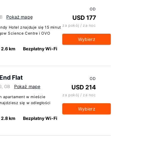
OD
GB
Pokaż mapę
USD 177
za pokój / za noc
dy Hotel znajduje się 15 minut
sgow Science Centre i OVO
Wybierz
2.6 km
Bezpłatny Wi-Fi
End Flat
OD
G, GB
Pokaż mapę
USD 214
za pokój / za noc
en apartament w mieście
ajdziesz się w odległości
Wybierz
2.8 km
Bezpłatny Wi-Fi