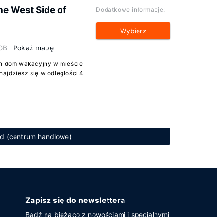
he West Side of
Dodatkowe informacje:
Wybierz
GB
Pokaż mapę
ten dom wakacyjny w mieście
ajdziesz się w odległości 4
ad (centrum handlowe)
Zapisz się do newslettera
Bądź na bieżąco z nowościami i specjalnymi