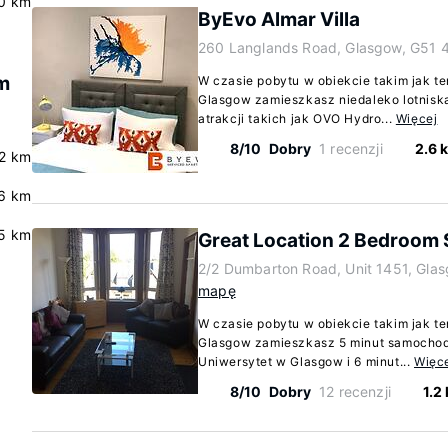
0 km
ByEvo Almar Villa
260 Langlands Road, Glasgow, G51 
um
W czasie pobytu w obiekcie takim jak t
Glasgow zamieszkasz niedaleko lotnisk
atrakcji takich jak OVO Hydro...
Więcej
8/10
Dobry
1 recenzji
2.6 
2 km
.6 km
5 km
Great Location 2 Bedroom 
2/2 Dumbarton Road, Unit 1451, Gla
mapę
W czasie pobytu w obiekcie takim jak t
Glasgow zamieszkasz 5 minut samochodem
Uniwersytet w Glasgow i 6 minut...
Więc
8/10
Dobry
12 recenzji
1.2