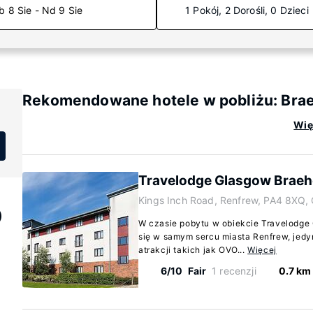
b 8 Sie - Nd 9 Sie
1 Pokój, 2 Dorośli, 0 Dzieci
Rekomendowane hotele w pobliżu: Bra
Wię
Travelodge Glasgow Brae
Kings Inch Road, Renfrew, PA4 8XQ,
)
W czasie pobytu w obiekcie Travelodge
się w samym sercu miasta Renfrew, jed
atrakcji takich jak OVO...
Więcej
6/10
Fair
1 recenzji
0.7 km