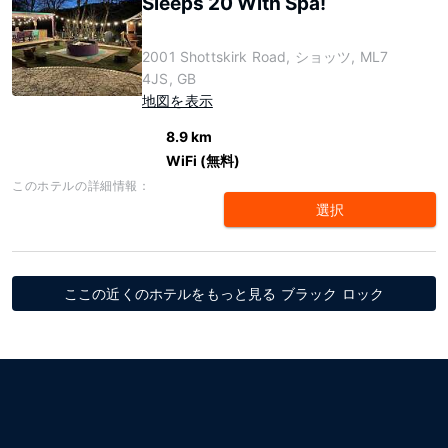
Sleeps 20 With Spa!
2001 Shottskirk Road, ショッツ, ML7
4JS, GB
地図を表示
8.9 km
WiFi (無料)
このホテルの詳細情報：
選択
ここの近くのホテルをもっと見る ブラック ロック