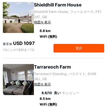
Shieldhill Farm House
Shieldhill Farm House, フォールカーク, FK1
3AT, GB
地図を表示
6.8 km
WiFi (無料)
USD 1097
最安値
選択
1泊ごとの1室料金 / 1泊
Tarrareoch Farm
Tarrareach Steading, バスゲイト, EH48
3BJ, GB
地図を表示
8.8/10
良い
6 レビュー
8.5 km
WiFi (無料)