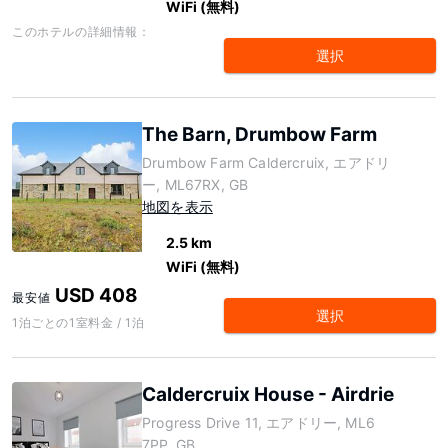
WiFi (無料)
このホテルの詳細情報：
選択
The Barn, Drumbow Farm
Drumbow Farm Caldercruix, エアドリ
ー, ML67RX, GB
地図を表示
2.5 km
WiFi (無料)
USD 408
最安値
選択
1泊ごとの1室料金 / 1泊
Caldercruix House - Airdrie
Progress Drive 11, エアドリー, ML6
7PP, GB