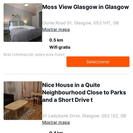
Moss View Glasgow in Glasgow
Clunie Road 91, Glasgow, G52 1HT, GB
Mostrar mapa
0.5 km
Wifi gratis
Más información sobre este hotel:
Seleccionar
Nice House in a Quite
Neighbourhood Close to Parks
and a Short Drive t
31 Ladybank Drive, Glasgow, G52 1EZ, GB
Mostrar mapa
0.4 km