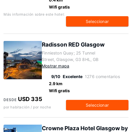
Wifi gratis
Más información sobre este hotel:
Seleccionar
Radisson RED Glasgow
Finnieston Quay; 25 Tunnel
Street, Glasgow, G3 8HL, GB
Mostrar mapa
9/10
Excelente
1276 comentarios
2.9 km
Wifi gratis
USD 335
DESDE
Seleccionar
por habitación / por noche
Crowne Plaza Hotel Glasgow by