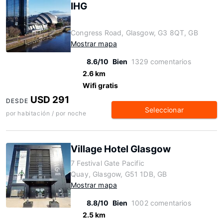
IHG
Congress Road, Glasgow, G3 8QT, GB
Mostrar mapa
8.6/10
Bien
1329 comentarios
2.6 km
Wifi gratis
USD 291
DESDE
Seleccionar
por habitación / por noche
Village Hotel Glasgow
7 Festival Gate Pacific
Quay, Glasgow, G51 1DB, GB
Mostrar mapa
8.8/10
Bien
1002 comentarios
2.5 km