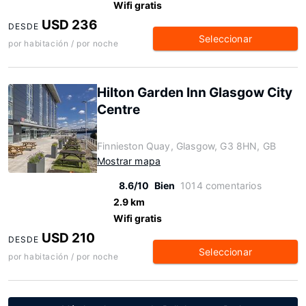
Wifi gratis
USD 236
DESDE
Seleccionar
por habitación / por noche
Hilton Garden Inn Glasgow City
Centre
Finnieston Quay, Glasgow, G3 8HN, GB
Mostrar mapa
8.6/10
Bien
1014 comentarios
2.9 km
Wifi gratis
USD 210
DESDE
Seleccionar
por habitación / por noche