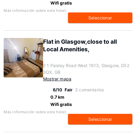
Wifi gratis
Más información sobre este hotel:
Seleccionar
Flat in Glasgow,close to all
Local Amenities,
2 1 Paisley Road West 1613, Glasgow, G52
3QX, GB
Mostrar mapa
6/10
Fair
3 comentarios
0.7 km
Wifi gratis
Más información sobre este hotel:
Seleccionar