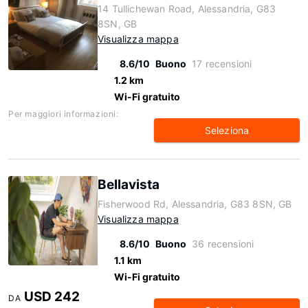
14 Tullichewan Road, Alessandria, G83
8SN, GB
Visualizza mappa
8.6/10
Buono
17 recensioni
1.2 km
Wi-Fi gratuito
Per maggiori informazioni:
Seleziona
Bellavista
Fisherwood Rd, Alessandria, G83 8SN, GB
Visualizza mappa
8.6/10
Buono
36 recensioni
1.1 km
Wi-Fi gratuito
USD 242
DA