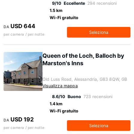
9/10
Eccellente
294 recensioni
1.5 km
Wi-Fi gratuito
USD 644
DA
Seleziona
per camera / per notte
Queen of the Loch, Balloch by
Marston's Inns
Old Luss Road, Alessandria, G83 8QW, GB
Visualizza mappa
8.6/10
Buono
723 recensioni
1.4 km
Wi-Fi gratuito
USD 192
DA
Seleziona
per camera / per notte