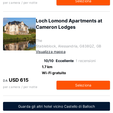
Seleziona
per camera / per notte
Loch Lomond Apartments at
Cameron Lodges
The
Stableblock, Alessandria, G838QZ, GB
Visualizza mappa
10/10
Eccellente
1 recensioni
1.7 km
Wi-Fi gratuito
USD 615
DA
Seleziona
per camera / per notte
Guarda gli altri hotel vicino Castello di Balloch