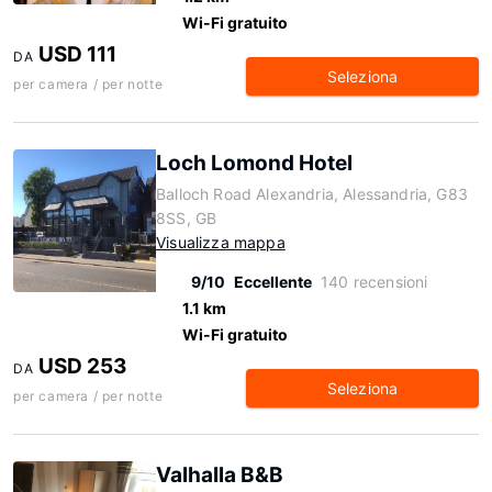
Wi-Fi gratuito
USD 111
DA
Seleziona
per camera / per notte
Loch Lomond Hotel
Balloch Road Alexandria, Alessandria, G83
8SS, GB
Visualizza mappa
9/10
Eccellente
140 recensioni
1.1 km
Wi-Fi gratuito
USD 253
DA
Seleziona
per camera / per notte
Valhalla B&B