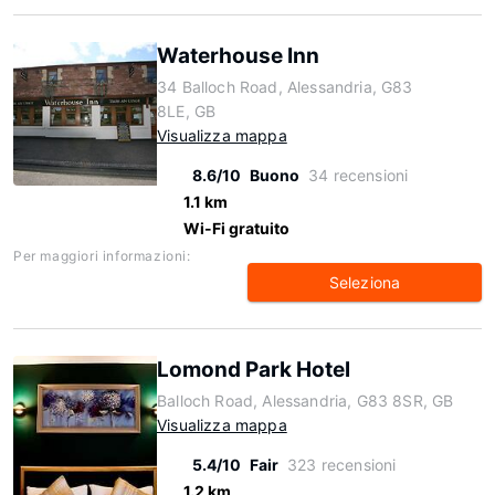
Waterhouse Inn
34 Balloch Road, Alessandria, G83
8LE, GB
Visualizza mappa
8.6/10
Buono
34 recensioni
1.1 km
Wi-Fi gratuito
Per maggiori informazioni:
Seleziona
Lomond Park Hotel
Balloch Road, Alessandria, G83 8SR, GB
Visualizza mappa
5.4/10
Fair
323 recensioni
1.2 km