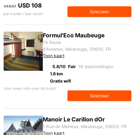
USD 108
VANAF
Selecteer
per kamer / per nacht
Formul'Eco Maubeuge
79 Route
d'Avesnes, Maubeuge, 59600, FR
Toon kaart
5.8/10
Fair
16 beoordelingen
1.6 km
Gratis wifi
Voor meer info over dit hotel:
Selecteer
Manoir Le Carillon dOr
1 Rue de Mairieux, Maubeuge, 59600, FR
Toon kaart