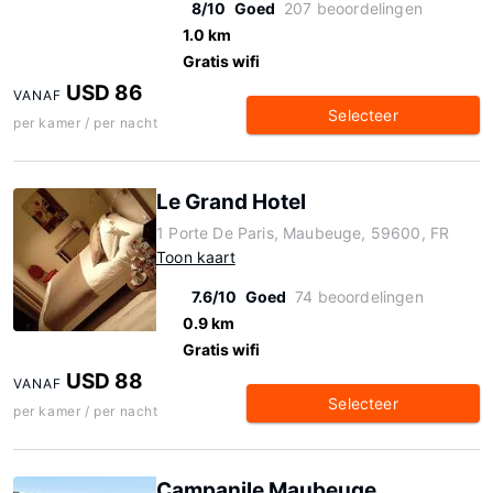
8/10
Goed
207 beoordelingen
1.0 km
Gratis wifi
USD 86
VANAF
Selecteer
per kamer / per nacht
Le Grand Hotel
1 Porte De Paris, Maubeuge, 59600, FR
Toon kaart
7.6/10
Goed
74 beoordelingen
0.9 km
Gratis wifi
USD 88
VANAF
Selecteer
per kamer / per nacht
Campanile Maubeuge