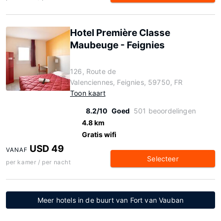
Hotel Première Classe
Maubeuge - Feignies
126, Route de
Valenciennes, Feignies, 59750, FR
Toon kaart
8.2/10
Goed
501 beoordelingen
4.8 km
Gratis wifi
USD 49
VANAF
Selecteer
per kamer / per nacht
Meer hotels in de buurt van Fort van Vauban