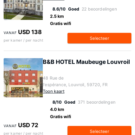
8.6/10
Goed
22 beoordelingen
2.5 km
Gratis wifi
USD 138
VANAF
Selecteer
per kamer / per nacht
B&B HOTEL Maubeuge Louvroil
48 Rue de
l'espérance, Louvroil, 59720, FR
Toon kaart
8/10
Goed
371 beoordelingen
4.0 km
Gratis wifi
USD 72
VANAF
Selecteer
per kamer / per nacht