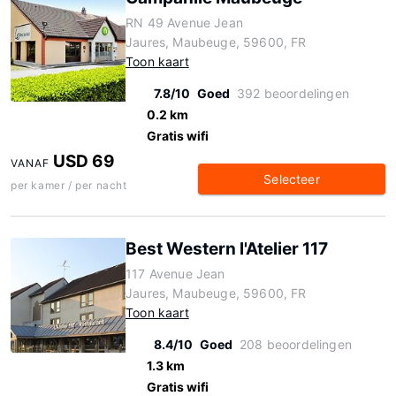
RN 49 Avenue Jean
Jaures, Maubeuge, 59600, FR
Toon kaart
7.8/10
Goed
392 beoordelingen
0.2 km
Gratis wifi
USD 69
VANAF
Selecteer
per kamer / per nacht
Best Western l'Atelier 117
117 Avenue Jean
Jaures, Maubeuge, 59600, FR
Toon kaart
8.4/10
Goed
208 beoordelingen
1.3 km
Gratis wifi