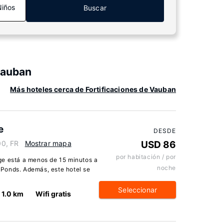
Niños
Buscar
Vauban
Más hoteles cerca de Fortificaciones de Vauban
e
DESDE
0, FR
Mostrar mapa
USD 86
por habitación / por
 está a menos de 15 minutos a
noche
Ponds. Además, este hotel se
Seleccionar
1.0 km
Wifi gratis