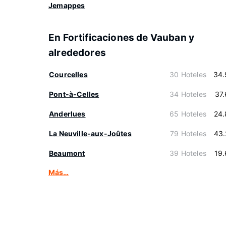
Jemappes
En Fortificaciones de Vauban y
alrededores
Courcelles
30 Hoteles
34.
Pont-à-Celles
34 Hoteles
37
Anderlues
65 Hoteles
24.
La Neuville-aux-Joûtes
79 Hoteles
43.
Beaumont
39 Hoteles
19
Más…