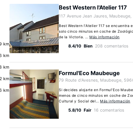
Best Western l'Atelier 117
117 Avenue Jean Jaures, Maubeuge,
Best Western l'Atelier 117 se encuentra
solo cinco minutos en coche de Zooló
de la Victoria. ...
Más información
9 km
8.4/10
Bien
208 comentarios
.6 km
8 km
Formul'Eco Maubeuge
2 km
79 Route d'Avesnes, Maubeuge, 596
.6 km
Si decides alojarte en Formul'Eco Maub
menos de cinco minutos en coche de Zo
Cultural y Social del...
Más información
5.8/10
Fair
16 comentarios