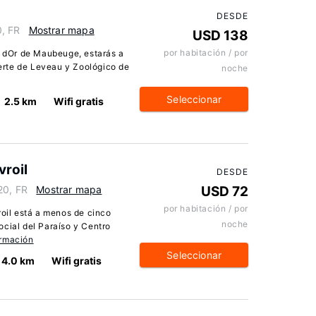
DESDE
, FR
Mostrar mapa
USD 138
por habitación / por
on dOr de Maubeuge, estarás a
rte de Leveau y Zoológico de
noche
Seleccionar
2.5 km
Wifi gratis
roil
DESDE
20, FR
Mostrar mapa
USD 72
por habitación / por
il está a menos de cinco
noche
ocial del Paraíso y Centro
ormación
Seleccionar
4.0 km
Wifi gratis