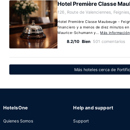
Hotel Première Classe Mau
126, Route de Valenciennes, Feignies
Hotel Première Classe Maubeuge - Feigni
financiero y a menos de diez minutos en
Maurice-Schumann y...
Más información
8.2/10
Bien
501 comentarios
Más hoteles cerca de Fortif
HotelsOne
Help and support
Quienes Somos
Support