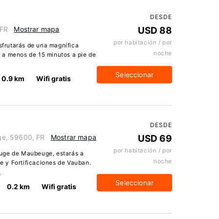
DESDE
 FR
Mostrar mapa
USD 88
por habitación / por
isfrutarás de una magnífica
noche
 a menos de 15 minutos a pie de
Seleccionar
0.9 km
Wifi gratis
DESDE
ge, 59600, FR
Mostrar mapa
USD 69
por habitación / por
euge de Maubeuge, estarás a
noche
 y Fortificaciones de Vauban.
n
Seleccionar
0.2 km
Wifi gratis