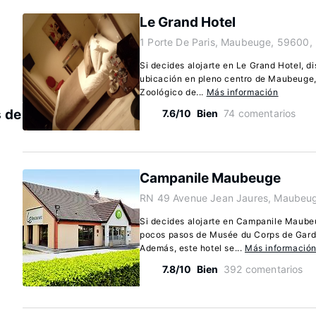
Le Grand Hotel
1 Porte De Paris, Maubeuge, 59600,
Si decides alojarte en Le Grand Hotel, d
ubicación en pleno centro de Maubeuge,
Zoológico de...
Más información
s de
7.6/10
Bien
74 comentarios
Campanile Maubeuge
RN 49 Avenue Jean Jaures, Maubeu
Si decides alojarte en Campanile Maub
pocos pasos de Musée du Corps de Garde
Además, este hotel se...
Más informació
7.8/10
Bien
392 comentarios