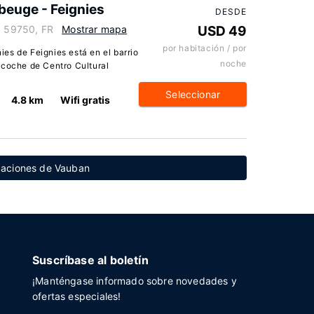
beuge - Feignies
DESDE
, 59750, FR
Mostrar mapa
USD 49
por habitación / por
es de Feignies está en el barrio
noche
 coche de Centro Cultural
Seleccionar
4.8 km
Wifi gratis
icaciones de Vauban
Suscríbase al boletín
¡Manténgase informado sobre novedades y
ofertas especiales!