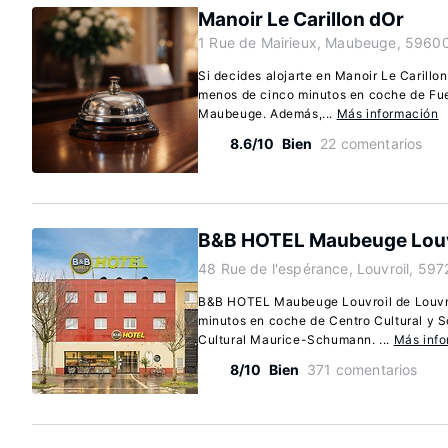
Manoir Le Carillon dOr
1 Rue de Mairieux, Maubeuge, 59600
Si decides alojarte en Manoir Le Carill
menos de cinco minutos en coche de Fue
Maubeuge. Además,...
Más información
8.6/10
Bien
22 comentarios
B&B HOTEL Maubeuge Louv
48 Rue de l'espérance, Louvroil, 597
B&B HOTEL Maubeuge Louvroil de Louvro
minutos en coche de Centro Cultural y S
Cultural Maurice-Schumann. ...
Más inf
8/10
Bien
371 comentarios