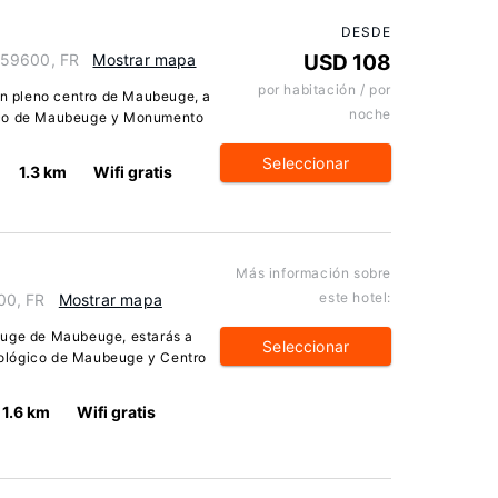
DESDE
 59600, FR
Mostrar mapa
USD 108
por habitación / por
 en pleno centro de Maubeuge, a
noche
gico de Maubeuge y Monumento
Seleccionar
1.3 km
Wifi gratis
Más información sobre
este hotel:
00, FR
Mostrar mapa
euge de Maubeuge, estarás a
Seleccionar
ológico de Maubeuge y Centro
1.6 km
Wifi gratis