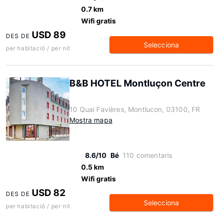
0.7 km
Wifi gratis
USD 89
DES DE
Selecciona
per habitació / per nit
B&B HOTEL Montluçon Centre
10 Quai Favières, Montlucon, 03100, FR
Mostra mapa
8.6/10
Bé
110 comentaris
0.5 km
Wifi gratis
USD 82
DES DE
Selecciona
per habitació / per nit