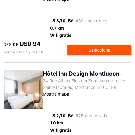
8.8/10
Bé
469 comentaris
0.7 km
Wifi gratis
USD 94
DES DE
Selecciona
per habitació / per nit
Hôtel Inn Design Montluçon
24 Rue Albert Einstein Zone commerciale
Saint-Jacques, Montlucon, 3100, FR
Mostra mapa
8.2/10
Bé
525 comentaris
1.0 km
Wifi gratis