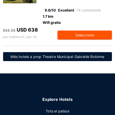
9.8/10
Excellent
79 comentaris
1.7 km
Wifi gratis
USD 638
DES DE
Selecciona
per habitació / per nit
Més hotels a prop Theatre Municipal Gabrielle Robinne
Explore Hotels
Tots el països