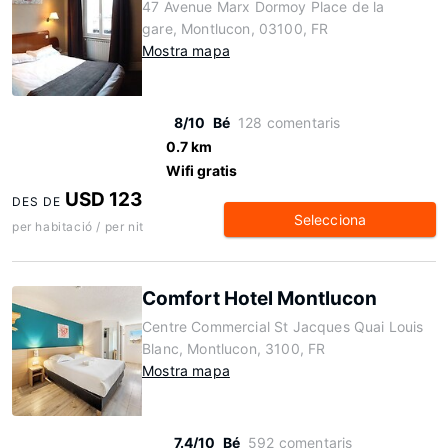
47 Avenue Marx Dormoy Place de la
gare, Montlucon, 03100, FR
Mostra mapa
8/10
Bé
128 comentaris
0.7 km
Wifi gratis
USD 123
DES DE
Selecciona
per habitació / per nit
Comfort Hotel Montlucon
Centre Commercial St Jacques Quai Louis
Blanc, Montlucon, 3100, FR
Mostra mapa
7.4/10
Bé
592 comentaris