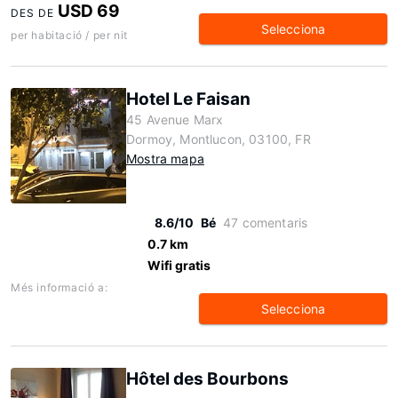
USD 69
DES DE
Selecciona
per habitació / per nit
Hotel Le Faisan
45 Avenue Marx
Dormoy, Montlucon, 03100, FR
Mostra mapa
8.6/10
Bé
47 comentaris
0.7 km
Wifi gratis
Més informació a:
Selecciona
Hôtel des Bourbons