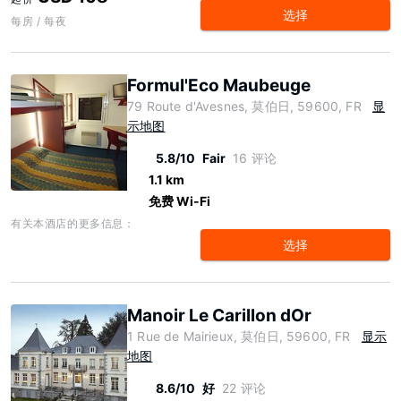
选择
每房 / 每夜
Formul'Eco Maubeuge
79 Route d'Avesnes, 莫伯日, 59600, FR
显
示地图
5.8/10
Fair
16 评论
1.1 km
免费 Wi-Fi
有关本酒店的更多信息：
选择
Manoir Le Carillon dOr
1 Rue de Mairieux, 莫伯日, 59600, FR
显示
地图
8.6/10
好
22 评论