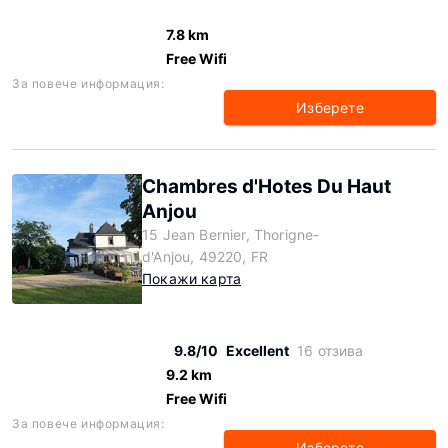
7.8 km
Free Wifi
За повече информация:
Изберете
Chambres d'Hotes Du Haut
Anjou
15 Jean Bernier, Thorigne-
d'Anjou, 49220, FR
Покажи карта
9.8/10
Excellent
16 отзива
9.2 km
Free Wifi
За повече информация:
Изберете