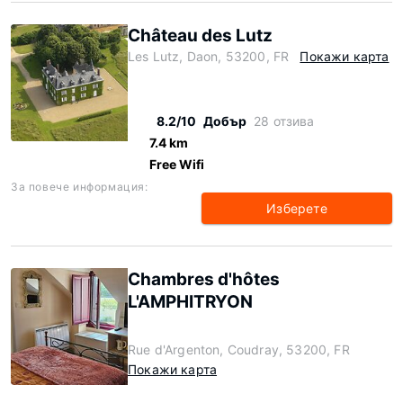
Château des Lutz
Les Lutz, Daon, 53200, FR
Покажи карта
8.2/10
Добър
28 отзива
7.4 km
Free Wifi
За повече информация:
Изберете
Chambres d'hôtes
L'AMPHITRYON
Rue d'Argenton, Coudray, 53200, FR
Покажи карта