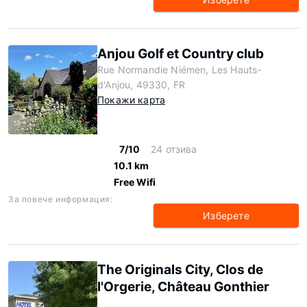
Anjou Golf et Country club
Rue Normandie Niémen, Les Hauts-
d'Anjou, 49330, FR
Покажи карта
7/10
24 отзива
10.1 km
Free Wifi
За повече информация:
Изберете
The Originals City, Clos de
l'Orgerie, Château Gonthier