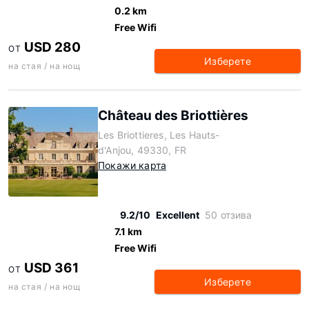
0.2 km
Free Wifi
USD 280
ОТ
Изберете
на стая / на нощ
Château des Briottières
Les Briottieres, Les Hauts-
d'Anjou, 49330, FR
Покажи карта
9.2/10
Excellent
50 отзива
7.1 km
Free Wifi
USD 361
ОТ
Изберете
на стая / на нощ