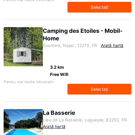
Selectaţi
Camping des Etoiles - Mobil-
Home
Sourbins, Najac, 12270, FR
Arată hartă
3.2 km
Free Wifi
Pentru mai multe informaţii:
Selectaţi
La Basserie
Lieu dit La Basserie, Laguepie, 82250, FR
Arată hartă