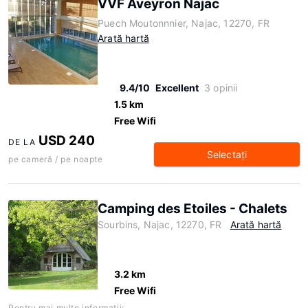
VVF Aveyron Najac
Puech Moutonnnier, Najac, 12270, FR
Arată hartă
9.4/10
Excellent
3 opinii
1.5 km
Free Wifi
USD 240
DE LA
Selectaţi
pe cameră / pe noapte
Camping des Etoiles - Chalets
Sourbins, Najac, 12270, FR
Arată hartă
3.2 km
Free Wifi
Pentru mai multe informaţii: