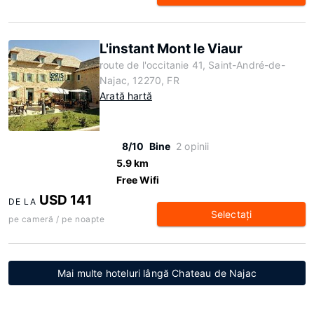
L'instant Mont le Viaur
route de l'occitanie 41, Saint-André-de-
Najac, 12270, FR
Arată hartă
8/10
Bine
2 opinii
5.9 km
Free Wifi
USD 141
DE LA
Selectaţi
pe cameră / pe noapte
Mai multe hoteluri lângă Chateau de Najac