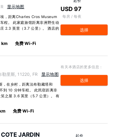
起价
FR
显示地图
USD 97
每房 / 每夜
距离Charles Cros Museum
分钟车程。 此家庭旅馆距离非洲野生动
庄 2.3 英里（3.7 公里）。 酒店的
选择
3 km
免费 Wi-Fi
有关本酒店的更多信息：
勒里斯, 11220, FR
显示地图
选择
斯，在乡村，距离法布勒藏塔和
物馆)不到 10 分钟车程。 此民宿距离非
笑之屋 3.6 英里（5.7 公里）。 有
 km
免费 Wi-Fi
 COTE JARDIN
起价