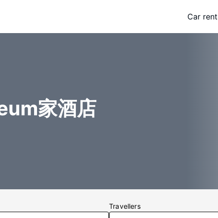
Car rent
useum家酒店
Travellers