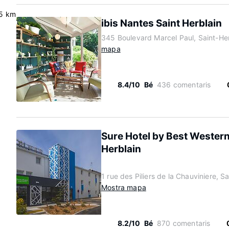
5 km
ibis Nantes Saint Herblain
345 Boulevard Marcel Paul, Saint-Her
mapa
8.4/10
Bé
436 comentaris
Sure Hotel by Best Western
Herblain
1 rue des Piliers de la Chauviniere, 
Mostra mapa
8.2/10
Bé
870 comentaris