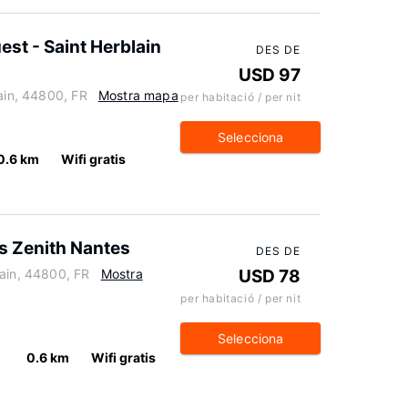
st - Saint Herblain
DES DE
USD 97
lain, 44800, FR
Mostra mapa
per habitació / per nit
Selecciona
0.6 km
Wifi gratis
s Zenith Nantes
DES DE
lain, 44800, FR
Mostra
USD 78
per habitació / per nit
Selecciona
0.6 km
Wifi gratis