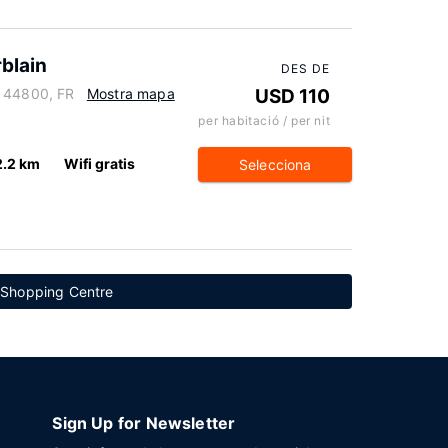
rblain
DES DE
, 44800, FR
Mostra mapa
USD 110
per habitació / per nit
2.2 km
Wifi gratis
Selecciona
s Shopping Centre
Sign Up for Newsletter