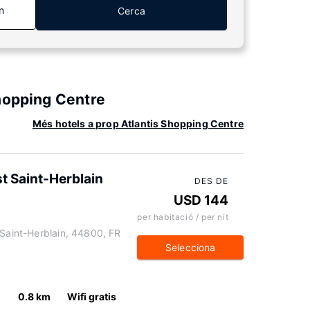
n
Cerca
hopping Centre
Més hotels a prop Atlantis Shopping Centre
t Saint-Herblain
DES DE
USD 144
per habitació / per nit
 Saint-Herblain, 44800, FR
Selecciona
0.8 km
Wifi gratis