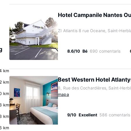
Hotel Campanile Nantes Oue
ZI Atlantis 8 rue Oceane, Saint-Herb
g
8.6/10
Bé
690 comentaris
4 km
Best Western Hotel Atlanty
2 km
8, Rue des Cochardières, Saint-Herb
.0 km
mapa
3 km
9/10
Excellent
586 comentaris
3 km
6 km