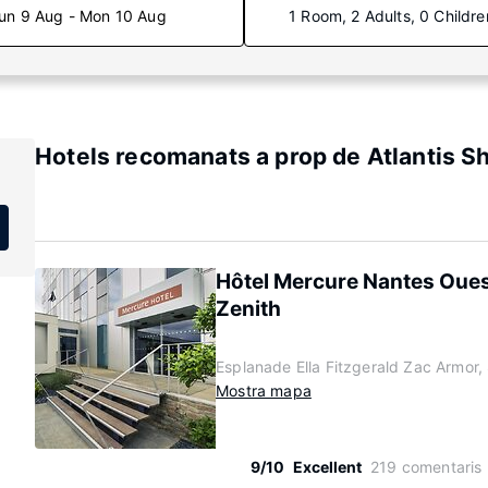
un 9 Aug - Mon 10 Aug
1 Room, 2 Adults, 0 Childre
Hotels recomanats a prop de Atlantis S
Hôtel Mercure Nantes Oues
Zenith
Esplanade Ella Fitzgerald Zac Armor,
Mostra mapa
9/10
Excellent
219 comentaris