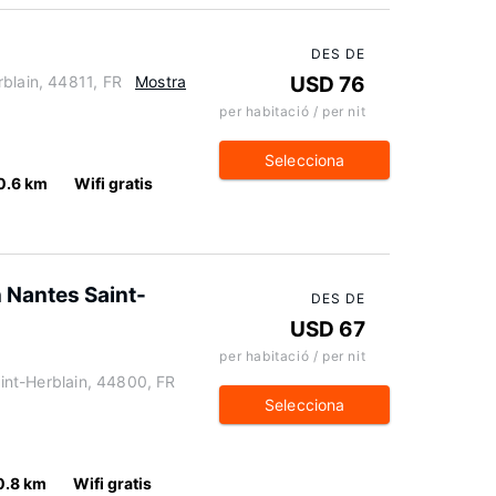
DES DE
blain, 44811, FR
Mostra
USD 76
per habitació / per nit
Selecciona
0.6 km
Wifi gratis
 Nantes Saint-
DES DE
USD 67
per habitació / per nit
Saint-Herblain, 44800, FR
Selecciona
0.8 km
Wifi gratis