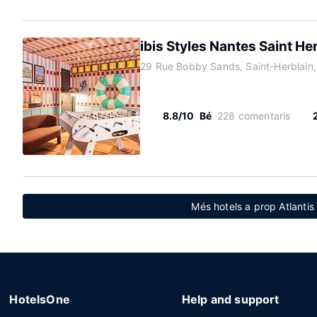
ibis Styles Nantes Saint He
29 Rue Bobby Sands, Saint-Herblain
8.8/10
Bé
228 comentaris
Més hotels a prop Atlanti
HotelsOne
Help and support