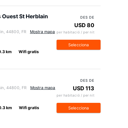
 Ouest St Herblain
DES DE
USD 80
ain, 44800, FR
Mostra mapa
per habitació / per nit
Selecciona
0.3 km
Wifi gratis
DES DE
ain, 44800, FR
Mostra mapa
USD 113
per habitació / per nit
0.3 km
Wifi gratis
Selecciona