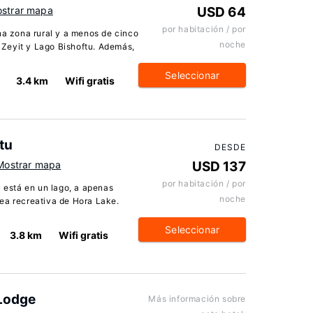
strar mapa
USD 64
por habitación / por
na zona rural y a menos de cinco
noche
Zeyit y Lago Bishoftu. Además,
Seleccionar
3.4 km
Wifi gratis
tu
DESDE
Mostrar mapa
USD 137
por habitación / por
u está en un lago, a apenas
noche
ea recreativa de Hora Lake.
Seleccionar
3.8 km
Wifi gratis
Lodge
Más información sobre