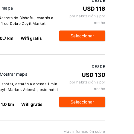
DESDE
r mapa
USD 116
por habitación / por
Resorts de Bishoftu, estarás a
noche
11 de Debre Zeyit Market.
Seleccionar
0.7 km
Wifi gratis
DESDE
Mostrar mapa
USD 130
por habitación / por
Bishoftu, estarás a apenas 1 min
noche
eyit Market. Además, este hotel
Seleccionar
1.0 km
Wifi gratis
Más información sobre