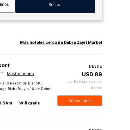
Niños
Buscar
Más hoteles cerca de Debre Zeyit Market
sort
DESDE
ET
Mostrar mapa
USD 89
por habitación / por
l and Resort de Bishoftu,
noche
 Lago Bishoftu y a 10 de Debre
Seleccionar
0.5 km
Wifi gratis