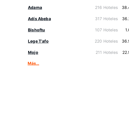
Adama
216 Hoteles
38.
Adís Abeba
317 Hoteles
36.
Bishoftu
107 Hoteles
1
Lege Tʼafo
220 Hoteles
36.
Mojo
211 Hoteles
22
Más…