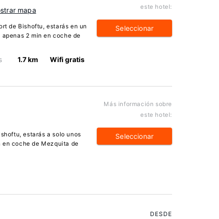
este hotel:
strar mapa
ort de Bishoftu, estarás en un
Seleccionar
a apenas 2 min en coche de
s
1.7 km
Wifi gratis
Más información sobre
este hotel:
ishoftu, estarás a solo unos
Seleccionar
n en coche de Mezquita de
DESDE