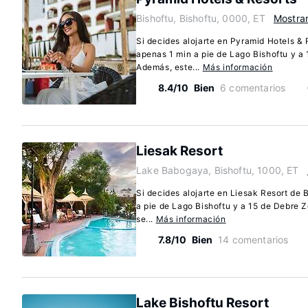
Bishoftu, Bishoftu, 0000, ET
Mostra
Si decides alojarte en Pyramid Hotels & 
apenas 1 min a pie de Lago Bishoftu y a 
Además, este...
Más información
8.4/10
Bien
6 comentarios
Liesak Resort
Lake Babogaya, Bishoftu, 1000, ET
Si decides alojarte en Liesak Resort de 
a pie de Lago Bishoftu y a 15 de Debre Z
se...
Más información
7.8/10
Bien
14 comentarios
Lake Bishoftu Resort