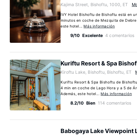
Kajima Street, Bishoftu, 1000, ET
Mo
IVY Hotel Bishoftu de Bishoftu está en u
minutos en coche de Mezquita de Debre 
este hotel...
Más información
9/10
Excelente
4 comentarios
Kuriftu Resort & Spa Bishof
Kiroftu Lake, Bishoftu, Bishoftu, ET
Kuriftu Resort & Spa Bishoftu de Bishoft
4 min en coche de Lago Hora y a 5 de Ár
Además, este hotel...
Más información
8.2/10
Bien
114 comentarios
Babogaya Lake Viewpoint 