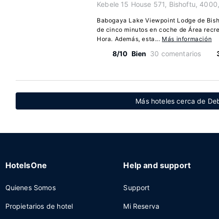
Kebele 15 House 571, Bishoftu, 4000
Babogaya Lake Viewpoint Lodge de Bisho
de cinco minutos en coche de Área recr
Hora. Además, esta...
Más información
8/10
Bien
30 comentarios
Más hoteles cerca de De
HotelsOne
Help and support
Quienes Somos
Support
Propietarios de hotel
Mi Reserva