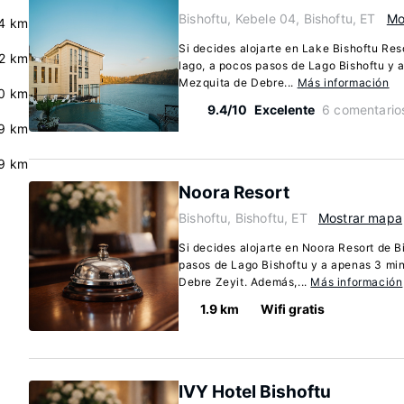
Bishoftu, Kebele 04, Bishoftu, ET
Mo
4 km
Si decides alojarte en Lake Bishoftu Res
2 km
lago, a pocos pasos de Lago Bishoftu y 
Mezquita de Debre...
Más información
.0 km
9.4/10
Excelente
6 comentario
9 km
.9 km
Noora Resort
Bishoftu, Bishoftu, ET
Mostrar mapa
Si decides alojarte en Noora Resort de B
pasos de Lago Bishoftu y a apenas 3 mi
Debre Zeyit. Además,...
Más información
1.9 km
Wifi gratis
IVY Hotel Bishoftu