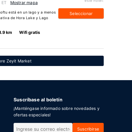
este hotel:
, ET
Mostrar mapa
ftu está en un lago y a menos
Seleccionar
eativa de Hora Lake y Lago
3.9 km
Wifi gratis
bre Zeyit Market
Suscríbase al boletín
¡Manténgase informado sobre novedades y
ofertas especiales!
Suscribirse