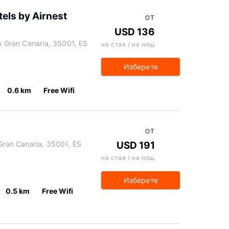
els by Airnest
ОТ
USD 136
de Gran Canaria, 35001, ES
на стая / на нощ
Изберете
0.6 km
Free Wifi
ОТ
 Gran Canaria, 35001, ES
USD 191
на стая / на нощ
Изберете
0.5 km
Free Wifi