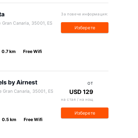
ta
За повече информация:
de Gran Canaria, 35001, ES
Изберете
0.7 km
Free Wifi
s by Airnest
ОТ
e Gran Canaria, 35001, ES
USD 129
на стая / на нощ
Изберете
0.5 km
Free Wifi