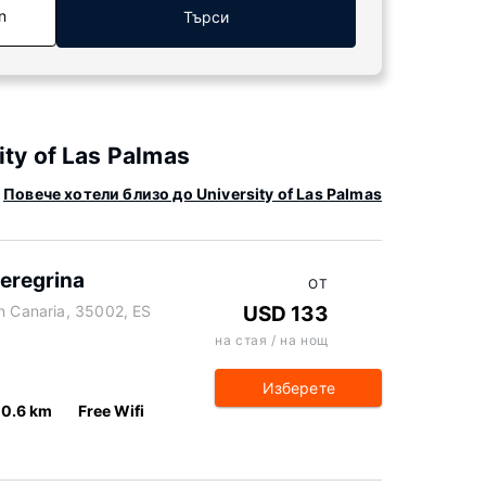
n
Търси
ty of Las Palmas
Повече хотели близо до University of Las Palmas
Peregrina
ОТ
an Canaria, 35002, ES
USD 133
на стая / на нощ
Изберете
0.6 km
Free Wifi