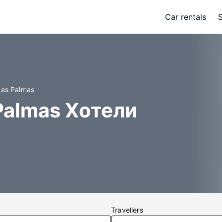
Car rentals
Las Palmas
 Palmas Хотели
Travellers