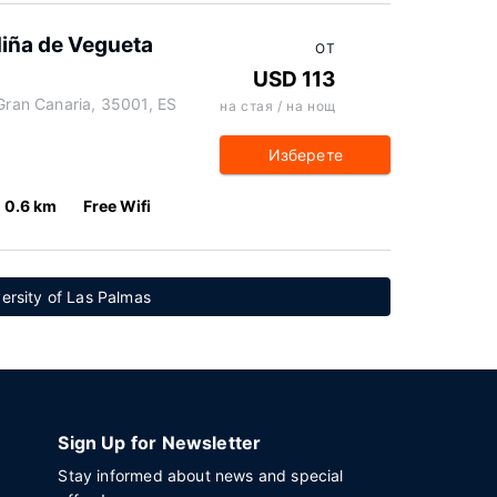
Niña de Vegueta
ОТ
USD 113
 Gran Canaria, 35001, ES
на стая / на нощ
Изберете
0.6 km
Free Wifi
ersity of Las Palmas
Sign Up for Newsletter
Stay informed about news and special