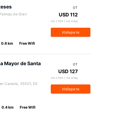
teses
ОТ
 Palmas de Gran
USD 112
на стая / на нощ
Изберете
0.6 km
Free Wifi
za Mayor de Santa
ОТ
USD 127
на стая / на нощ
an Canaria, 35001, ES
Изберете
0.4 km
Free Wifi