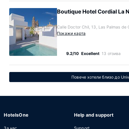
Boutique Hotel Cordial La 
Calle Doctor Chil, 13, Las Palmas de
Покажи карта
9.2/10
Excellent
13 отзива
Повече хотели близо до Univ
HotelsOne
Help and support
За нас
Support