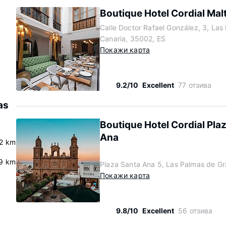
Boutique Hotel Cordial Mal
Calle Doctor Rafael González, 3, Las
Canaria, 35002, ES
Покажи карта
9.2/10
Excellent
77 отзива
as
Boutique Hotel Cordial Pla
Ana
.2 km
.9 km
Plaza Santa Ana 5, Las Palmas de Gr
Покажи карта
9.8/10
Excellent
56 отзива