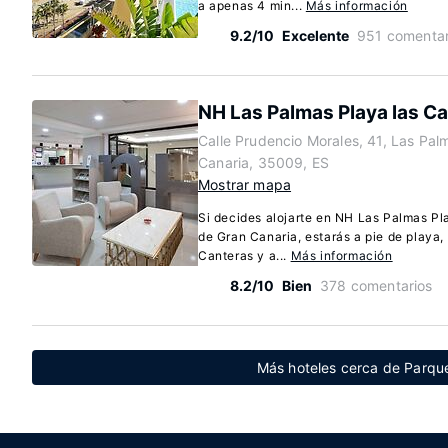
a apenas 4 min...
Más información
9.2/10
Excelente
951 comentar
NH Las Palmas Playa las C
Calle Prudencio Morales, 41, Las Pal
Canaria, 35009, ES
Mostrar mapa
Si decides alojarte en NH Las Palmas Pl
de Gran Canaria, estarás a pie de playa
Canteras y a...
Más información
8.2/10
Bien
378 comentarios
Más hoteles cerca de Parque