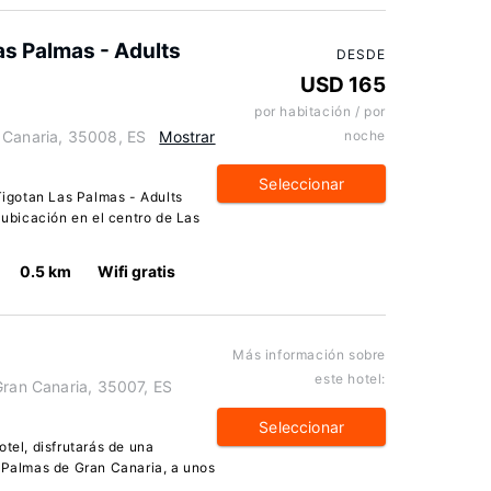
as Palmas - Adults
DESDE
USD 165
por habitación / por
 Canaria, 35008, ES
Mostrar
noche
Seleccionar
 Tigotan Las Palmas - Adults
 ubicación en el centro de Las
0.5 km
Wifi gratis
Más información sobre
este hotel:
Gran Canaria, 35007, ES
Seleccionar
otel, disfrutarás de una
s Palmas de Gran Canaria, a unos