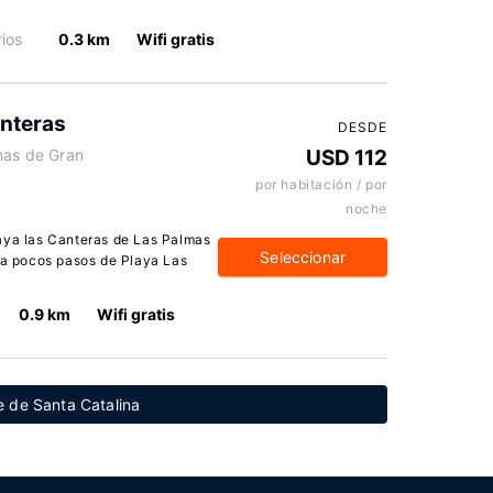
ios
0.3 km
Wifi gratis
anteras
DESDE
mas de Gran
USD 112
por habitación / por
noche
aya las Canteras de Las Palmas
Seleccionar
, a pocos pasos de Playa Las
0.9 km
Wifi gratis
 de Santa Catalina