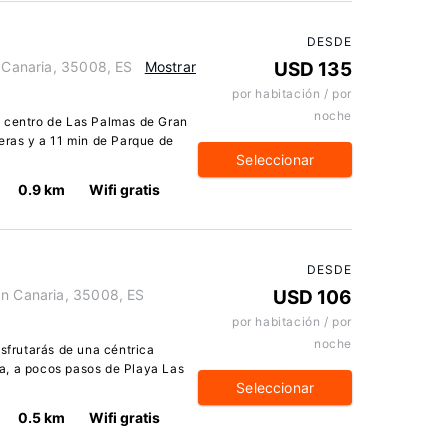
DESDE
n Canaria, 35008, ES
Mostrar
USD 135
por habitación / por
noche
o centro de Las Palmas de Gran
eras y a 11 min de Parque de
Seleccionar
0.9 km
Wifi gratis
DESDE
an Canaria, 35008, ES
USD 106
por habitación / por
noche
isfrutarás de una céntrica
a, a pocos pasos de Playa Las
Seleccionar
0.5 km
Wifi gratis