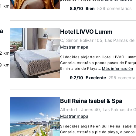
.1 km
8.8/10
Bien
539 comentarios
ta
Hotel LIVVO Lumm
C/ Simón Bolivar 105, Las Palmas de
Mostrar mapa
.2 km
Si decides alojarte en Hotel LIVVO Lum
Canaria, estarás a pocos pasos de Parq
.9 km
9 min a pie de Playa...
Más información
9.2/10
Excelente
295 comentar
Bull Reina Isabel & Spa
Alfredo L. Jones 40, Las Palmas de 
Mostrar mapa
Si decides alojarte en Bull Reina Isabel
Canaria, estarás a pie de playa, a poco