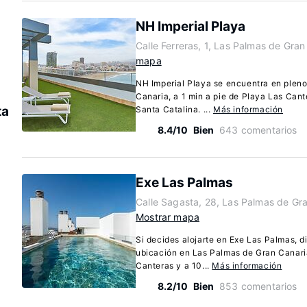
NH Imperial Playa
Calle Ferreras, 1, Las Palmas de Gra
mapa
NH Imperial Playa se encuentra en plen
Canaria, a 1 min a pie de Playa Las Cant
ta
Santa Catalina. ...
Más información
8.4/10
Bien
643 comentarios
Exe Las Palmas
Calle Sagasta, 28, Las Palmas de Gr
Mostrar mapa
Si decides alojarte en Exe Las Palmas, d
ubicación en Las Palmas de Gran Canari
Canteras y a 10...
Más información
8.2/10
Bien
853 comentarios