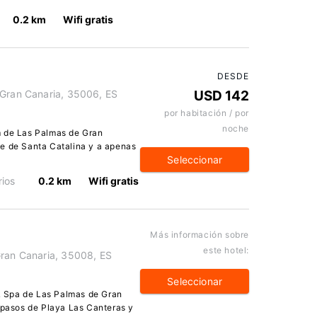
0.2 km
Wifi gratis
DESDE
 Gran Canaria, 35006, ES
USD 142
por habitación / por
noche
m de Las Palmas de Gran
ue de Santa Catalina y a apenas
Seleccionar
ios
0.2 km
Wifi gratis
Más información sobre
este hotel:
Gran Canaria, 35008, ES
Seleccionar
 & Spa de Las Palmas de Gran
s pasos de Playa Las Canteras y