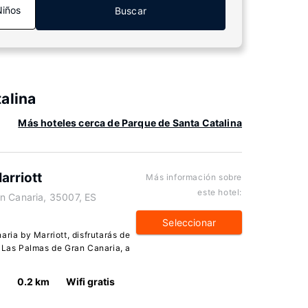
Niños
Buscar
alina
Más hoteles cerca de Parque de Santa Catalina
arriott
Más información sobre
este hotel:
n Canaria, 35007, ES
Seleccionar
aria by Marriott, disfrutarás de
e Las Palmas de Gran Canaria, a
0.2 km
Wifi gratis