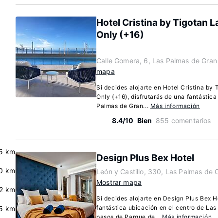
Hotel Cristina by Tigotan L
Only (+16)
Calle Gomera, 6, Las Palmas de Gran
mapa
Si decides alojarte en Hotel Cristina by
Only (+16), disfrutarás de una fantástica
Palmas de Gran...
Más información
8.4/10
Bien
855 comentarios
.5 km
Design Plus Bex Hotel
.0 km
León y Castillo, 330, Las Palmas de 
Mostrar mapa
.2 km
Si decides alojarte en Design Plus Bex H
fantástica ubicación en el centro de La
5 km
pasos de Parque de...
Más información