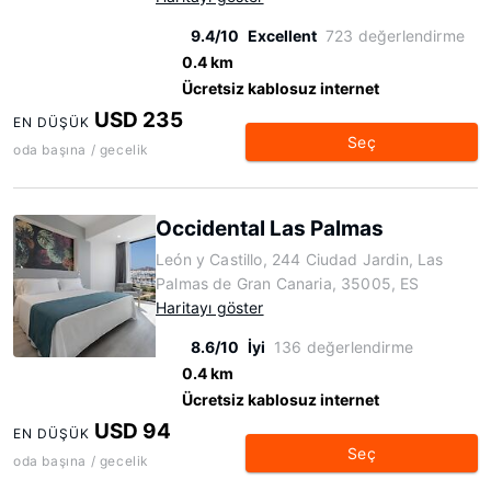
9.4/10
Excellent
723 değerlendirme
0.4 km
Ücretsiz kablosuz internet
USD 235
EN DÜŞÜK
Seç
oda başına / gecelik
Occidental Las Palmas
León y Castillo, 244 Ciudad Jardin, Las
Palmas de Gran Canaria, 35005, ES
Haritayı göster
8.6/10
İyi
136 değerlendirme
0.4 km
Ücretsiz kablosuz internet
USD 94
EN DÜŞÜK
Seç
oda başına / gecelik