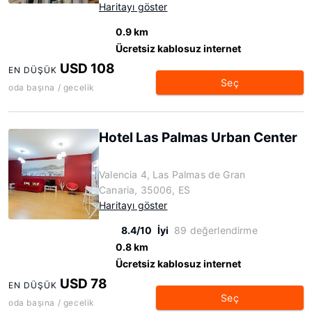
Haritayı göster
0.9 km
Ücretsiz kablosuz internet
USD 108
EN DÜŞÜK
Seç
oda başına / gecelik
Hotel Las Palmas Urban Center
Valencia 4, Las Palmas de Gran
Canaria, 35006, ES
Haritayı göster
8.4/10
İyi
89 değerlendirme
0.8 km
Ücretsiz kablosuz internet
USD 78
EN DÜŞÜK
Seç
oda başına / gecelik