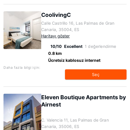
CoolivingC
Calle Castrillo 16, Las Palmas de Gran
Canaria, 35004, ES
Haritayı göster
10/10
Excellent
1 değerlendirme
0.8 km
Ücretsiz kablosuz internet
Daha fazla bilgi için:
Seç
Eleven Boutique Apartments by
Airnest
C. Valencia 11, Las Palmas de Gran
Canaria, 35006, ES