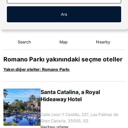
Ara
Search
Map
Nearby
Romano Parkı yakınındaki seçme oteller
Yakın diğer oteller: Romano Parkı
Santa Catalina, a Royal
Hideaway Hotel
Calle Leon Y Castillo, 227, Las Palmas de
Gran Canaria, 35005, ES
Haritayı göster