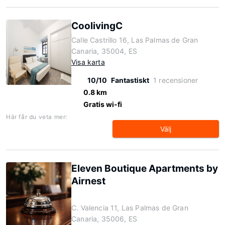
CoolivingC
Calle Castrillo 16, Las Palmas de Gran
Canaria, 35004, ES
Visa karta
10/10
Fantastiskt
1 recensioner
0.8 km
Gratis wi-fi
Här får du veta mer:
Välj
Eleven Boutique Apartments by
Airnest
C. Valencia 11, Las Palmas de Gran
Canaria, 35006, ES