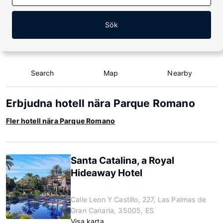
Sök
Search
Map
Nearby
Erbjudna hotell nära Parque Romano
Fler hotell nära Parque Romano
Santa Catalina, a Royal
Hideaway Hotel
Calle Leon Y Castillo, 227, Las Palmas de
Gran Canaria, 35005, ES
Visa karta