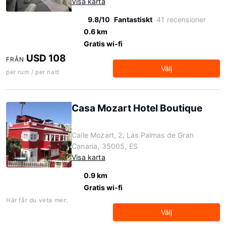
Visa karta
9.8/10
Fantastiskt
41 recensioner
0.6 km
Gratis wi-fi
USD 108
FRÅN
Välj
per rum / per natt
Casa Mozart Hotel Boutique
Calle Mozart, 2, Las Palmas de Gran
Canaria, 35005, ES
Visa karta
0.9 km
Gratis wi-fi
Här får du veta mer:
Välj