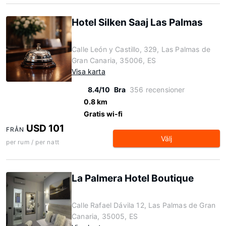
Hotel Silken Saaj Las Palmas
Calle León y Castillo, 329, Las Palmas de
Gran Canaria, 35006, ES
Visa karta
8.4/10
Bra
356 recensioner
0.8 km
Gratis wi-fi
USD 101
FRÅN
Välj
per rum / per natt
La Palmera Hotel Boutique
Calle Rafael Dávila 12, Las Palmas de Gran
Canaria, 35005, ES