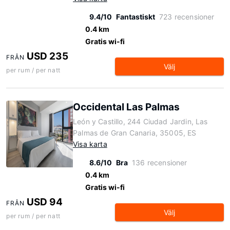
9.4/10
Fantastiskt
723 recensioner
0.4 km
Gratis wi-fi
USD 235
FRÅN
Välj
per rum / per natt
Occidental Las Palmas
León y Castillo, 244 Ciudad Jardin, Las
Palmas de Gran Canaria, 35005, ES
Visa karta
8.6/10
Bra
136 recensioner
0.4 km
Gratis wi-fi
USD 94
FRÅN
Välj
per rum / per natt