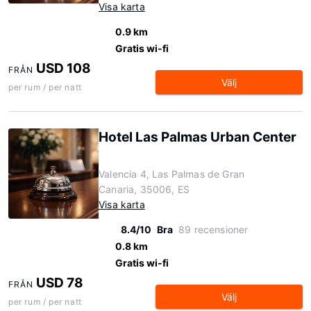
Visa karta
0.9 km
Gratis wi-fi
USD 108
FRÅN
Välj
per rum / per natt
Hotel Las Palmas Urban Center
Valencia 4, Las Palmas de Gran
Canaria, 35006, ES
Visa karta
8.4/10
Bra
89 recensioner
0.8 km
Gratis wi-fi
USD 78
FRÅN
Välj
per rum / per natt