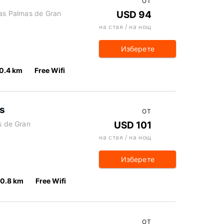
ОТ
Las Palmas de Gran
USD 94
на стая / на нощ
Изберете
0.4 km
Free Wifi
as
ОТ
as de Gran
USD 101
на стая / на нощ
Изберете
0.8 km
Free Wifi
ОТ