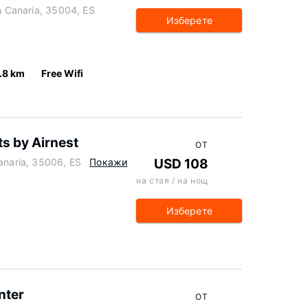
an Canaria, 35004, ES
Изберете
.8 km
Free Wifi
s by Airnest
ОТ
anaria, 35006, ES
Покажи
USD 108
на стая / на нощ
Изберете
nter
ОТ