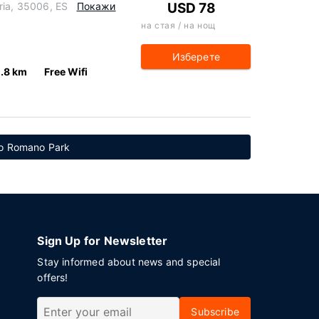
ria, 35006, ES
Покажи
USD 78
на стая / на нощ
Изберете
.8 km
Free Wifi
о Romano Park
Sign Up for Newsletter
Stay informed about news and special
offers!
Subscribe