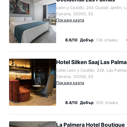
León y Castillo, 244 Ciudad Jardin, 
Canaria, 35005, ES
Покажи карта
8.6/10
Добър
136 отзива
Hotel Silken Saaj Las Palm
Calle León y Castillo, 329, Las Palm
Canaria, 35006, ES
Покажи карта
8.4/10
Добър
356 отзива
La Palmera Hotel Boutique