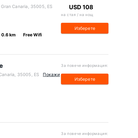
e Gran Canaria, 35005, ES
USD 108
на стая / на нощ
Изберете
0.6 km
Free Wifi
e
За повече информация:
 Canaria, 35005, ES
Покажи
Изберете
За повече информация: