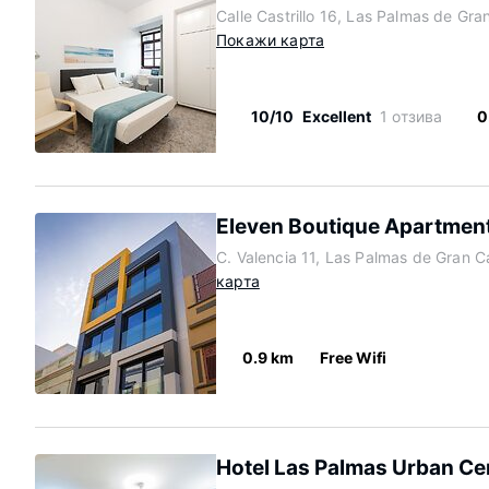
Calle Castrillo 16, Las Palmas de Gr
Покажи карта
10/10
Excellent
1 отзива
0
Eleven Boutique Apartment
C. Valencia 11, Las Palmas de Gran C
карта
0.9 km
Free Wifi
Hotel Las Palmas Urban Ce