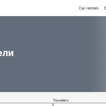
Car rentals
ели
Travellers