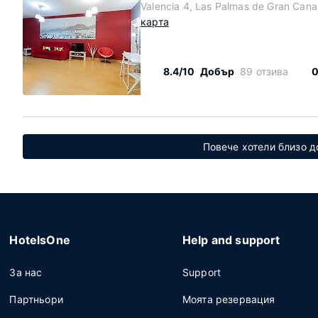
Valencia 4, Las Palmas de Gran Cana
карта
8.4/10
Добър
89 отзива
0
Повече хотели близо д
HotelsOne
Help and support
За нас
Support
Партньори
Моята резервация