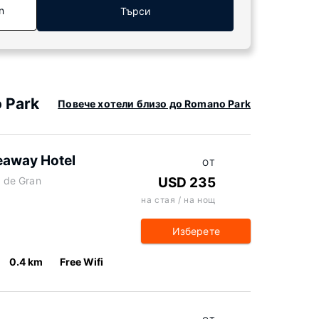
n
Търси
 Park
Повече хотели близо до Romano Park
deaway Hotel
ОТ
s de Gran
USD 235
на стая / на нощ
Изберете
0.4 km
Free Wifi