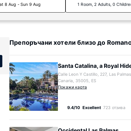
at 8 Aug - Sun 9 Aug
1 Room, 2 Adults, 0 Childre
Препоръчани хотели близо до Romano
Santa Catalina, a Royal Hi
Calle Leon Y Castillo, 227, Las Palma
Canaria, 35005, ES
Покажи карта
9.4/10
Excellent
723 отзива
Occidental Las Palmas