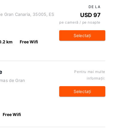
DE LA
 de Gran Canaria, 35005, ES
USD 97
pe cameră / pe noapte
Selectaţi
0.2 km
Free Wifi
e
Pentru mai multe
informaţii:
lmas de Gran
Selectaţi
Free Wifi