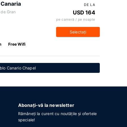
 Canaria
DE LA
s de Gran
USD 164
pe cameră / pe noapte
Selectaţi
m
Free Wifi
eblo Canario Chapel
Abonați-vă la newsletter
Rămâneți la curent cu noutățile și ofertele
speciale!