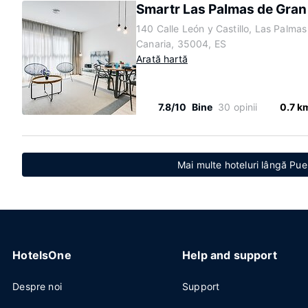
Smartr Las Palmas de Gran
140 Calle León y Castillo, Las Palma
Canaria, 35004, ES
Arată hartă
7.8/10
Bine
30 opinii
0.7 k
Mai multe hoteluri lângă Pu
HotelsOne
Help and support
Despre noi
Support