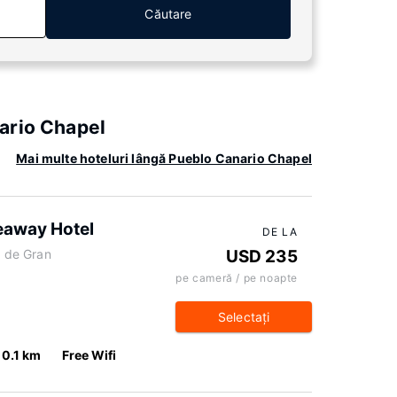
Căutare
ario Chapel
Mai multe hoteluri lângă Pueblo Canario Chapel
deaway Hotel
DE LA
s de Gran
USD 235
pe cameră / pe noapte
Selectaţi
0.1 km
Free Wifi