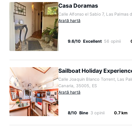
Casa Doramas
Calle Alfonso el Sabio 7, Las Palmas
Arată hartă
9.6/10
Excellent
56 opinii
Sailboat Holiday Experienc
Calle Joaquin Blanco Torrent, Las Pa
Canaria, 35005, ES
Arată hartă
8/10
Bine
3 opinii
0.7 km