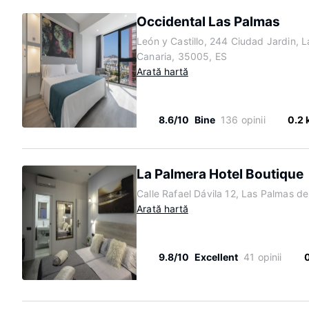
Occidental Las Palmas
León y Castillo, 244 Ciudad Jardin, 
Canaria, 35005, ES
Arată hartă
8.6/10
Bine
136 opinii
0.2
La Palmera Hotel Boutique
Calle Rafael Dávila 12, Las Palmas d
Arată hartă
9.8/10
Excellent
41 opinii