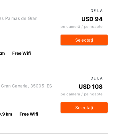
DE LA
Las Palmas de Gran
USD 94
pe cameră / pe noapte
Selectaţi
 km
Free Wifi
DE LA
e Gran Canaria, 35005, ES
USD 108
pe cameră / pe noapte
Selectaţi
0.9 km
Free Wifi