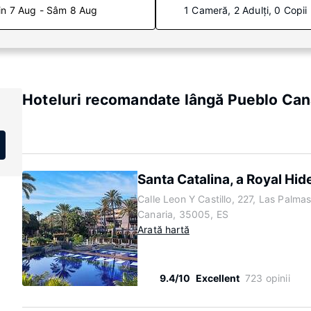
in 7 Aug - Sâm 8 Aug
1 Cameră, 2 Adulți, 0 Copii
Hoteluri recomandate lângă Pueblo Can
Santa Catalina, a Royal Hi
Calle Leon Y Castillo, 227, Las Palma
Canaria, 35005, ES
Arată hartă
9.4/10
Excellent
723 opinii