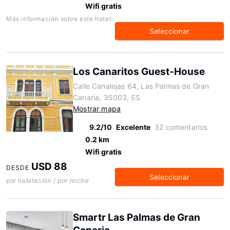
Wifi gratis
Más información sobre este hotel:
Seleccionar
Los Canaritos Guest-House
Calle Canalejas 64, Las Palmas de Gran
Canaria, 35003, ES
Mostrar mapa
9.2/10
Excelente
32 comentarios
0.2 km
Wifi gratis
USD 88
DESDE
Seleccionar
por habitación / por noche
Smartr Las Palmas de Gran