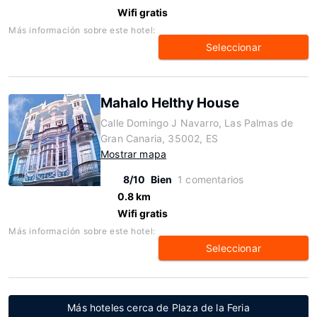
Wifi gratis
Más información sobre este hotel:
Seleccionar
Mahalo Helthy House
Calle Domingo J Navarro, Las Palmas de
Gran Canaria, 35002, ES
Mostrar mapa
8/10
Bien
1 comentarios
0.8 km
Wifi gratis
Más información sobre este hotel:
Seleccionar
Más hoteles cerca de Plaza de la Feria