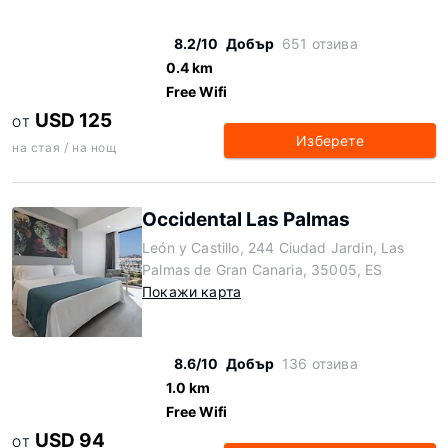
8.2/10
Добър
651 отзива
0.4 km
Free Wifi
USD 125
ОТ
Изберете
на стая / на нощ
Occidental Las Palmas
León y Castillo, 244 Ciudad Jardin, Las
Palmas de Gran Canaria, 35005, ES
Покажи карта
8.6/10
Добър
136 отзива
1.0 km
Free Wifi
USD 94
ОТ