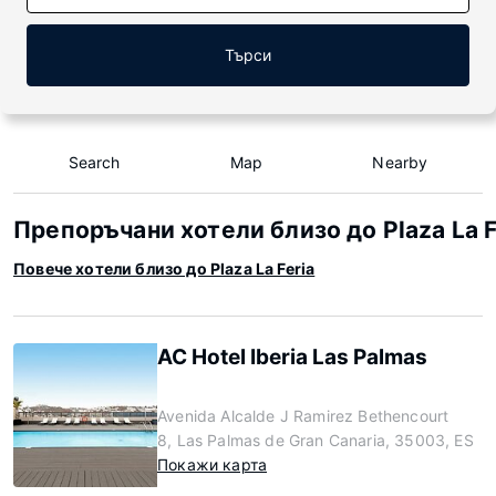
Търси
Search
Map
Nearby
Препоръчани хотели близо до Plaza La F
Повече хотели близо до Plaza La Feria
AC Hotel Iberia Las Palmas
Avenida Alcalde J Ramirez Bethencourt
8, Las Palmas de Gran Canaria, 35003, ES
Покажи карта