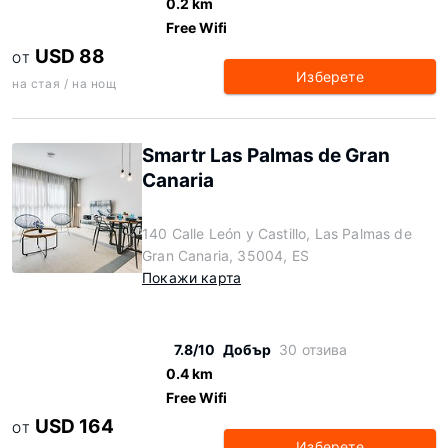
0.2 km
Free Wifi
USD 88
ОТ
Изберете
на стая / на нощ
Smartr Las Palmas de Gran
Canaria
140 Calle León y Castillo, Las Palmas de
Gran Canaria, 35004, ES
Покажи карта
7.8/10
Добър
30 отзива
0.4 km
Free Wifi
USD 164
ОТ
Изберете