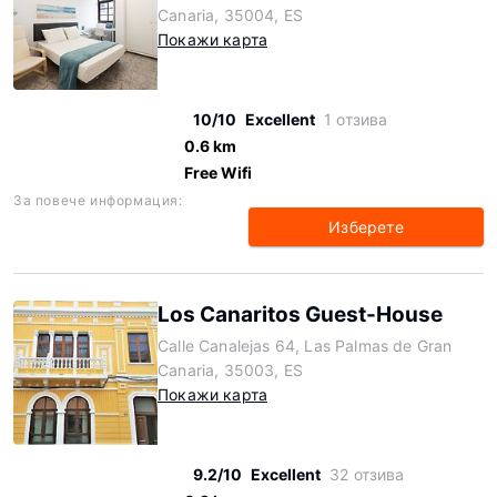
Canaria, 35004, ES
Покажи карта
10/10
Excellent
1 отзива
0.6 km
Free Wifi
За повече информация:
Изберете
Los Canaritos Guest-House
Calle Canalejas 64, Las Palmas de Gran
Canaria, 35003, ES
Покажи карта
9.2/10
Excellent
32 отзива