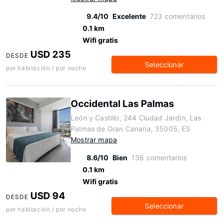
9.4/10
Excelente
723 comentarios
0.1 km
Wifi gratis
USD 235
DESDE
Seleccionar
por habitación / por noche
Occidental Las Palmas
León y Castillo, 244 Ciudad Jardin, Las
Palmas de Gran Canaria, 35005, ES
Mostrar mapa
8.6/10
Bien
136 comentarios
0.1 km
Wifi gratis
USD 94
DESDE
Seleccionar
por habitación / por noche