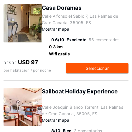
Casa Doramas
Calle Alfonso el Sabio 7, Las Palmas de
Gran Canaria, 35005, ES
Mostrar mapa
9.6/10
Excelente
56 comentarios
0.3 km
Wifi gratis
USD 97
DESDE
Seleccionar
por habitación / por noche
Sailboat Holiday Experience
Calle Joaquin Blanco Torrent, Las Palmas
de Gran Canaria, 35005, ES
Mostrar mapa
8/10
Bien
3 comentarios