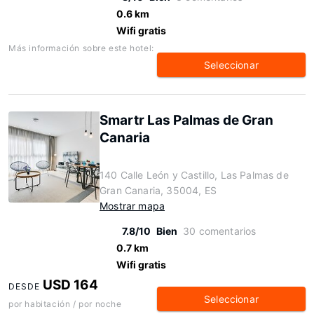
0.6 km
Wifi gratis
Más información sobre este hotel:
Seleccionar
Smartr Las Palmas de Gran
Canaria
140 Calle León y Castillo, Las Palmas de
Gran Canaria, 35004, ES
Mostrar mapa
7.8/10
Bien
30 comentarios
0.7 km
Wifi gratis
USD 164
DESDE
Seleccionar
por habitación / por noche