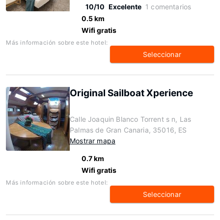
10/10
Excelente
1 comentarios
0.5 km
Wifi gratis
Más información sobre este hotel:
Seleccionar
Original Sailboat Xperience
Calle Joaquin Blanco Torrent s n, Las
Palmas de Gran Canaria, 35016, ES
Mostrar mapa
0.7 km
Wifi gratis
Más información sobre este hotel:
Seleccionar