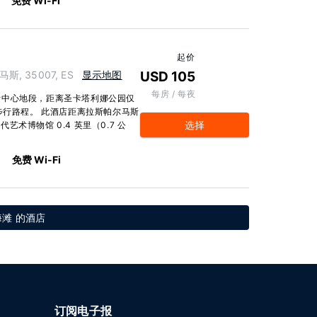
免费 Wi-Fi
起价
斯, 35007, ES
显示地图
USD 105
每房 / 每夜
斯中心地段，距离圣卡塔利娜公园仅
步行路程。 此酒店距离拉斯帕尔马斯
选择
代艺术博物馆 0.4 英里（0.7 公
免费 Wi-Fi
海滩 的酒店
订阅电子报