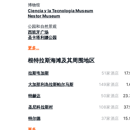
博物馆
Ciencia y la Tecnologia Museum
Nestor Museum
公园和自然景观
西班牙广场
圣卡塔利娜公园
更多…
根特拉斯海滩及其周围地区
拉斯韦加斯
51家酒店
17
大加那利岛拉斯帕尔马斯
149家酒店
1
特赫达
50家酒店
23.
圣尼科拉斯村
108家酒店
37
特尔德
37家酒店
15
更多…