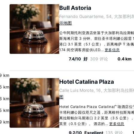
Bull Astoria
Fernando Guanarteme, 54, 大加那
示地图
公牛阿斯托利亚酒店坐落于大加那利岛拉斯
斯海滩只需 3 分钟、前往圣卡塔利娜公园需 
港口 3.1 英里（5.1 公里），距离梅萨 Ÿ 洛佩
174 间空调客房提供LED...
更多信息
7.4/10
好
309 评论
0.4 km
.9 km
Hotel Catalina Plaza
.6 km
Calle Luis Morote, 16, 大加那利岛拉
图
3 km
Hotel Catalina Plaza Catali
.5 km
卡塔利娜公园仅咫尺之遥，距离根特拉斯海滩也
离拉斯帕尔马斯港口 2.2 英里（3.5 公里
.9 km
英里（0.5 公里）。 酒店的...
更多信息
9.2/10
Excellent
135 评论