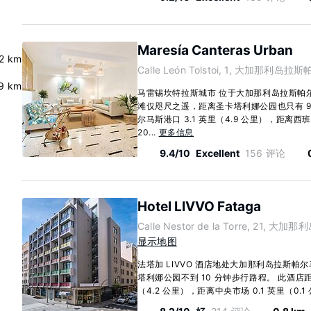
Maresía Canteras Urban
.2 km
Calle León Tolstoi, 1, 大加那利岛拉斯
.9 km
马雷锡坎特拉斯城市 位于大加那利岛拉斯帕
滩仅咫尺之遥，距离圣卡塔利娜公园也只有 9
尔马斯港口 3.1 英里（4.9 公里），距离西班
20...
更多信息
9.4/10
Excellent
156 评论
Hotel LIVVO Fataga
Calle Nestor de la Torre, 21, 
显示地图
法塔加 LIVVO 酒店地处大加那利岛拉斯
塔利娜公园不到 10 分钟步行路程。 此酒店距
（4.2 公里），距离中央市场 0.1 英里（0.1 公