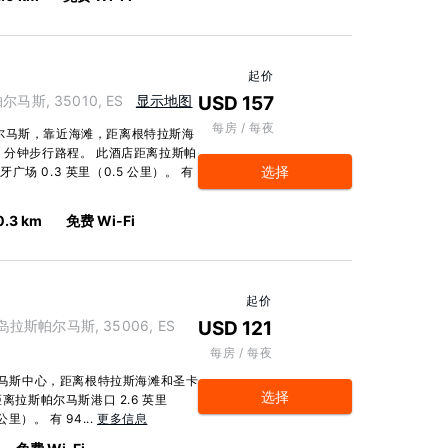
起价
帕尔马斯, 35010, ES
显示地图
USD 157
每房 / 每夜
尔马斯，靠近海滩，距离根特拉斯海
 分钟步行路程。 此酒店距离拉斯帕
选择
牙广场 0.3 英里（0.5 公里）。 有
0.3 km
免费 Wi-Fi
起价
大加那利岛拉斯帕尔马斯, 35006, ES
USD 121
每房 / 每夜
帕尔马斯中心，距离根特拉斯海滩和圣卡
选择
离拉斯帕尔马斯港口 2.6 英里
里）。 有 94...
更多信息