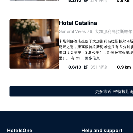
8.2/10
好
214 评论
0.8 km
Hotel Catalina
General Vives 76, 大加那利岛拉斯帕尔马
卡塔利娜酒店坐落于大加那利岛拉斯帕尔马
咫尺之遥，距离根特拉斯海滩也只有 5 分钟
港口 2.2 英里（3.6 公里），距离拉雷根塔现
里）。 有 23...
更多信息
8.6/10
好
351 评论
0.9 km
更多靠近 根特拉斯
HotelsOne
Help and support