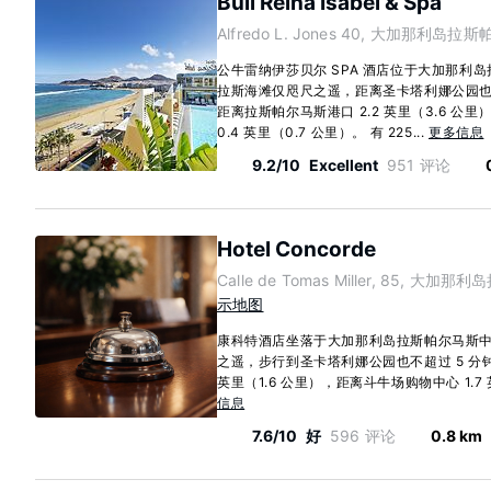
Bull Reina Isabel & Spa
Alfredo L. Jones 40, 大加那利岛拉斯
公牛雷纳伊莎贝尔 SPA 酒店位于大加那利
拉斯海滩仅咫尺之遥，距离圣卡塔利娜公园也只
距离拉斯帕尔马斯港口 2.2 英里（3.6 
0.4 英里（0.7 公里）。 有 225...
更多信息
9.2/10
Excellent
951 评论
Hotel Concorde
Calle de Tomas Miller, 85, 大加
示地图
康科特酒店坐落于大加那利岛拉斯帕尔马斯
之遥，步行到圣卡塔利娜公园也不超过 5 分钟
英里（1.6 公里），距离斗牛场购物中心 1.7 英里
信息
7.6/10
好
596 评论
0.8 km