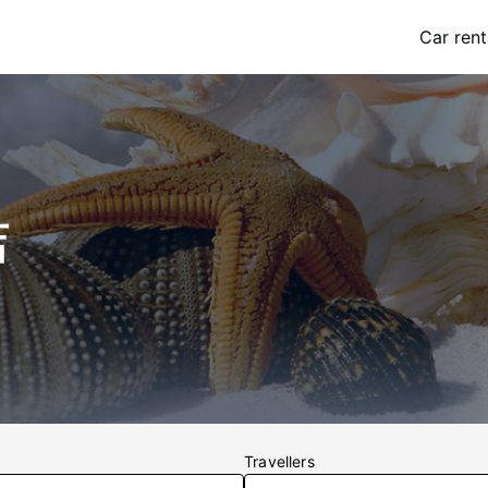
Car rent
店
Travellers