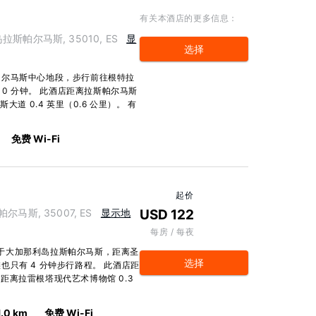
有关本酒店的更多信息：
利岛拉斯帕尔马斯, 35010, ES
显
选择
帕尔马斯中心地段，步行前往根特拉
10 分钟。 此酒店距离拉斯帕尔马斯
斯大道 0.4 英里（0.6 公里）。 有
免费 Wi-Fi
起价
斯帕尔马斯, 35007, ES
显示地
USD 122
每房 / 每夜
na广场酒店位于大加那利岛拉斯帕尔马斯，距离圣
选择
只有 4 分钟步行路程。 此酒店距
），距离拉雷根塔现代艺术博物馆 0.3
1.0 km
免费 Wi-Fi