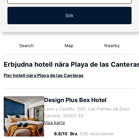
Sök
Search
Map
Nearby
Erbjudna hotell nära Playa de las Cantera
Fler hotell nära Playa de las Canteras
Design Plus Bex Hotel
León y Castillo, 330, Las Palmas de Gran
Canaria, 35007, ES
Visa karta
8.8/10
Bra
539 recensioner