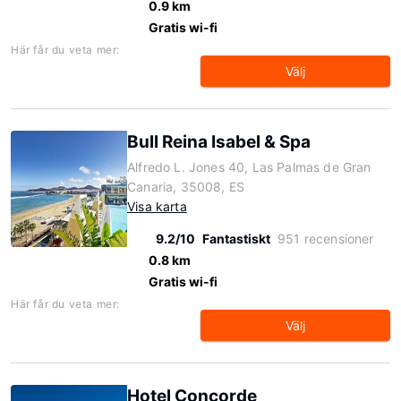
0.9 km
Gratis wi-fi
Här får du veta mer:
Välj
Bull Reina Isabel & Spa
Alfredo L. Jones 40, Las Palmas de Gran
Canaria, 35008, ES
Visa karta
9.2/10
Fantastiskt
951 recensioner
0.8 km
Gratis wi-fi
Här får du veta mer:
Välj
Hotel Concorde