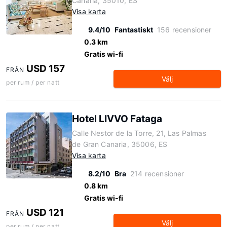
Canaria, 35010, ES
Visa karta
9.4/10
Fantastiskt
156 recensioner
0.3 km
Gratis wi-fi
USD 157
FRÅN
Välj
per rum / per natt
Hotel LIVVO Fataga
Calle Nestor de la Torre, 21, Las Palmas
de Gran Canaria, 35006, ES
Visa karta
8.2/10
Bra
214 recensioner
0.8 km
Gratis wi-fi
USD 121
FRÅN
Välj
per rum / per natt