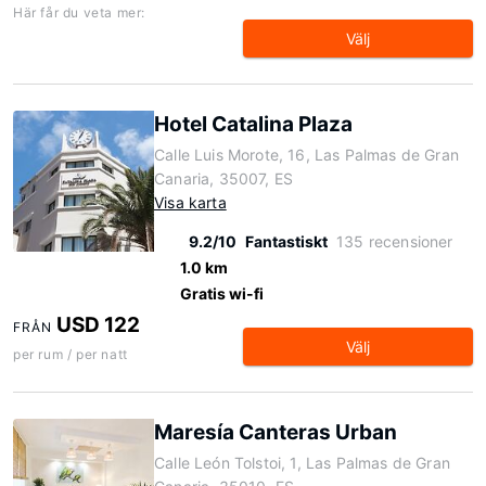
Här får du veta mer:
Välj
Hotel Catalina Plaza
Calle Luis Morote, 16, Las Palmas de Gran
Canaria, 35007, ES
Visa karta
9.2/10
Fantastiskt
135 recensioner
1.0 km
Gratis wi-fi
USD 122
FRÅN
Välj
per rum / per natt
Maresía Canteras Urban
Calle León Tolstoi, 1, Las Palmas de Gran