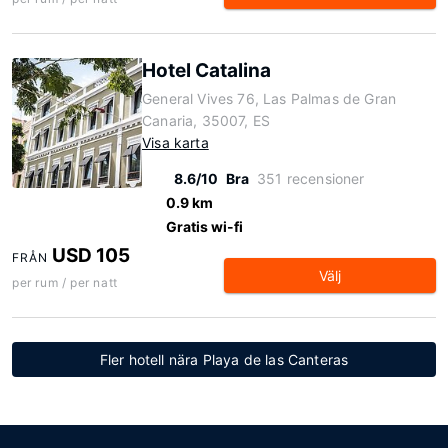
Hotel Catalina
General Vives 76, Las Palmas de Gran
Canaria, 35007, ES
Visa karta
8.6/10
Bra
351 recensioner
0.9 km
Gratis wi-fi
USD 105
FRÅN
Välj
per rum / per natt
Fler hotell nära Playa de las Canteras