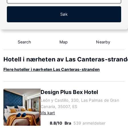
Søk
Search
Map
Nearby
Hotell i nærheten av Las Canteras-stran
Flere hoteller i nærheten Las Canteras-stranden
Design Plus Bex Hotel
León y Castillo, 330, Las Palmas de Gran
Canaria, 35007, ES
Vis kart
8.8/10
Bra
539 anmeldelser