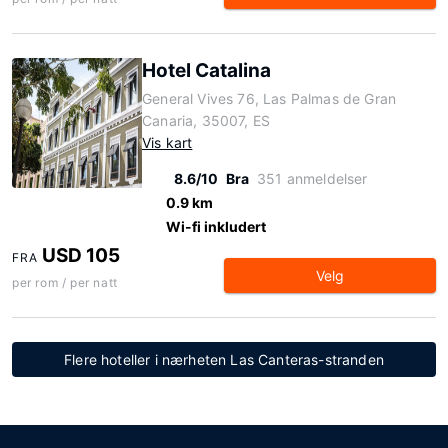
Hotel Catalina
General Vives 76, Las Palmas de Gran
Canaria, 35007, ES
Vis kart
8.6/10
Bra
351 anmeldelser
0.9 km
Wi-fi inkludert
USD 105
FRA
Velg
per rom / per natt
Flere hoteller i nærheten Las Canteras-stranden