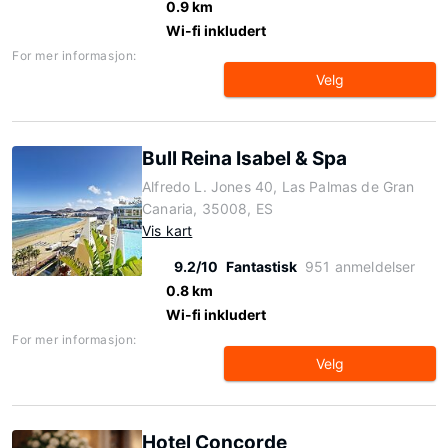
0.9 km
Wi-fi inkludert
For mer informasjon:
Velg
Bull Reina Isabel & Spa
Alfredo L. Jones 40, Las Palmas de Gran
Canaria, 35008, ES
Vis kart
9.2/10
Fantastisk
951 anmeldelser
0.8 km
Wi-fi inkludert
For mer informasjon:
Velg
Hotel Concorde