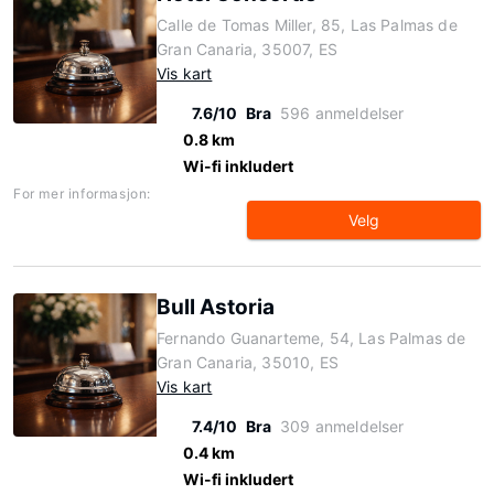
Calle de Tomas Miller, 85, Las Palmas de
Gran Canaria, 35007, ES
Vis kart
7.6/10
Bra
596 anmeldelser
0.8 km
Wi-fi inkludert
For mer informasjon:
Velg
Bull Astoria
Fernando Guanarteme, 54, Las Palmas de
Gran Canaria, 35010, ES
Vis kart
7.4/10
Bra
309 anmeldelser
0.4 km
Wi-fi inkludert