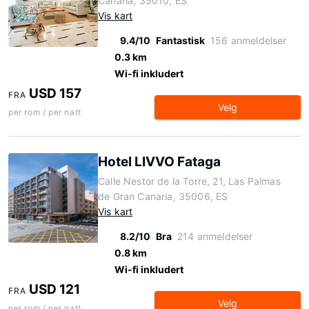
Canaria, 35010, ES
Vis kart
9.4/10
Fantastisk
156 anmeldelser
0.3 km
Wi-fi inkludert
USD 157
FRA
Velg
per rom / per natt
Hotel LIVVO Fataga
Calle Nestor de la Torre, 21, Las Palmas
de Gran Canaria, 35006, ES
Vis kart
8.2/10
Bra
214 anmeldelser
0.8 km
Wi-fi inkludert
USD 121
FRA
Velg
per rom / per natt