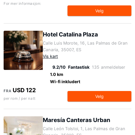
For mer informasjon:
Velg
Hotel Catalina Plaza
Calle Luis Morote, 16, Las Palmas de Gran
Canaria, 35007, ES
Vis kart
9.2/10
Fantastisk
135 anmeldelser
1.0 km
Wi-fi inkludert
USD 122
FRA
Velg
per rom / per natt
Maresía Canteras Urban
Calle León Tolstoi, 1, Las Palmas de Gran