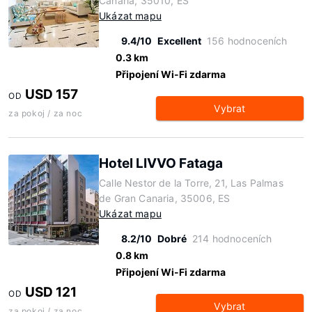
Canaria, 35010, ES
Ukázat mapu
9.4/10
Excellent
156 hodnoceních
0.3 km
Připojení Wi-Fi zdarma
USD 157
OD
Vybrat
za pokoj / za noc
Hotel LIVVO Fataga
Calle Nestor de la Torre, 21, Las Palmas
de Gran Canaria, 35006, ES
Ukázat mapu
8.2/10
Dobré
214 hodnoceních
0.8 km
Připojení Wi-Fi zdarma
USD 121
OD
Vybrat
za pokoj / za noc