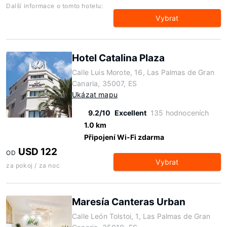
Další informace o tomto hotelu:
Vybrat
Hotel Catalina Plaza
Calle Luis Morote, 16, Las Palmas de Gran
Canaria, 35007, ES
Ukázat mapu
9.2/10
Excellent
135 hodnoceních
1.0 km
Připojení Wi-Fi zdarma
USD 122
OD
Vybrat
za pokoj / za noc
Maresía Canteras Urban
Calle León Tolstoi, 1, Las Palmas de Gran