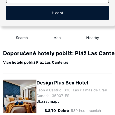
Hledat
Search
Map
Nearby
Doporučené hotely poblíž: Pláž Las Cante
Více hotelů poblíž Pláž Las Canteras
Design Plus Bex Hotel
León y Castillo, 330, Las Palmas de Gran
Canaria, 35007, ES
Ukázat mapu
8.8/10
Dobré
539 hodnoceních