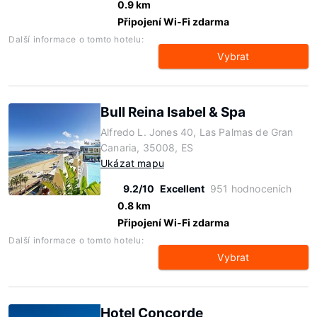
0.9 km
Připojení Wi-Fi zdarma
Další informace o tomto hotelu:
Vybrat
Bull Reina Isabel & Spa
Alfredo L. Jones 40, Las Palmas de Gran
Canaria, 35008, ES
Ukázat mapu
9.2/10
Excellent
951 hodnoceních
0.8 km
Připojení Wi-Fi zdarma
Další informace o tomto hotelu:
Vybrat
Hotel Concorde