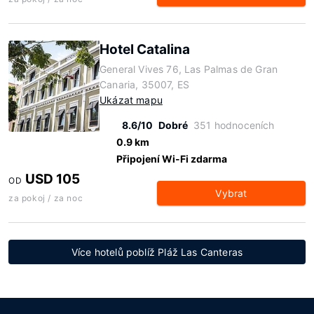
Hotel Catalina
General Vives 76, Las Palmas de Gran
Canaria, 35007, ES
Ukázat mapu
8.6/10
Dobré
351 hodnoceních
0.9 km
Připojení Wi-Fi zdarma
USD 105
OD
Vybrat
za pokoj / za noc
Více hotelů poblíž Pláž Las Canteras