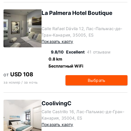
La Palmera Hotel Boutique
Calle Rafael Dávila 12, Лас-Пальмас-де-
Гран-Канария, 35005, ES
Показать карту
9.8/10
Excellent
41 отзывам
0.8 km
Бесплатный WiFi
USD 108
ОТ
Выбрать
за номер / за ночь
CoolivingC
Calle Castrillo 16, Лас-Пальмас-де-Гран-
Канария, 35004, ES
Показать карту