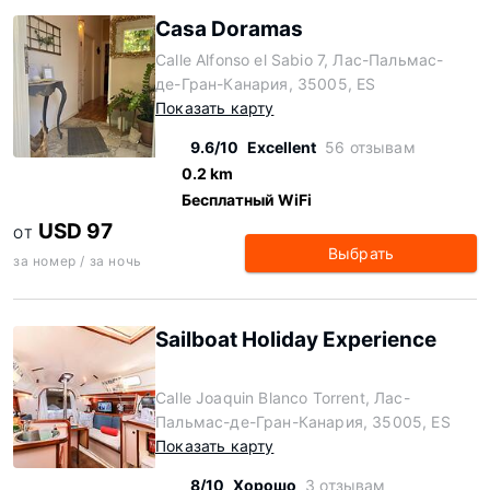
Casa Doramas
Calle Alfonso el Sabio 7, Лас-Пальмас-
де-Гран-Канария, 35005, ES
Показать карту
9.6/10
Excellent
56 отзывам
0.2 km
Бесплатный WiFi
USD 97
ОТ
Выбрать
за номер / за ночь
Sailboat Holiday Experience
Calle Joaquin Blanco Torrent, Лас-
Пальмас-де-Гран-Канария, 35005, ES
Показать карту
8/10
Хорошо
3 отзывам