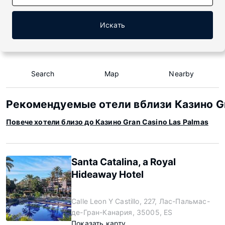
Искать
Search
Map
Nearby
Рекомендуемые отели вблизи Казино Gr
Повече хотели близо до Казино Gran Casino Las Palmas
Santa Catalina, a Royal
Hideaway Hotel
Calle Leon Y Castillo, 227, Лас-Пальмас-
де-Гран-Канария, 35005, ES
Показать карту