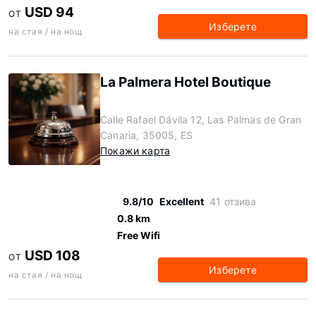
USD 94
ОТ
Изберете
на стая / на нощ
La Palmera Hotel Boutique
Calle Rafael Dávila 12, Las Palmas de Gran
Canaria, 35005, ES
Покажи карта
9.8/10
Excellent
41 отзива
0.8 km
Free Wifi
USD 108
ОТ
Изберете
на стая / на нощ