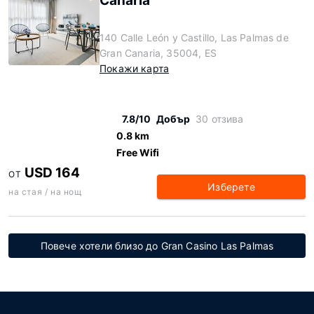
Canaria
140 Calle León y Castillo, Las Palmas de
Gran Canaria, 35004, ES
Покажи карта
7.8/10
Добър
30 отзива
0.8 km
Free Wifi
USD 164
ОТ
Изберете
на стая / на нощ
Повече хотели близо до Gran Casino Las Palmas