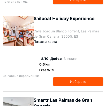
на стая / на нощ
Sailboat Holiday Experience
Calle Joaquin Blanco Torrent, Las Palmas
de Gran Canaria, 35005, ES
Покажи карта
8/10
Добър
3 отзива
0.6 km
Free Wifi
За повече информация:
Изберете
Smartr Las Palmas de Gran