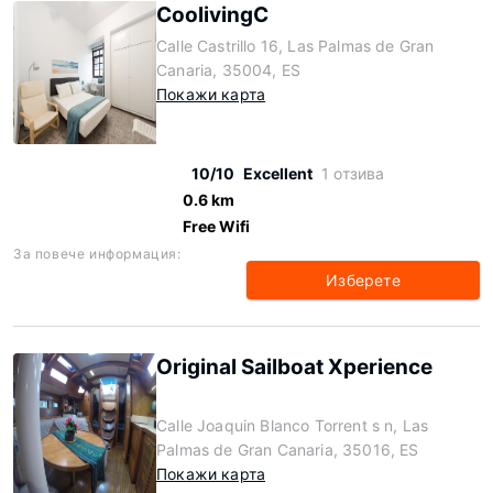
CoolivingC
Calle Castrillo 16, Las Palmas de Gran
Canaria, 35004, ES
Покажи карта
10/10
Excellent
1 отзива
0.6 km
Free Wifi
За повече информация:
Изберете
Original Sailboat Xperience
Calle Joaquin Blanco Torrent s n, Las
Palmas de Gran Canaria, 35016, ES
Покажи карта