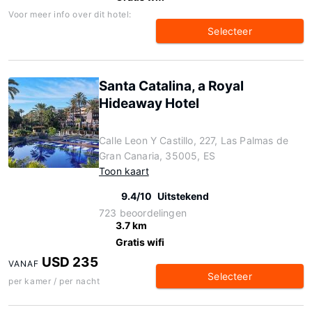
Voor meer info over dit hotel:
Selecteer
Santa Catalina, a Royal
Hideaway Hotel
Calle Leon Y Castillo, 227, Las Palmas de
Gran Canaria, 35005, ES
Toon kaart
9.4/10
Uitstekend
723 beoordelingen
3.7 km
Gratis wifi
USD 235
VANAF
Selecteer
per kamer / per nacht