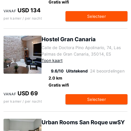
Gratis wifi
USD 134
VANAF
Selecteer
per kamer / per nacht
Hostel Gran Canaria
Calle de Doctora Pino Apolinario, 74, Las
Palmas de Gran Canaria, 35014, ES
Toon kaart
9.6/10
Uitstekend
24 beoordelingen
2.0 km
Gratis wifi
USD 69
VANAF
Selecteer
per kamer / per nacht
Urban Rooms San Roque uwSY