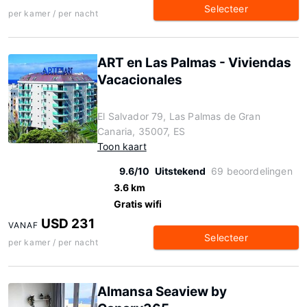
Selecteer
per kamer / per nacht
ART en Las Palmas - Viviendas
Vacacionales
El Salvador 79, Las Palmas de Gran
Canaria, 35007, ES
Toon kaart
9.6/10
Uitstekend
69 beoordelingen
3.6 km
Gratis wifi
USD 231
VANAF
Selecteer
per kamer / per nacht
Almansa Seaview by