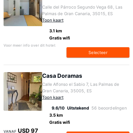
Calle del Párroco Segundo Vega 68, Las
Palmas de Gran Canaria, 35015, ES
Toon kaart
3.1 km
Gratis wifi
Voor meer info over dit hotel:
Selecteer
Casa Doramas
Calle Alfonso el Sabio 7, Las Palmas de
Gran Canaria, 35005, ES
Toon kaart
9.6/10
Uitstekend
56 beoordelingen
3.5 km
Gratis wifi
USD 97
VANAF