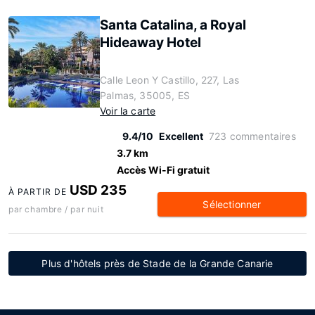
Santa Catalina, a Royal
Hideaway Hotel
Calle Leon Y Castillo, 227, Las
Palmas, 35005, ES
Voir la carte
9.4/10
Excellent
723 commentaires
3.7 km
Accès Wi-Fi gratuit
USD 235
À PARTIR DE
Sélectionner
par chambre / par nuit
Plus d'hôtels près de Stade de la Grande Canarie