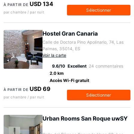
USD 134
À PARTIR DE
Sélectionner
par chambre / par nuit
Hostel Gran Canaria
Calle de Doctora Pino Apolinario, 74, Las
Palmas, 35014, ES
Voir la carte
9.6/10
Excellent
24 commentaires
2.0 km
Accès Wi-Fi gratuit
USD 69
À PARTIR DE
Sélectionner
par chambre / par nuit
Urban Rooms San Roque uwSY