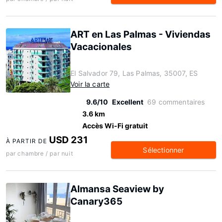
ART en Las Palmas - Viviendas
Vacacionales
El Salvador 79, Las Palmas, 35007, ES
Voir la carte
9.6/10
Excellent
69 commentaires
3.6 km
Accès Wi-Fi gratuit
USD 231
À PARTIR DE
Sélectionner
par chambre / par nuit
Almansa Seaview by
Canary365