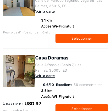
Calle del Párroco Segundo Vega 68, Las
Palmas, 35015, ES
Voir la carte
3.1 km
Accès Wi-Fi gratuit
Pour plus d'infos sur cet hôtel :
Sélectionner
Casa Doramas
Calle Alfonso el Sabio 7, Las
Palmas, 35005, ES
Voir la carte
9.6/10
Excellent
56 commentaires
3.5 km
Accès Wi-Fi gratuit
USD 97
À PARTIR DE
Sélectionner
par chambre / par nuit