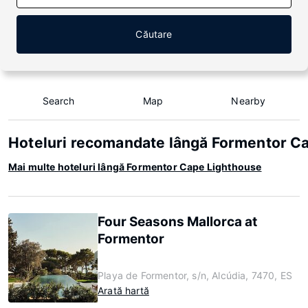
Căutare
Search
Map
Nearby
Hoteluri recomandate lângă Formentor C
Mai multe hoteluri lângă Formentor Cape Lighthouse
Four Seasons Mallorca at
Formentor
Playa de Formentor, s/n, Alcúdia, 7470, ES
Arată hartă