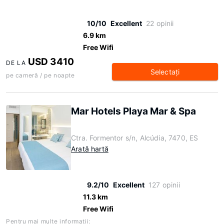
10/10
Excellent
22 opinii
6.9 km
Free Wifi
USD 3410
DE LA
Selectaţi
pe cameră / pe noapte
Mar Hotels Playa Mar & Spa
Ctra. Formentor s/n, Alcúdia, 7470, ES
Arată hartă
9.2/10
Excellent
127 opinii
11.3 km
Free Wifi
Pentru mai multe informaţii: