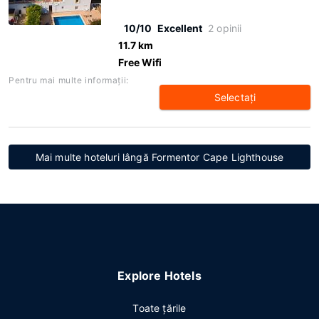
10/10
Excellent
2 opinii
11.7 km
Free Wifi
Pentru mai multe informaţii:
Selectaţi
Mai multe hoteluri lângă Formentor Cape Lighthouse
Explore Hotels
Toate ţările