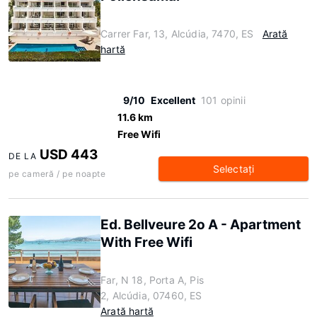
Carrer Far, 13, Alcúdia, 7470, ES
Arată
hartă
9/10
Excellent
101 opinii
11.6 km
Free Wifi
USD 443
DE LA
Selectaţi
pe cameră / pe noapte
Ed. Bellveure 2o A - Apartment
With Free Wifi
Far, N 18, Porta A, Pis
2, Alcúdia, 07460, ES
Arată hartă