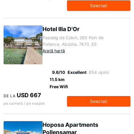
Selectaţi
Hotel Illa D'Or
Passeig de Colon, 265 Port de
Pollenca, Alcúdia, 7470, ES
Arată hartă
9.6/10
Excellent
654 opinii
11.5 km
Free Wifi
USD 667
DE LA
Selectaţi
pe cameră / pe noapte
Hoposa Apartments
Pollensamar