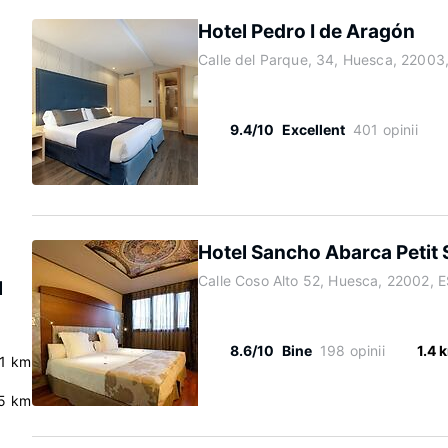
Hotel Pedro I de Aragón
Calle del Parque, 34, Huesca, 22003
9.4/10
Excellent
401 opinii
Hotel Sancho Abarca Petit
Calle Coso Alto 52, Huesca, 22002, 
l
8.6/10
Bine
198 opinii
1.4 
.1 km
.5 km