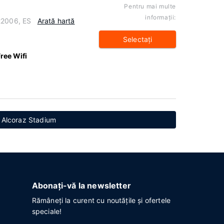
Pentru mai multe
informaţii:
22006, ES
Arată hartă
Selectaţi
ree Wifi
l Alcoraz Stadium
Abonați-vă la newsletter
Rămâneți la curent cu noutățile și ofertele
speciale!