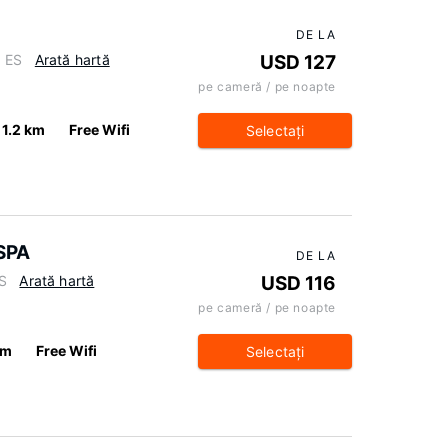
DE LA
, ES
Arată hartă
USD 127
pe cameră / pe noapte
1.2 km
Free Wifi
Selectaţi
 SPA
DE LA
ES
Arată hartă
USD 116
pe cameră / pe noapte
km
Free Wifi
Selectaţi