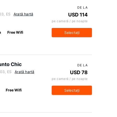
DE LA
03, ES
Arată hartă
USD 114
pe cameră / pe noapte
m
Free Wifi
Selectaţi
unto Chic
DE LA
003, ES
Arată hartă
USD 78
pe cameră / pe noapte
Free Wifi
Selectaţi