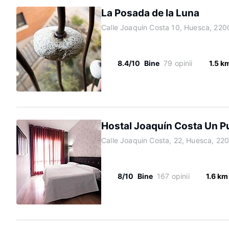
La Posada de la Luna
Calle Joaquin Costa 10, Huesca, 220
8.4/10
Bine
79 opinii
1.5 k
Hostal Joaquín Costa Un P
Calle Joaquin Costa, 22, Huesca, 22
8/10
Bine
167 opinii
1.6 km