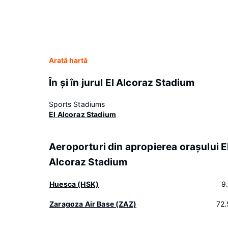
Arată hartă
În şi în jurul El Alcoraz Stadium
Sports Stadiums
El Alcoraz Stadium
Aeroporturi din apropierea oraşului E
Alcoraz Stadium
Huesca (HSK)
9
Zaragoza Air Base (ZAZ)
72