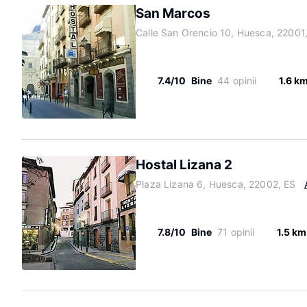
San Marcos
Calle San Orencio 10, Huesca, 22001
7.4/10
Bine
44 opinii
1.6 k
Hostal Lizana 2
Plaza Lizana 6, Huesca, 22002, ES
7.8/10
Bine
71 opinii
1.5 km