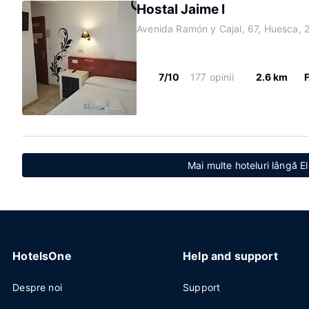
Hostal Jaime I
Avenida Ramón y Cajal, 67, Huesca, 
7/10
177 opinii
2.6 km
F
Mai multe hoteluri lângă E
HotelsOne
Help and support
Despre noi
Support