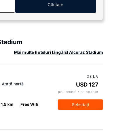
Căutare
 Stadium
Mai multe hoteluri lângă El Alcoraz Stadium
DE LA
Arată hartă
USD 127
pe cameră / pe noapte
1.5 km
Free Wifi
Selectaţi