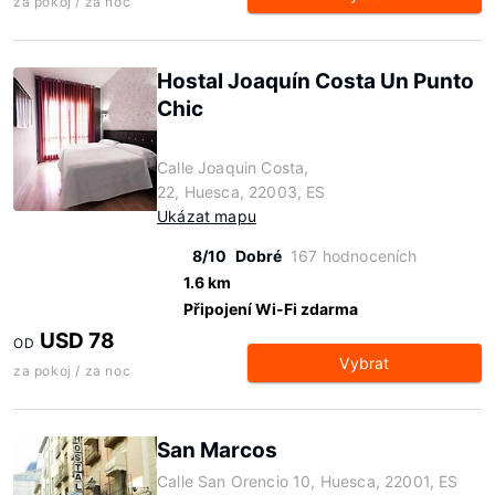
za pokoj / za noc
Hostal Joaquín Costa Un Punto
Chic
Calle Joaquin Costa,
22, Huesca, 22003, ES
Ukázat mapu
8/10
Dobré
167 hodnoceních
1.6 km
Připojení Wi-Fi zdarma
USD 78
OD
Vybrat
za pokoj / za noc
San Marcos
Calle San Orencio 10, Huesca, 22001, ES