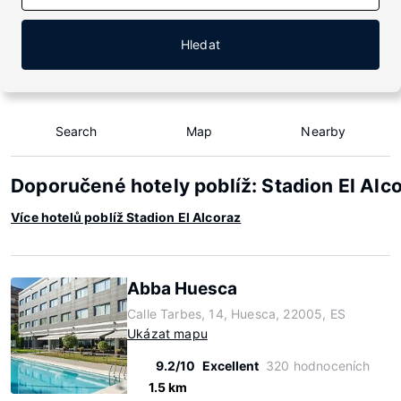
Hledat
Search
Map
Nearby
Doporučené hotely poblíž: Stadion El Alc
Více hotelů poblíž Stadion El Alcoraz
Abba Huesca
Calle Tarbes, 14, Huesca, 22005, ES
Ukázat mapu
9.2/10
Excellent
320 hodnoceních
1.5 km