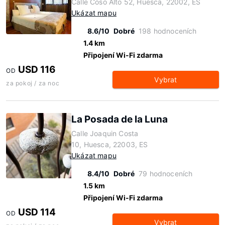
Calle Coso Alto 52, Huesca, 22002, ES
Ukázat mapu
8.6/10
Dobré
198 hodnoceních
1.4 km
Připojení Wi-Fi zdarma
USD 116
OD
Vybrat
za pokoj / za noc
La Posada de la Luna
Calle Joaquin Costa
10, Huesca, 22003, ES
Ukázat mapu
8.4/10
Dobré
79 hodnoceních
1.5 km
Připojení Wi-Fi zdarma
USD 114
OD
Vybrat