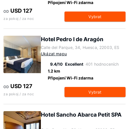
Připojení Wi-Fi zdarma
USD 127
OD
Vybrat
za pokoj / za noc
Hotel Pedro I de Aragón
Calle del Parque, 34, Huesca, 22003, ES
Ukázat mapu
9.4/10
Excellent
401 hodnoceních
1.2 km
Připojení Wi-Fi zdarma
USD 127
OD
Vybrat
za pokoj / za noc
Hotel Sancho Abarca Petit SPA