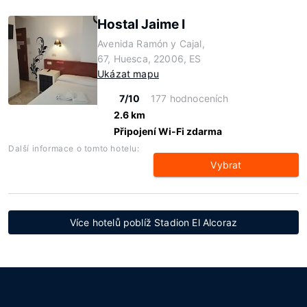
Hostal Jaime I
Avenida Ramón y Cajal,
67, Huesca, 22006, ES
Ukázat mapu
7/10
177 hodnoceních
2.6 km
Připojení Wi-Fi zdarma
Další informace o tomto hotelu:
Vybrat
Více hotelů poblíž Stadion El Alcoraz