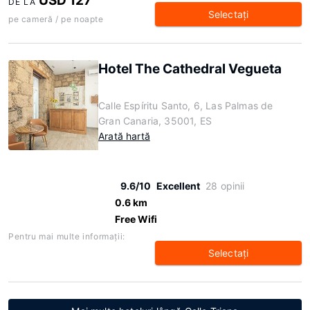
USD 127
DE LA
Selectaţi
pe cameră / pe noapte
Hotel The Cathedral Vegueta
Calle Espíritu Santo, 6, Las Palmas de
Gran Canaria, 35001, ES
Arată hartă
9.6/10
Excellent
28 opinii
0.6 km
Free Wifi
Pentru mai multe informaţii:
Selectaţi