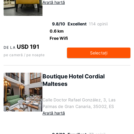
Arată hartă
9.8/10
Excellent
114 opinii
0.6 km
Free Wifi
USD 191
DE LA
Selectaţi
pe cameră / pe noapte
Boutique Hotel Cordial
Malteses
Calle Doctor Rafael González, 3, Las
Palmas de Gran Canaria, 35002, ES
Arată hartă