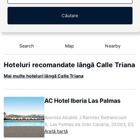
Căutare
Search
Map
Nearby
Hoteluri recomandate lângă Calle Triana
Mai multe hoteluri lângă Calle Triana
AC Hotel Iberia Las Palmas
Avenida Alcalde J Ramirez Bethencourt
8, Las Palmas de Gran Canaria, 35003, ES
Arată hartă