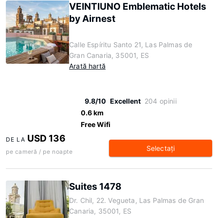
VEINTIUNO Emblematic Hotels
by Airnest
Calle Espíritu Santo 21, Las Palmas de
Gran Canaria, 35001, ES
Arată hartă
9.8/10
Excellent
204 opinii
0.6 km
Free Wifi
USD 136
DE LA
Selectaţi
pe cameră / pe noapte
Suites 1478
Dr. Chil, 22. Vegueta, Las Palmas de Gran
Canaria, 35001, ES