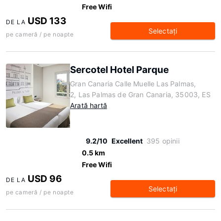
Free Wifi
USD 133
DE LA
Selectaţi
pe cameră / pe noapte
Sercotel Hotel Parque
Gran Canaria Calle Muelle Las Palmas,
2, Las Palmas de Gran Canaria, 35003, ES
Arată hartă
9.2/10
Excellent
395 opinii
0.5 km
Free Wifi
USD 96
DE LA
Selectaţi
pe cameră / pe noapte