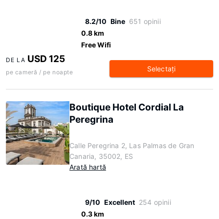
8.2/10
Bine
651 opinii
0.8 km
Free Wifi
USD 125
DE LA
Selectaţi
pe cameră / pe noapte
Boutique Hotel Cordial La
Peregrina
Calle Peregrina 2, Las Palmas de Gran
Canaria, 35002, ES
Arată hartă
9/10
Excellent
254 opinii
0.3 km