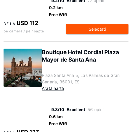
9.2/10
Excellent
77 opinii
0.2 km
Free Wifi
USD 112
DE LA
Selectaţi
pe cameră / pe noapte
Boutique Hotel Cordial Plaza
Mayor de Santa Ana
Plaza Santa Ana 5, Las Palmas de Gran
Canaria, 35001, ES
Arată hartă
9.8/10
Excellent
56 opinii
0.6 km
Free Wifi